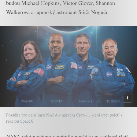
budou Michael Hopkins, Victor Glover, Shannon
Walkerová a japonský astronaut Sóiči Noguči.
Posádka pro další misi NASA s názvem Crew-1, která opět poletí s
raketou SpaceX
NASA také nedávno oznámila posádku na celkově třetí