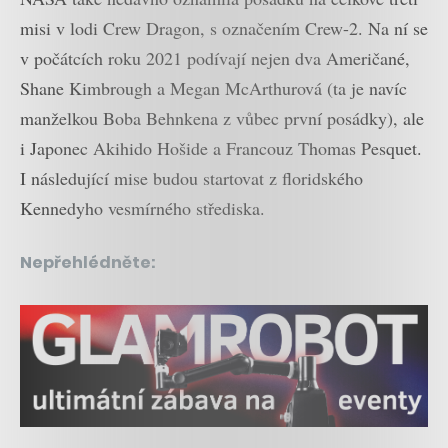
misi v lodi Crew Dragon, s označením Crew-2. Na ní se
v počátcích roku 2021 podívají nejen dva Američané,
Shane Kimbrough a Megan McArthurová (ta je navíc
manželkou Boba Behnkena z vůbec první posádky), ale
i Japonec Akihido Hošide a Francouz Thomas Pesquet.
I následující mise budou startovat z floridského
Kennedyho vesmírného střediska.
Nepřehlédněte: