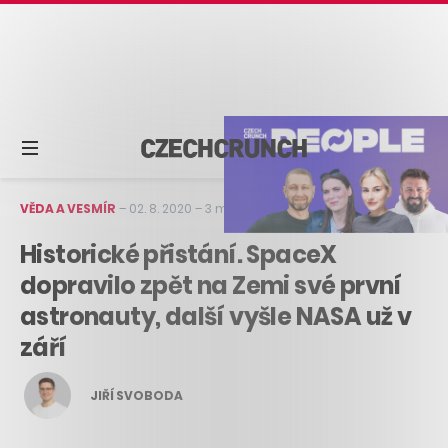
VĚDA A VESMÍR
–
02. 8. 2020
–
3 min čtení
Historické přistání. SpaceX
dopravilo zpět na Zemi své první
astronauty, další vyšle NASA už v
září
JIŘÍ SVOBODA