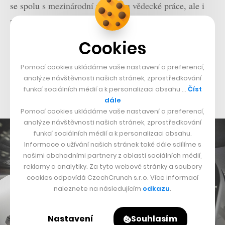
se spolu s mezinárodní posádkou vědecké práce, ale i
ryze technických úkonů. Bob Behnken ostatně byl
během expedice součástí hned čtyř výstupů do volného
Cookies
prostoru (tzv. EVA). Stal se tak součástí více než
tříletého procesu vylepšování energetických systémů
Pomocí cookies ukládáme vaše nastavení a preferencí,
analýze návštěvnosti našich stránek, zprostředkování
celé stanice a vyměnil například baterie spojené se
funkcí sociálních médií a k personalizaci obsahu …
Číst
solárními panely.
dále
Pomocí cookies ukládáme vaše nastavení a preferencí,
analýze návštěvnosti našich stránek, zprostředkování
funkcí sociálních médií a k personalizaci obsahu.
Informace o užívání našich stránek také dále sdílíme s
našimi obchodními partnery z oblasti sociálních médií,
reklamy a analytiky. Za tyto webové stránky a soubory
cookies odpovídá CzechCrunch s.r.o. Více informací
naleznete na následujícím
odkazu
.
Nastavení
Souhlasím