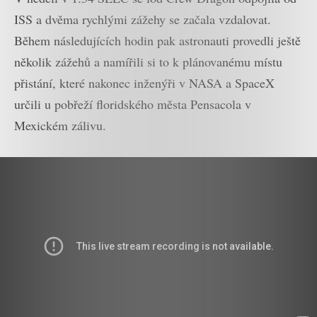
ISS a dvěma rychlými zážehy se začala vzdalovat.
Během následujících hodin pak astronauti provedli ještě
několik zážehů a namířili si to k plánovanému místu
přistání, které nakonec inženýři v NASA a SpaceX
určili u pobřeží floridského města Pensacola v
Mexickém zálivu.