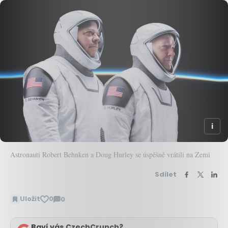
Astronauti Robert Behnken a Doug Hurley se úspěšně vrátili na Zemi
Sdílet
Uložit
0
0
Zobrazit
komentáře
Baví vás CzechCrunch?