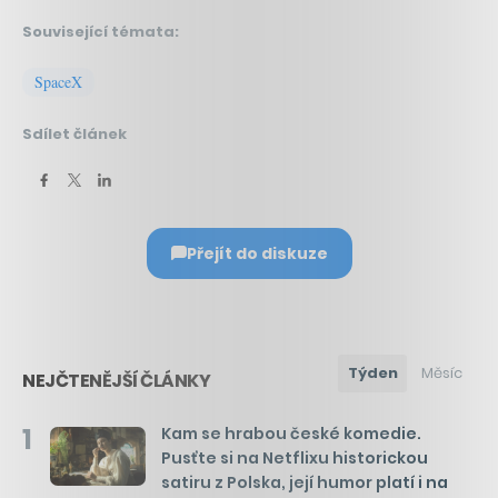
Související témata:
SpaceX
Sdílet článek
Přejít do diskuze
Týden
Měsíc
NEJČTENĚJŠÍ ČLÁNKY
1
Kam se hrabou české komedie.
Pusťte si na Netflixu historickou
satiru z Polska, její humor platí i na