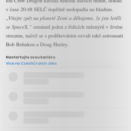
loď Crew Dragon klesala několik dalších minut, dokud
v čase 20:48 SELČ úspěšně nedopadla na hladinu.
„Vítejte zpět na planetě Zemi a děkujeme, že jste letěli
se SpaceX,“
oznámil jeden z řídících inženýrů v živém
streamu, načež se s poděkováním ozvali také astronauti
Bob Behnken a Doug Hurley.
Nastartujte svou kariéru
Více na CzechCrunch Jobs