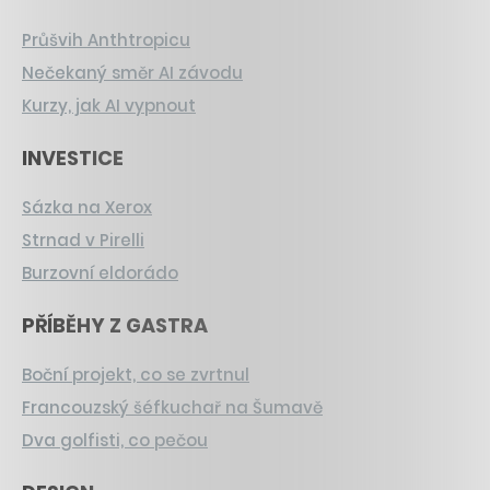
Průšvih Anthtropicu
Nečekaný směr AI závodu
Kurzy, jak AI vypnout
INVESTICE
Sázka na Xerox
Strnad v Pirelli
Burzovní eldorádo
PŘÍBĚHY Z GASTRA
Boční projekt, co se zvrtnul
Francouzský šéfkuchař na Šumavě
Dva golfisti, co pečou