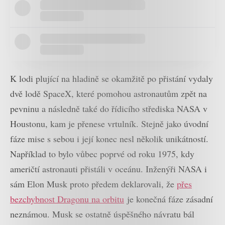
K lodi plující na hladině se okamžitě po přistání vydaly
dvě lodě SpaceX, které pomohou astronautům zpět na
pevninu a následně také do řídicího střediska NASA v
Houstonu, kam je přenese vrtulník. Stejně jako úvodní
fáze mise s sebou i její konec nesl několik unikátností.
Například to bylo vůbec poprvé od roku 1975, kdy
američtí astronauti přistáli v oceánu. Inženýři NASA i
sám Elon Musk proto předem deklarovali, že
přes
bezchybnost Dragonu na orbitu
je konečná fáze zásadní
neznámou. Musk se ostatně úspěšného návratu bál