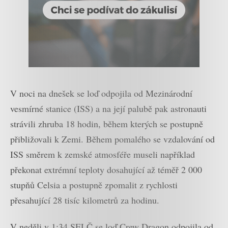
V noci na dnešek se loď odpojila od Mezinárodní
vesmírné stanice (ISS) a na její palubě pak astronauti
strávili zhruba 18 hodin, během kterých se postupně
přibližovali k Zemi. Během pomalého se vzdalování od
ISS směrem k zemské atmosféře museli například
překonat extrémní teploty dosahující až téměř 2 000
stupňů Celsia a postupně zpomalit z rychlosti
přesahující 28 tisíc kilometrů za hodinu.
V neděli v 1:34 SELČ se loď Crew Dragon odpojila od