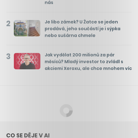
nás
2
Je libo zámek? U Žatce se jeden
prodává, jeho součástí je i sýpka
nebo sušárna chmele
3
Jak vydělat 200 milionů za pár
měsíců? Mladý investor to zvládl s
akciemi Xeroxu, ale chce mnohem víc
CO SE DĚJE V AI