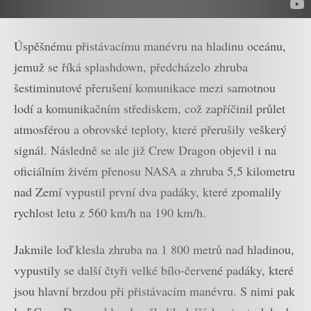
Úspěšnému přistávacímu manévru na hladinu oceánu,
jemuž se říká splashdown, předcházelo zhruba
šestiminutové přerušení komunikace mezi samotnou
lodí a komunikačním střediskem, což zapříčinil průlet
atmosférou a obrovské teploty, které přerušily veškerý
signál. Následně se ale již Crew Dragon objevil i na
oficiálním živém přenosu NASA a zhruba 5,5 kilometru
nad Zemí vypustil první dva padáky, které zpomalily
rychlost letu z 560 km/h na 190 km/h.
Jakmile loď klesla zhruba na 1 800 metrů nad hladinou,
vypustily se další čtyři velké bílo-červené padáky, které
jsou hlavní brzdou při přistávacím manévru. S nimi pak