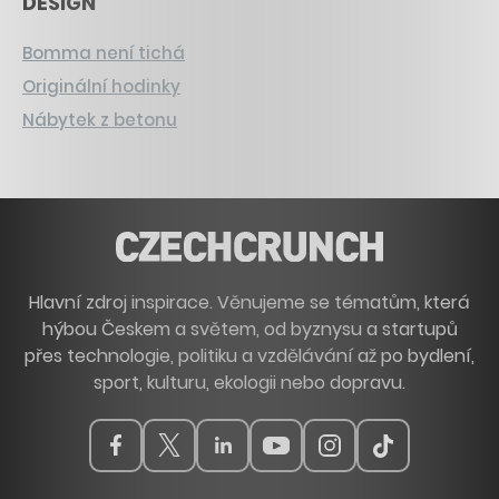
DESIGN
Bomma není tichá
Originální hodinky
Nábytek z betonu
Hlavní zdroj inspirace. Věnujeme se tématům, která
hýbou Českem a světem, od byznysu a startupů
přes technologie, politiku a vzdělávání až po bydlení,
sport, kulturu, ekologii nebo dopravu.