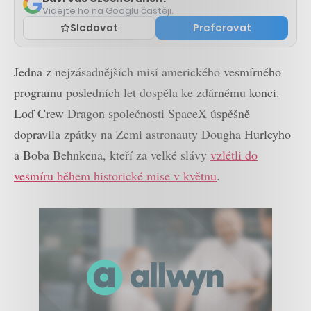
Vídejte ho na Googlu častěji.
Sledovat
Preferovat
Jedna z nejzásadnějších misí amerického vesmírného
programu posledních let dospěla ke zdárnému konci.
Loď Crew Dragon společnosti SpaceX úspěšně
dopravila zpátky na Zemi astronauty Dougha Hurleyho
a Boba Behnkena, kteří za velké slávy
vzlétli do
vesmíru během historické mise v květnu
.