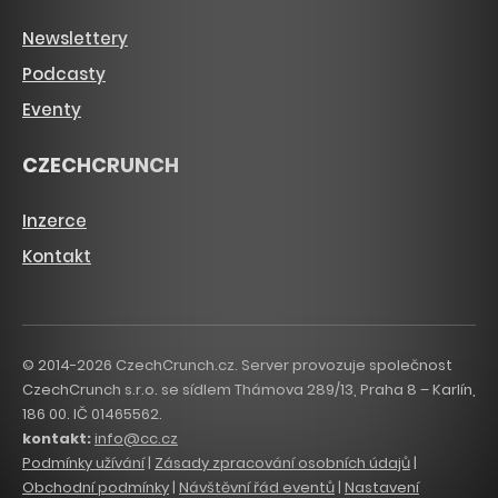
Newslettery
Podcasty
Eventy
CZECHCRUNCH
Inzerce
Kontakt
© 2014-2026 CzechCrunch.cz. Server provozuje společnost
CzechCrunch s.r.o. se sídlem Thámova 289/13, Praha 8 – Karlín,
186 00. IČ 01465562.
kontakt:
info@cc.cz
Podmínky užívání
|
Zásady zpracování osobních údajů
|
Obchodní podmínky
|
Návštěvní řád eventů
|
Nastavení