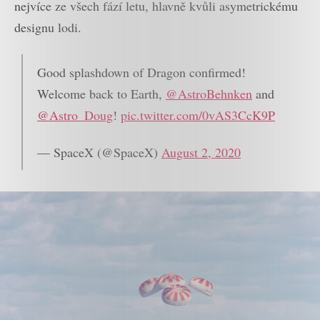
nejvíce ze všech fází letu, hlavně kvůli asymetrickému
designu lodi.
Good splashdown of Dragon confirmed!
Welcome back to Earth,
@AstroBehnken
and
@Astro_Doug
!
pic.twitter.com/0vAS3CcK9P
— SpaceX (@SpaceX)
August 2, 2020