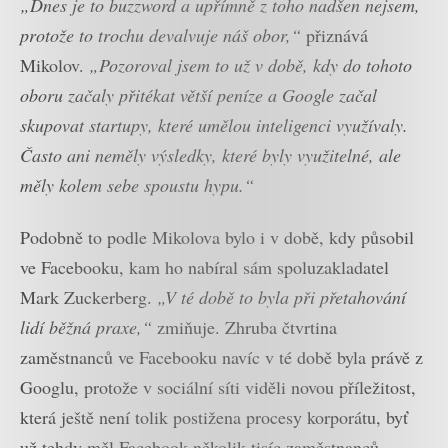
„Dnes je to buzzword a upřímně z toho nadšen nejsem,
protože to trochu devalvuje náš obor,“
přiznává
Mikolov.
„Pozoroval jsem to už v době, kdy do tohoto
oboru začaly přitékat větší peníze a Google začal
skupovat startupy, které umělou inteligenci využívaly.
Často ani neměly výsledky, které byly využitelné, ale
měly kolem sebe spoustu hypu.“
Podobně to podle Mikolova bylo i v době, kdy působil
ve Facebooku, kam ho nabíral sám spoluzakladatel
Mark Zuckerberg.
„V té době to byla při přetahování
lidí běžná praxe,“
zmiňuje. Zhruba čtvrtina
zaměstnanců ve Facebooku navíc v té době byla právě z
Googlu, protože v sociální síti viděli novou příležitost,
která ještě není tolik postižena procesy korporátu, byť
už tehdy měl Facebook několik tisíc zaměstnanců.