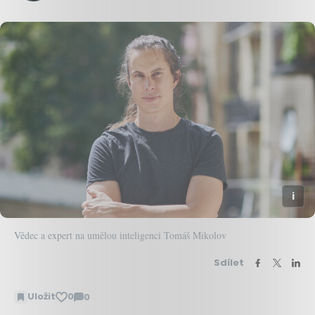
Vědec a expert na umělou inteligenci Tomáš Mikolov
Sdílet
Uložit
0
0
Zobrazit