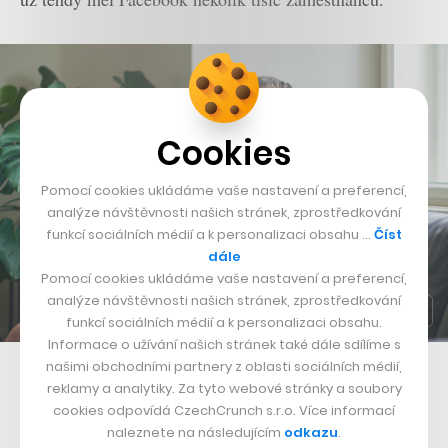
Cookies
Pomocí cookies ukládáme vaše nastavení a preferencí,
analýze návštěvnosti našich stránek, zprostředkování
funkcí sociálních médií a k personalizaci obsahu …
Číst
dále
Pomocí cookies ukládáme vaše nastavení a preferencí,
analýze návštěvnosti našich stránek, zprostředkování
funkcí sociálních médií a k personalizaci obsahu.
Informace o užívání našich stránek také dále sdílíme s
našimi obchodními partnery z oblasti sociálních médií,
Vědec a expert na umělou inteligenci Tomáš Mikolov
reklamy a analytiky. Za tyto webové stránky a soubory
cookies odpovídá CzechCrunch s.r.o. Více informací
„Naopak v Googlu jsem si někdy připadal trochu jako v
naleznete na následujícím
odkazu
.
Potěmkinově vesnici. Byl tam bazén, masáže, lidi tam jí