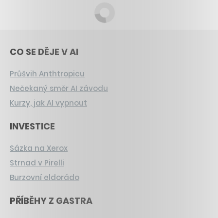
CO SE DĚJE V AI
Průšvih Anthtropicu
Nečekaný směr AI závodu
Kurzy, jak AI vypnout
INVESTICE
Sázka na Xerox
Strnad v Pirelli
Burzovní eldorádo
PŘÍBĚHY Z GASTRA