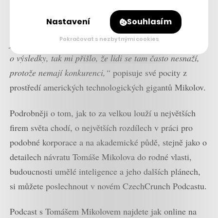
od rána do večera v kafeteriích, samé balonky, barvy,
Nastavení
Souhlasím
kola. Vypadá to jako taková super školka pro děti, což
Pokračovat s nezbytnými cookies
je na jednu stranu super, ale na druhou stranu, když šlo
o výsledky, tak mi přišlo, že lidi se tam často nesnaží,
protože nemají konkurenci,“
popisuje své pocity z
prostředí amerických technologických gigantů Mikolov.
Podrobněji o tom, jak to za velkou louží u největších
firem světa chodí, o největších rozdílech v práci pro
podobné korporace a na akademické půdě, stejně jako o
detailech návratu Tomáše Mikolova do rodné vlasti,
budoucnosti umělé inteligence a jeho dalších plánech,
si můžete poslechnout v novém CzechCrunch Podcastu.
Podcast s Tomášem Mikolovem najdete jak online na