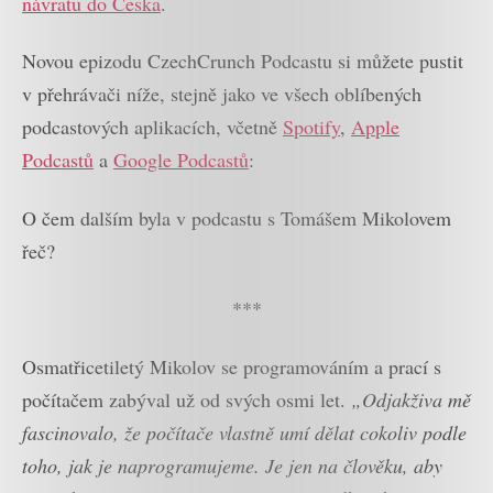
návratu do Česka
.
Novou epizodu CzechCrunch Podcastu si můžete pustit
v přehrávači níže, stejně jako ve všech oblíbených
podcastových aplikacích, včetně
Spotify
,
Apple
Podcastů
a
Google Podcastů
:
O čem dalším byla v podcastu s Tomášem Mikolovem
řeč?
***
Osmatřicetiletý Mikolov se programováním a prací s
počítačem zabýval už od svých osmi let.
„Odjakživa mě
fascinovalo, že počítače vlastně umí dělat cokoliv podle
toho, jak je naprogramujeme. Je jen na člověku, aby