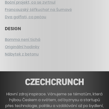
Boční projekt, co se zvrtnul
Francouzský šéfkuchař na Šumavě
Dva golfisti, co pečou
DESIGN
Bomma není tichá
Originální hodinky
Nábytek z betonu
Hlavní zdroj inspirace. Věnujeme se tématům, která
hýbou Českem a světem, od byznysu a startupů
přes technologie, politiku a vzdělávání až po bydlení,