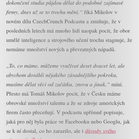
dokončení studia půjdou dělat do podobné zajímavé
firmy, dnes už se to trochu mění,“
říká Mikolov v
novém dílu CzechCrunch Podcastu a zmiňuje, že v
posledních letech má mnoho lidí naopak pocit, že obor
umělé inteligence a strojového učení trochu stagnuje, že
nemáme množství nových a převratných nápadů.
„To, co máme, můžeme využívat deset dvacet let, ale
abychom dosáhli nějakého zásadnějšího pokroku,
musíme dělat věci od začátku, znovu a jinak,“
míní.
Přesto má Tomáš Mikolov pocit, že v Česku máme
obrovské množství talentu a že se zdroje amerických
firem často přeceňují. V podcastu upřímně popisuje,
jaká pro něj byla práce ve Facebooku nebo Googlu, jak
se k ní dostal, co ho zarazilo, ale i
důvody svého