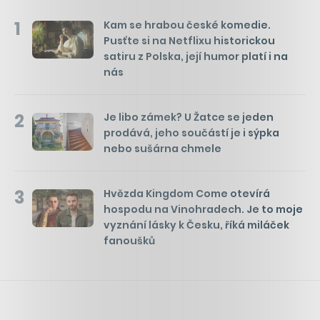
1
Kam se hrabou české komedie.
Pusťte si na Netflixu historickou
satiru z Polska, její humor platí i na
nás
2
Je libo zámek? U Žatce se jeden
prodává, jeho součástí je i sýpka
nebo sušárna chmele
3
Hvězda Kingdom Come otevírá
hospodu na Vinohradech. Je to moje
vyznání lásky k Česku, říká miláček
fanoušků