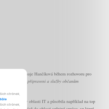
o vzniká,“
popisuje Hančíková během rozhovoru pro
trať, jsme na to připraveni a služby občanům
ich stránek,
dále
y se uchytila v oblasti IT a působila například na top
ich stránek,
edl zpátky právě do oblasti veřejné správy, ve které