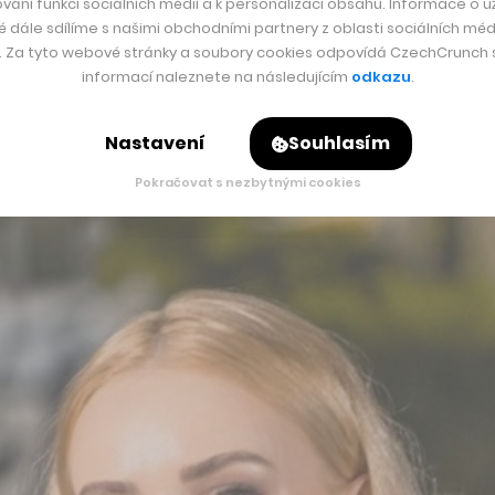
vání funkcí sociálních médií a k personalizaci obsahu. Informace o už
é dále sdílíme s našimi obchodními partnery z oblasti sociálních médi
nologií.
y. Za tyto webové stránky a soubory cookies odpovídá CzechCrunch s.
informací naleznete na následujícím
odkazu
.
zování nových nástrojů je čím dál větší. Obecně však chybí p
ožadavků a kritérií, ale nikdo se už na problematiku nedívá k
Nastavení
Souhlasím
Pokračovat s nezbytnými cookies