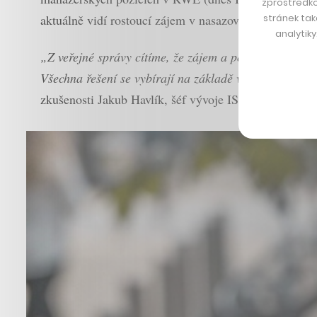
zprostředko
stránek tak
aktuálně vidí rostoucí zájem v nasazování nových tech
analytik
„Z veřejné správy cítíme, že zájem a potřeba na prosa
Všechna řešení se vybírají na základě velice úzkých p
zkušenosti Jakub Havlík, šéf vývoje ISFG.