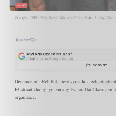
STORY
Část týmu ISFG: Filip Kováč, Miroslav Klíma, Rahat Siddiq, Václav
Uložit
0
Baví vás CzechCrunch?
Vídejte ho na Googlu častěji.
Sledovat
Generace mladých lidí, která vyrostla s technologiemi 
Pětatřicetičlenný tým vedený Ivanou Hančíkovou ve 
organizace.