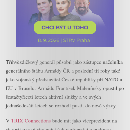
Tříhvězdičkový generál působil jako zástupce náčelníka
generálního štábu Armády ČR a poslední tři roky také
jako vojenský představitel České republiky při NATO a
EU v Bruselu. Armádu František Malenínský opustil po
šestačtyřiceti letech aktivní služby a ve svých
jednašedesáti letech se rozhodl pustit do nové výzvy.
V
TRIX Connections
bude mít jako viceprezident na
starosti rozvoj strategických partnerství a podporu