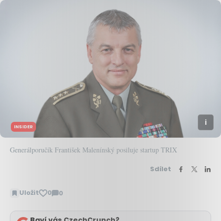
INSIDER
Generálporučík František Malenínský posiluje startup TRIX
Sdílet
Uložit
0
0
Zobrazit
komentáře
Baví vás CzechCrunch?