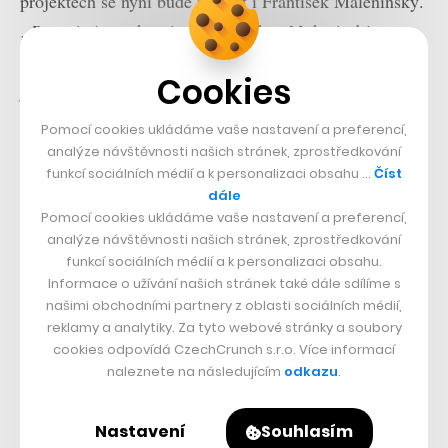
projektech se nyní bude podílet i František Malenínský.
„Pro nás je spolupráce s generálem Malenínským
velkou poctou. Vážíme si toho, že jsme svým přístupem,
Cookies
plány a strategickým směřováním takovou osobnost
zaujali,“
říká Vít Dočkal, prezident a jeden ze
Pomocí cookies ukládáme vaše nastavení a preferencí,
zakladatelů spin-offu.
analýze návštěvnosti našich stránek, zprostředkování
funkcí sociálních médií a k personalizaci obsahu …
Číst
dále
Pomocí cookies ukládáme vaše nastavení a preferencí,
analýze návštěvnosti našich stránek, zprostředkování
funkcí sociálních médií a k personalizaci obsahu.
Informace o užívání našich stránek také dále sdílíme s
našimi obchodními partnery z oblasti sociálních médií,
reklamy a analytiky. Za tyto webové stránky a soubory
cookies odpovídá CzechCrunch s.r.o. Více informací
naleznete na následujícím
odkazu
.
Nastavení
Souhlasím