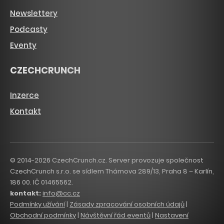
Newslettery
Podcasty
Eventy
CZECHCRUNCH
Inzerce
Kontakt
© 2014-2026 CzechCrunch.cz. Server provozuje společnost
CzechCrunch s.r.o. se sídlem Thámova 289/13, Praha 8 – Karlín,
186 00. IČ 01465562.
kontakt:
info@cc.cz
Podmínky užívání
|
Zásady zpracování osobních údajů
|
Obchodní podmínky
|
Návštěvní řád eventů
|
Nastavení