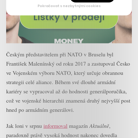
Pokračovat s nezbytnými cookies
Českým představitelem při NATO v Bruselu byl
František Malenínský od roku 2017 a zastupoval Česko
ve Vojenském výboru NATO, který určuje obrannou
strategii celé aliance. Během své dlouhé armádní
kariéry se vypracoval až do hodnosti generálporučíka,
což ve vojenské hierarchii znamená druhý nejvyšší post
hned po armádním generálovi.
Jak loni v srpnu
informoval
magazín
Aktuálně
,
paradoxně právě vysoká hodnost nakonec dovedla