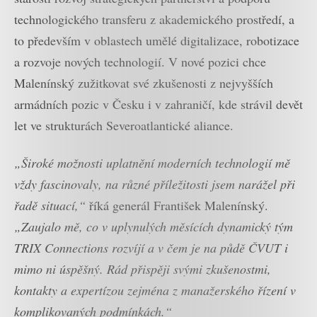
technologického transferu z akademického prostředí, a
to především v oblastech umělé digitalizace, robotizace
a rozvoje nových technologií. V nové pozici chce
Malenínský zužitkovat své zkušenosti z nejvyšších
armádních pozic v Česku i v zahraničí, kde strávil devět
let ve strukturách Severoatlantické aliance.
„Široké možnosti uplatnění moderních technologií mě
vždy fascinovaly, na různé příležitosti jsem narážel při
řadě situací,“
říká generál František Malenínský.
„Zaujalo mě, co v uplynulých měsících dynamický tým
TRIX Connections rozvíjí a v čem je na půdě ČVUT i
mimo ni úspěšný. Rád přispěji svými zkušenostmi,
kontakty a expertízou zejména z manažerského řízení v
komplikovaných podmínkách.“