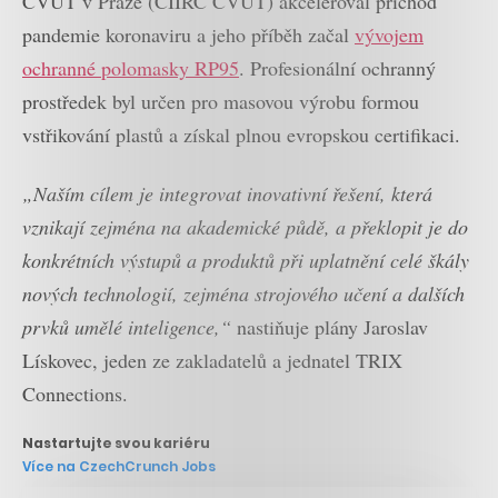
ČVUT v Praze (CIIRC ČVUT) akceleroval příchod
pandemie koronaviru a jeho příběh začal
vývojem
ochranné polomasky RP95
. Profesionální ochranný
prostředek byl určen pro masovou výrobu formou
vstřikování plastů a získal plnou evropskou certifikaci.
„Naším cílem je integrovat inovativní řešení, která
vznikají zejména na akademické půdě, a překlopit je do
konkrétních výstupů a produktů při uplatnění celé škály
nových technologií, zejména strojového učení a dalších
prvků umělé inteligence,“
nastiňuje plány Jaroslav
Lískovec, jeden ze zakladatelů a jednatel TRIX
Connections.
Nastartujte svou kariéru
Více na CzechCrunch Jobs