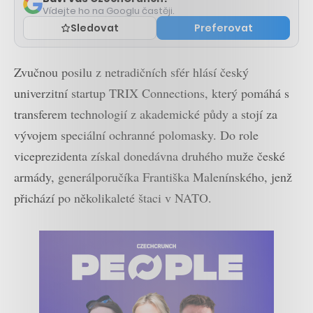
Vídejte ho na Googlu častěji.
Sledovat
Preferovat
Zvučnou posilu z netradičních sfér hlásí český
univerzitní startup TRIX Connections, který pomáhá s
transferem technologií z akademické půdy a stojí za
vývojem speciální ochranné polomasky. Do role
viceprezidenta získal donedávna druhého muže české
armády, generálporučíka Františka Malenínského, jenž
přichází po několikaleté štaci v NATO.