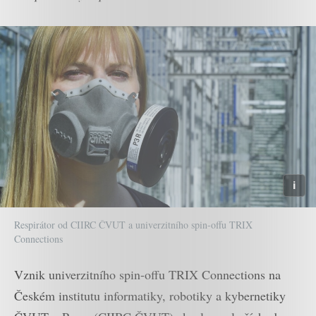
Respirátor od CIIRC ČVUT a univerzitního spin-offu TRIX
Connections
Vznik univerzitního spin-offu TRIX Connections na
Českém institutu informatiky, robotiky a kybernetiky