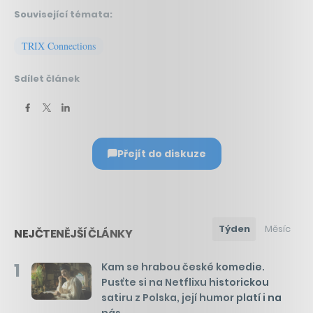
Související témata:
TRIX Connections
Sdílet článek
Přejít do diskuze
Týden
Měsíc
NEJČTENĚJŠÍ ČLÁNKY
1
Kam se hrabou české komedie.
Pusťte si na Netflixu historickou
satiru z Polska, její humor platí i na
nás