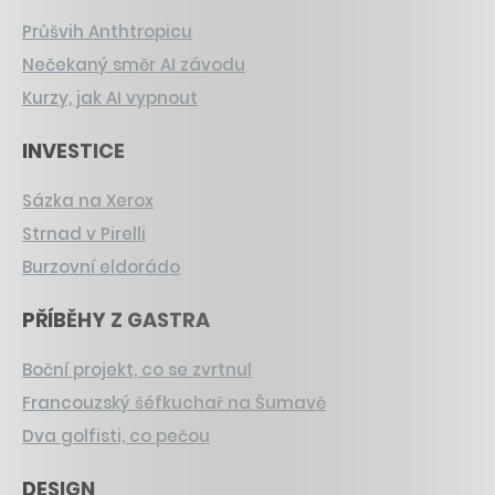
Průšvih Anthtropicu
Nečekaný směr AI závodu
Kurzy, jak AI vypnout
INVESTICE
Sázka na Xerox
Strnad v Pirelli
Burzovní eldorádo
PŘÍBĚHY Z GASTRA
Boční projekt, co se zvrtnul
Francouzský šéfkuchař na Šumavě
Dva golfisti, co pečou
DESIGN