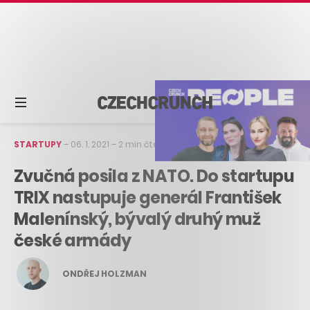
STARTUPY
–
06. 1. 2021
–
2 min čtení
Zvučná posila z NATO. Do startupu
TRIX nastupuje generál František
Malenínský, bývalý druhý muž
české armády
ONDŘEJ HOLZMAN