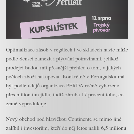
Optimalizace zásob v regálech i ve skladech navíc může
podle Sensei zamezit i plýtvání potravinami, jelikož
prodejci budou mít přesnější přehled o tom, v jakých
počtech zboží nakupovat. Konkrétně v Portugalsku má
být podle údajů organizace PERDA ročně vyhozeno
přes milion tun jídla, tudíž zhruba 17 procent toho, co
země vyprodukuje.
Nový obchod pod hlavičkou Continente se mimo jiné
zalíbil i investorům, kteří do něj letos nalili 6,5 milionu