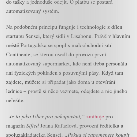
do tašky a jednoduše odejít. O platbu se postará
automatizovaný systém.
Na podobném principu funguje i technologie z dílen
startupu Sensei, který sídlí v Lisabonu. Právě v hlavním
městě Portugalska se spojil s maloobchodní sítí
Continente, se kterou uvedl do provozu první
automatizovaný supermarket, kde není třeba personálu
ani fyzických pokladen s posuvnými pásy. Když tam
zajdete, můžete si připadat jako doma u otevírání
lednice – prostě si něco vezmete, odejdete a nic jiného
neřešíte.
„Je to jako Uber pro nakupování,“
zmiňuje
pro
magazín
Sifted
Joana Rafaelová, provozní ředitelka a
spoluzakladatelka Sensei.
„Pokud si zapomenete koupit