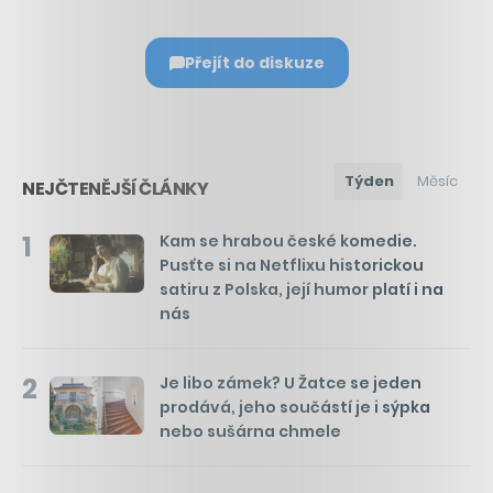
Přejít do diskuze
Týden
Měsíc
NEJČTENĚJŠÍ ČLÁNKY
1
Kam se hrabou české komedie.
Pusťte si na Netflixu historickou
satiru z Polska, její humor platí i na
nás
2
Je libo zámek? U Žatce se jeden
prodává, jeho součástí je i sýpka
nebo sušárna chmele