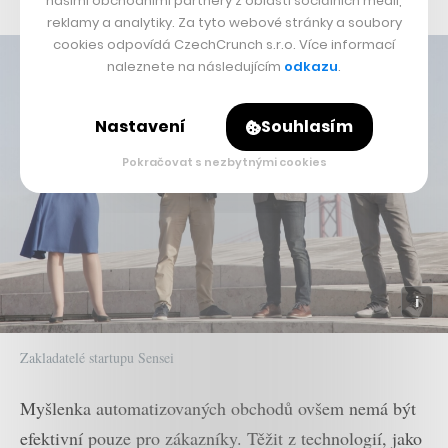
našimi obchodními partnery z oblasti sociálních médií,
reklamy a analytiky. Za tyto webové stránky a soubory
cookies odpovídá CzechCrunch s.r.o. Více informací
naleznete na následujícím
odkazu
.
Nastavení
Souhlasím
Pokračovat s nezbytnými cookies
Zakladatelé startupu Sensei
Myšlenka automatizovaných obchodů ovšem nemá být
efektivní pouze pro zákazníky. Těžit z technologií, jako