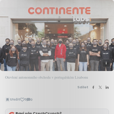
Otevření autonomního obchodu v portugalském Lisabonu
Sdílet
Uložit
0
0
Zobrazit
komentáře
Baví vás CzechCrunch?