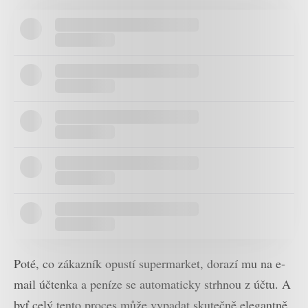
Poté, co zákazník opustí supermarket, dorazí mu na e-
mail účtenka a peníze se automaticky strhnou z účtu. A
byť celý tento proces může vypadat skutečně elegantně,