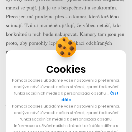
mnozí se ptají, jak je to s bezpečností a soukromím.
Přece jen má prodejna přes sto kamer, které každého
snímají. Tvůrci nicméně ujišťují, že vůbec netuší, kdo
konkrétně u nich bude nakupovat. Kamery tam jsou jen
proto, aby pomohly lepší identifikaci odebíraných
produktů.
Cookies
„Neznáme identitu našich zákazníků. Každý má
anonymní identifikační číslo a systém rozpoznává
Pomocí cookies ukládáme vaše nastavení a preferencí,
akorát nákupní košík, který je s tímto číslem spojen.
analýze návštěvnosti našich stránek, zprostředkování
Kamery pak mimo jiné sledují jednotlivé zákazníky při
funkcí sociálních médií a k personalizaci obsahu …
Číst
dále
procházení obchodu a pomocí barev jejich oblečení je
Pomocí cookies ukládáme vaše nastavení a preferencí,
oddělují od ostatních,“
zmiňují zástupci firmy a
analýze návštěvnosti našich stránek, zprostředkování
funkcí sociálních médií a k personalizaci obsahu.
dodávají, že žádné citlivé údaje o nakupujících ani
Informace o užívání našich stránek také dále sdílíme s
zpětně nesbírají.