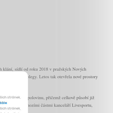
h klání, sídlí od roku 2018 v pražských Nových
k nabírá nové kolegy. Letos tak otevřela nové prostory
en rok zhruba o polovinu, přičemž celkově působí již
ich stránek,
dále
stojí i za předchozími částmi kanceláří Livesportu,
ich stránek,