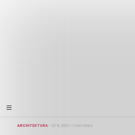
ARCHITEKTURA
–
01. 6. 2021
–
1 min čtení