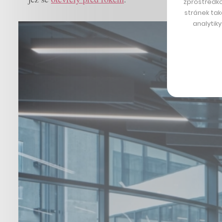
zprostředko
stránek tak
analytik