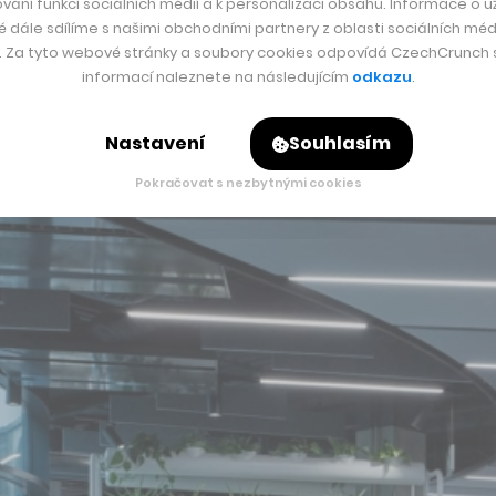
vání funkcí sociálních médií a k personalizaci obsahu. Informace o už
é dále sdílíme s našimi obchodními partnery z oblasti sociálních médi
y. Za tyto webové stránky a soubory cookies odpovídá CzechCrunch s.
informací naleznete na následujícím
odkazu
.
Nastavení
Souhlasím
Pokračovat s nezbytnými cookies