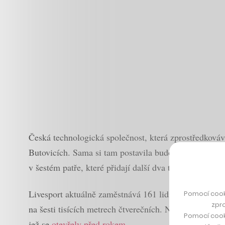
Česká technologická společnost, která zprostředkováv
Butovicích. Sama si tam postavila budovu Aspira Busin
v šestém patře, které přidají další dva tisíce metrů čt
Livesport aktuálně zaměstnává 161 lidí a v roce 2020 
Pomocí cook
zpro
na šesti tisících metrech čtverečních. Na návrhu kanc
Pomocí cook
jež se
otevřely před rokem
.