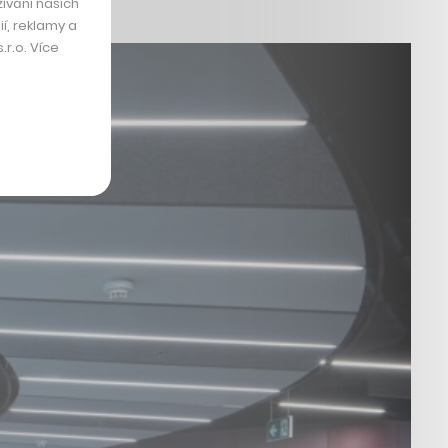
ívání našich
í, reklamy a
r.o. Více