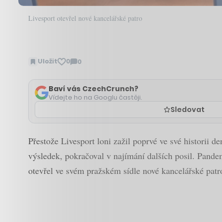
Livesport otevřel nové kancelářské patro
Uložit
0
0
Zobrazit
komentáře
Baví vás CzechCrunch?
Vídejte ho na Googlu častěji.
Sledovat
Přestože Livesport loni zažil poprvé ve své historii 
výsledek, pokračoval v najímání dalších posil. Pandem
otevřel ve svém pražském sídle nové kancelářské patro