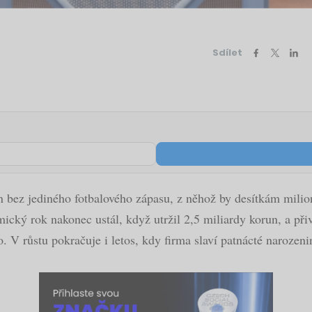
Sdílet
den bez jediného fotbalového zápasu, z něhož by desítkám mili
ický rok nakonec ustál, když utržil 2,5 miliardy korun, a při
. V růstu pokračuje i letos, kdy firma slaví patnácté narozeni