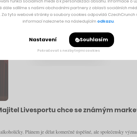
vání funkcí sociálních médií a k personalizaci obsahu. Informace o už
é dále sdílíme s našimi obchodními partnery z oblasti sociálních médi
tě na 130 milionů uživatelů, za sebou mají další vydařený rok.
y. Za tyto webové stránky a soubory cookies odpovídá CzechCrunch s.
informací naleznete na následujícím
odkazu
.
Nastavení
Souhlasím
Pokračovat s nezbytnými cookies
 Majitel Livesportu chce se známým mark
 alkoholičky. Plánem je dělat komerčně úspěšné, ale společensky význ