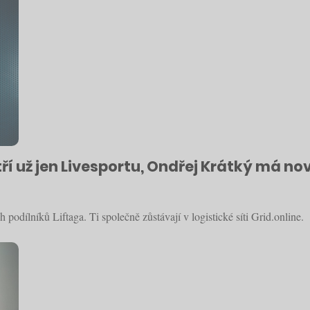
Patří už jen Livesportu, Ondřej Krátký má 
odílníků Liftaga. Ti společně zůstávají v logistické síti Grid.online.