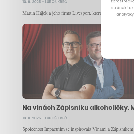
zprostředko
10. 9. 2025
–
LUBOŠ KREČ
stránek tak
Martin Hájek a jeho firma Livesport, která má po celém svě
analytik
Na vlnách Zápisníku alkoholičky.
18. 8. 2025
–
LUBOŠ KREČ
Společnost Impactfilm se inspirovala Vlnami a Zápisníkem