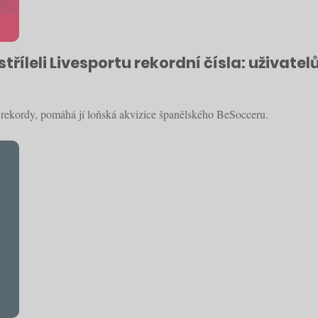
íleli Livesportu rekordní čísla: uživatel
í rekordy, pomáhá jí loňská akvizice španělského BeSocceru.