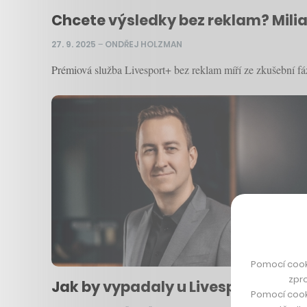
Chcete výsledky bez reklam? Milia
27. 9. 2025
–
ONDŘEJ HOLZMAN
Prémiová služba Livesport+ bez reklam míří ze zkušební fá
Pomocí cook
zpro
Jak by vypadaly u Livesportu jeho v
Pomocí cook