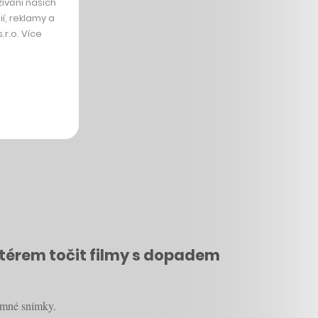
ívání našich
í, reklamy a
r.o. Více
etérem točit filmy s dopadem
amné snímky.