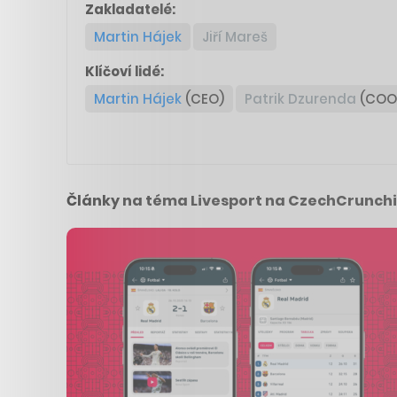
Zakladatelé:
Martin Hájek
Jiří Mareš
Klíčoví lidé:
Martin Hájek
(CEO)
Patrik Dzurenda
(COO
Články na téma Livesport na CzechCrunchi