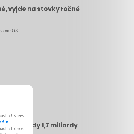
é, vyjde na stovky ročně
je na iOS.
ich stránek,
dále
získané body 1,7 miliardy
ich stránek,