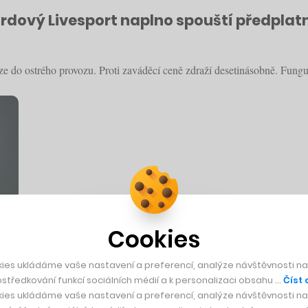
rdový Livesport naplno spouští předplatn
ze do ostrého provozu. Proti zaváděcí ceně zdraží desetinásobně. Fungu
Cookies
ies ukládáme vaše nastavení a preferencí, analýze návštěvnosti naš
středkování funkcí sociálních médií a k personalizaci obsahu …
Číst 
lastní výsledky? Góly v síti 2,7 miliardy, 
ies ukládáme vaše nastavení a preferencí, analýze návštěvnosti naš