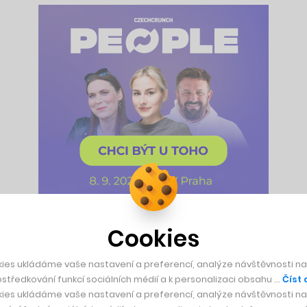
Cookies
í vstupenky, které si musí někde vytisknout, ideálně pečlivě v
noho cestujících to tak už dávno nedělá, alespoň ne v případ
ies ukládáme vaše nastavení a preferencí, analýze návštěvnosti naš
středkování funkcí sociálních médií a k personalizaci obsahu …
Číst 
ies ukládáme vaše nastavení a preferencí, analýze návštěvnosti naš