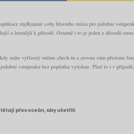
 aplikace myRyanair coby hlavního místa pro palubní vstupenk
chlejší a šetrnější k přírodě. Ostatně i to je jeden z důvodů za
dy máte vyřízený online check-in a zrovna vám přestane fung
alubní vstupenku bez poplatku vytiskne. Platí to i v případě, 
tají přes oceán, aby ušetřili