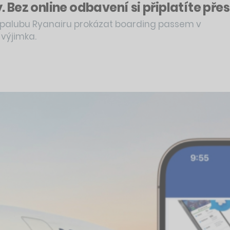
. Bez online odbavení si připlatíte přes
a palubu Ryanairu prokázat boarding passem v
 výjimka.