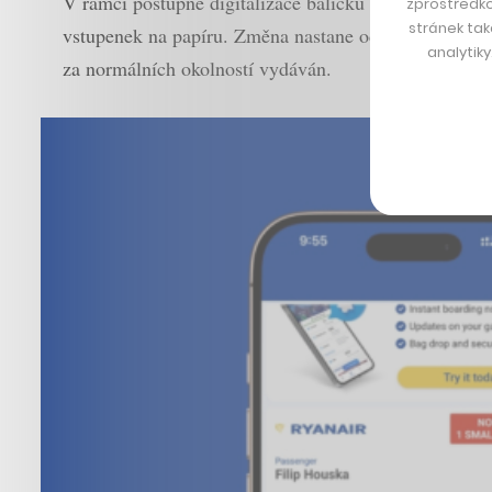
V rámci postupné digitalizace balíčku služeb, které j
zprostředko
stránek tak
vstupenek na papíru. Změna nastane od 12. listopadu
analytik
za normálních okolností vydáván.