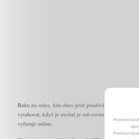
Ruku na srdce, kdo dnes ještě používá papírové palubn
vytahovat, když je možné je mít rovnou v telefonu? M
Pomocí cook
vyřizuje online.
zpro
Pomocí cook