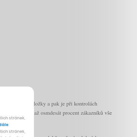
ložit do euro složky a pak je při kontrolách
ě Ryanairu, kde až osmdesát procent zákazníků vše
ich stránek,
dále
ich stránek,