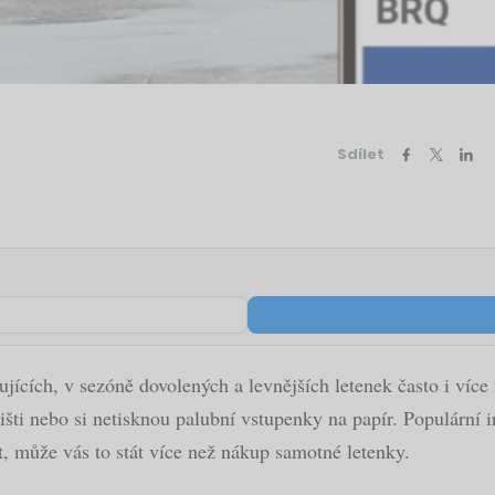
Sdílet
jících, v sezóně dovolených a levnějších letenek často i více 
tišti nebo si netisknou palubní vstupenky na papír. Populární 
at, může vás to stát více než nákup samotné letenky.