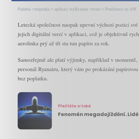
Palubní vstupenka v aplikaci myRyanair versus v Peněžence na iOS
Letecká společnost naopak upevní výchozí pozici své
jejich digitální verzí v aplikaci, což je objektivně ry
aerolinka prý až tři sta tun papíru za rok.
Samozřejmě ale platí výjimky, například v momentě, k
personál Ryanairu, který vám po prokázání papírovou p
bez poplatku.
Přečtěte si také
Fenomén megadojíždění. Lidé lé