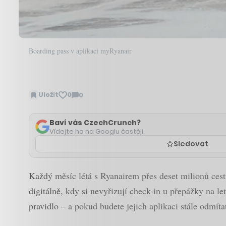
Boarding pass v aplikaci myRyanair
Uložit
0
0
Zobrazit
komentáře
Baví vás CzechCrunch?
Vídejte ho na Googlu častěji.
Sledovat
Každý měsíc létá s Ryanairem přes deset milionů cestu
digitálně, kdy si nevyřizují check-in u přepážky na le
pravidlo – a pokud budete jejich aplikaci stále odmít