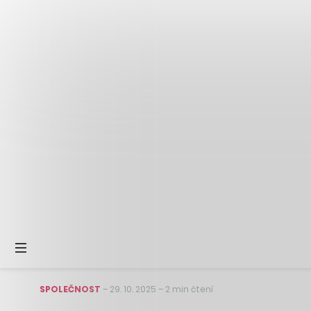
SPOLEČNOST
–
29. 10. 2025
–
2 min čtení