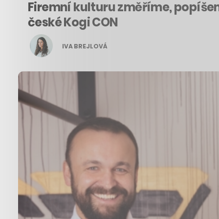
Firemní kulturu změříme, popíšem
české Kogi CON
IVA BREJLOVÁ