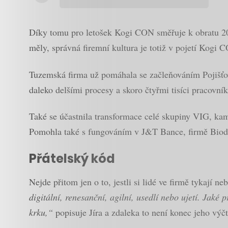
Díky tomu pro letošek Kogi CON směřuje k obratu 20 m
měly, správná firemní kultura je totiž v pojetí Kogi
Tuzemská firma už pomáhala se začleňováním Pojišťov
daleko delšími procesy a skoro čtyřmi tisíci pracovník
Také se účastnila transformace celé skupiny VIG, kam
Pomohla také s fungováním v J&T Bance, firmě Biod
Přátelský kód
Nejde přitom jen o to, jestli si lidé ve firmě tykají ne
digitální, renesanční, agilní, usedlí nebo ujetí. Jaké
krku,“
popisuje Jíra a zdaleka to není konec jeho výčt