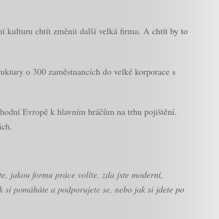
ulturu chtít změnit další velká firma. A chtít by to
ruktury o 300 zaměstnancích do velké korporace s
chodní Evropě k hlavním hráčům na trhu pojištění.
ách.
e, jakou formu práce volíte, zda jste moderní,
jak si pomáháte a podporujete se, nebo jak si jdete po