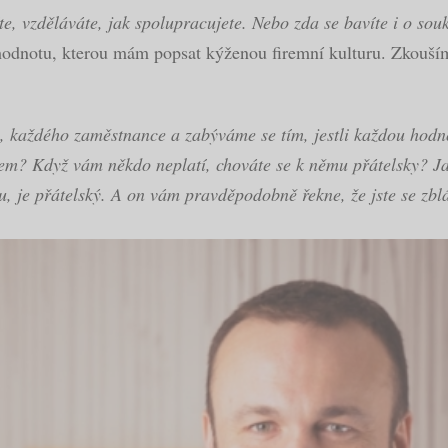
jíte, vzděláváte, jak spolupracujete. Nebo zda se bavíte i o s
hodnotu, kterou mám popsat kýženou firemní kulturu. Zkouší
y, každého zaměstnance a zabýváme se tím, jestli každou hodn
em? Když vám někdo neplatí, chováte se k němu přátelsky? Ja
u, je přátelský. A on vám pravděpodobně řekne, že jste se zblá