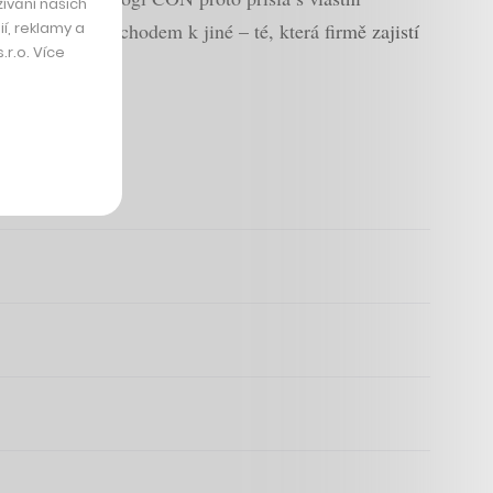
ívání našich
í, reklamy a
 pomůžou s přechodem k jiné – té, která firmě zajistí
r.o. Více