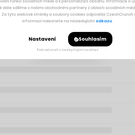
vání funkcí sociálních médií a k personalizaci obsahu. Informace o už
é dále sdílíme s našimi obchodními partnery z oblasti sociálních médi
borníci zkoumají, ale také velmi přesně změří, popíší, a ještě
y. Za tyto webové stránky a soubory cookies odpovídá CzechCrunch s.
informací naleznete na následujícím
odkazu
.
Nastavení
Souhlasím
Pokračovat s nezbytnými cookies