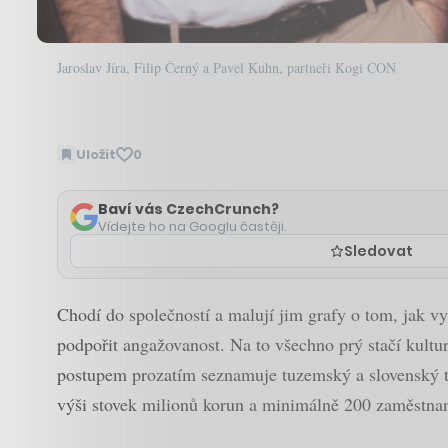
Jaroslav Jíra, Filip Černý a Pavel Kuhn, partneři Kogi CON
Uložit
0
Baví vás CzechCrunch?
Vídejte ho na Googlu častěji.
Sledovat
Chodí do společností a malují jim grafy o tom, jak vy
podpořit angažovanost. Na to všechno prý stačí kultu
postupem prozatím seznamuje tuzemský a slovenský trh
výši stovek milionů korun a minimálně 200 zaměstna