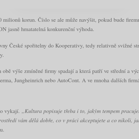
ilionů korun. Číslo se ale může navýšit, pokud bude firemní k
 CON jasně hmatatelná konkurenční výhoda.
ny České spořitelny do Kooperativy, tedy relativně svižné st
y.
 obě výše zmíněné firmy spadají a která patří ve střední a vý
erma, Jungheinrich nebo AutoCont. A ve mnoha dalších firm
bo vykají.
„Kultura popisuje třeba i to, jakým tempem pracujet
 prostředí vám dělá dobře, co v práci akceptujete a co nikoli, 
u.