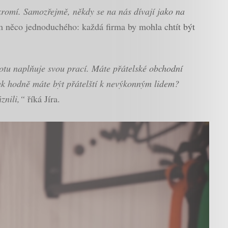
oukromí. Samozřejmě, někdy se na nás dívají jako na
m něco jednoduchého: každá firma by mohla chtít být
otu naplňuje svou prací. Máte přátelské obchodní
k hodně máte být přátelští k nevýkonným lidem?
znili,“
říká Jíra.