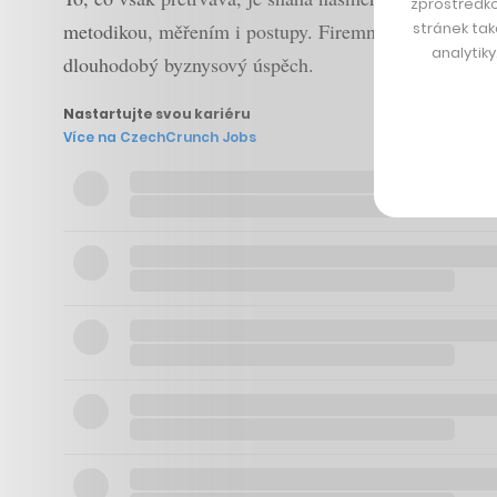
zprostředko
stránek tak
metodikou, měřením i postupy. Firemní kulturu její od
analytik
dlouhodobý byznysový úspěch.
Nastartujte svou kariéru
Více na CzechCrunch Jobs