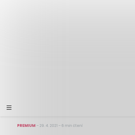
PREMIUM
–
29. 4. 2021
–
6 min čtení