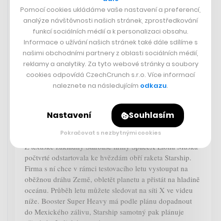
Pomocí cookies ukládáme vaše nastavení a preferencí,
analýze návštěvnosti našich stránek, zprostředkování
funkcí sociálních médií a k personalizaci obsahu.
Informace o užívání našich stránek také dále sdílíme s
našimi obchodními partnery z oblasti sociálních médií,
reklamy a analytiky. Za tyto webové stránky a soubory
cookies odpovídá CzechCrunch s.r.o. Více informací
naleznete na následujícím
odkazu
.
Starship od SpaceX letí do vesmíru.
Nastavení
Souhlasím
Muskova firma chce poprvé přistát
zpátky na Zemi
Pokračovat s nezbytnými cookies
Z texaské základny Starbase firmy SpaceX Elona Muska
počtvrté odstartovala ke hvězdám obří raketa Starship.
Firma s ní chce v rámci testovacího letu vystoupat na
oběžnou dráhu Země, obletět planetu a přistát na hladině
oceánu. Průběh letu můžete sledovat na síti X ve videu
níže. Booster Super Heavy má podle plánu dopadnout
do Mexického zálivu, Starship samotný pak plánuje