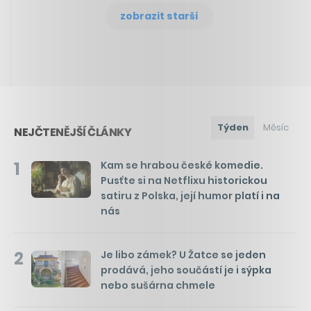
zobrazit starší
Týden
Měsíc
NEJČTENĚJŠÍ ČLÁNKY
1
Kam se hrabou české komedie.
Pusťte si na Netflixu historickou
satiru z Polska, její humor platí i na
nás
2
Je libo zámek? U Žatce se jeden
prodává, jeho součástí je i sýpka
nebo sušárna chmele