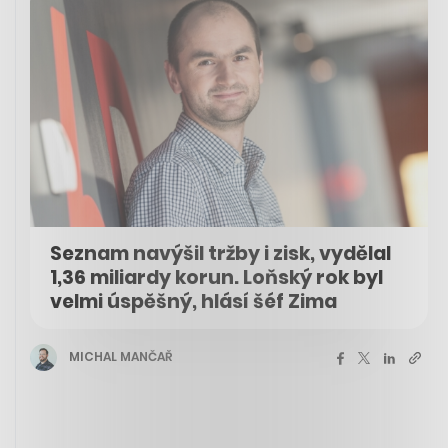
Seznam navýšil tržby i zisk, vydělal
1,36 miliardy korun. Loňský rok byl
velmi úspěšný, hlásí šéf Zima
MICHAL MANČAŘ