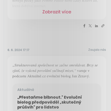
novější pecky jako
Femme Fatale
nebo
Lady Killers III
,
která dobývá internet.
Zobrazit více
Zaujalo nás
6. 6. 2024 17:17
„Strukturovaná společnost se začne smrskávat. Brzy se
zjistí, že vzácná povolání začínají mizet,“
varuje v
podcastu Aktuálně.cz evoluční biolog Jan Zrzavý.
Aktuálně
„Přestaňme blbnout.“ Evoluční
biolog předpověděl „skutečný
průšvih“ pro lidstvo