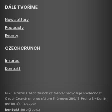
DÁLE TVOŘÍME
Newslettery
Podcasty
Eventy
CZECHCRUNCH
Inzerce
Kontakt
© 2014-2026 CzechCrunch.cz. Server provozuje společnost
CzechCrunch s.r.o. se sídlem Thámova 289/13, Praha 8 – Karlín,
186 00. IČ 01465562.
kontakt:
info@cc.cz