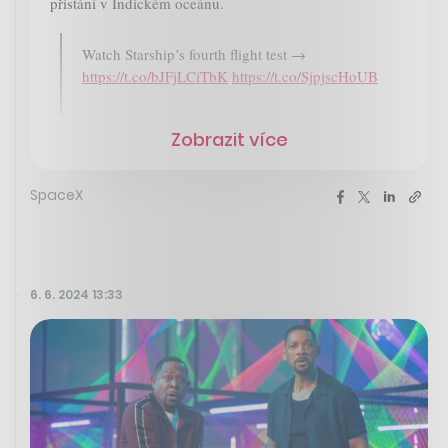
přistání v Indickém oceánu.
Watch Starship’s fourth flight test →
https://t.co/bJFjLCiTbK
https://t.co/SjpjscHoUB
Zobrazit více
SpaceX
6. 6. 2024 13:33