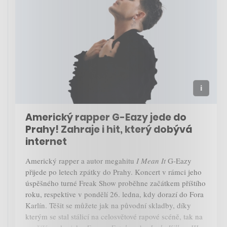
Americký rapper G-Eazy jede do
Prahy! Zahraje i hit, který dobývá
internet
Americký rapper a autor megahitu
I Mean It
G-Eazy
přijede po letech zpátky do Prahy. Koncert v rámci jeho
úspěšného turné Freak Show proběhne začátkem příštího
roku, respektive v pondělí 26. ledna, kdy dorazí do Fora
Karlín. Těšit se můžete jak na původní skladby, díky
kterým se stal stálicí na celosvětové rapové scéně, tak na