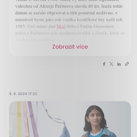
videohra od Alexeje Pažitnova slavila 40 let. Jenže tohle
datum se začalo objevovat a šířit poměrně nedávno, v
minulosti byste jako rok vzniku kostičkové hry našli rok
1985. Což mimo jiné
říkal
třeba i Vadim Gerasimov,
jeden z Pažitnovových spolupracovníků a člověk, který se
zrodem hry pomáhal.
Zobrazit více
6. 6. 2024 17:22