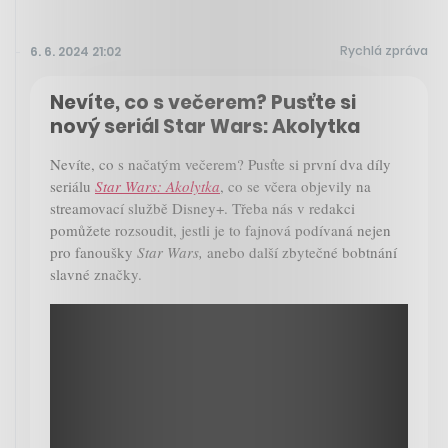
Rychlá zpráva
6. 6. 2024 21:02
Nevíte, co s večerem? Pusťte si
nový seriál Star Wars: Akolytka
Nevíte, co s načatým večerem? Pusťte si první dva díly
seriálu
Star Wars: Akolytka
, co se včera objevily na
streamovací službě Disney+. Třeba nás v redakci
pomůžete rozsoudit, jestli je to fajnová podívaná nejen
pro fanoušky
Star Wars,
anebo další zbytečné bobtnání
slavné značky.