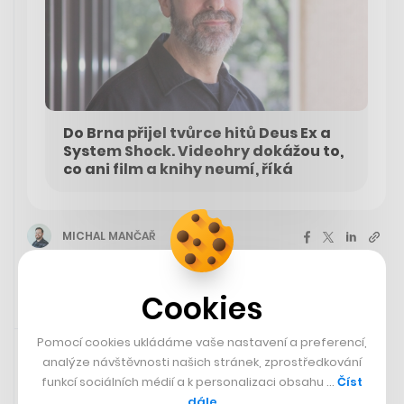
Do Brna přijel tvůrce hitů Deus Ex a
System Shock. Videohry dokážou to,
co ani film a knihy neumí, říká
MICHAL MANČAŘ
Cookies
Rychlá zpráva
6. 6. 2024 14:50
Pomocí cookies ukládáme vaše nastavení a preferencí,
analýze návštěvnosti našich stránek, zprostředkování
funkcí sociálních médií a k personalizaci obsahu …
Číst
dále