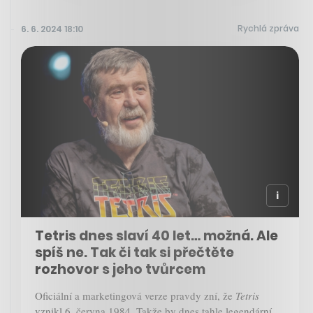
Rychlá zpráva
6. 6. 2024 18:10
Tetris dnes slaví 40 let… možná. Ale
spíš ne. Tak či tak si přečtěte
rozhovor s jeho tvůrcem
Oficiální a marketingová verze pravdy zní, že
Tetris
vznikl 6. června 1984. Takže by dnes tahle legendární