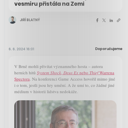
vesmíru přistála na Zemi
JIŘÍ BLATNÝ
Doporučujeme
6. 6. 2024 16:01
V Brně mohli přivítat významného hosta – autora
herních hitů
System Shock
,
Deus Ex
nebo
Thief
Warrena
Spectora
. Na konferenci Game Access hovořil mimo jiné
i o tom, jestli jsou hry umění. A že umí to, co žádné jiné
médium v historii lidstva nedokáže.