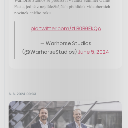
Festu, jedné z nejdůležitějších přehlídek videoherních
novinek celého roku.
pic.twitter.com/zLB0B6FkQc
— Warhorse Studios
(@WarhorseStudios)
June 5, 2024
6. 6. 2024 09:33