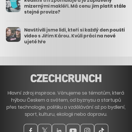
Realitní trh zpomaluje a je zaplavený
mizernými makléři. Má cenu jim platit stále
stejné provize?
Navštívili jsme lidi, kteří si každý den pouští
video s Jiřím Károu. Kvůli práci na nové
ujeté hře
Hlavní zdroj inspirace. Věnujeme se tématům, která
hýbou Českem a světem, od byznysu a startupů
přes technologie, politiku a vzdělávání až po bydlení,
sport, kulturu, ekologii nebo dopravu.