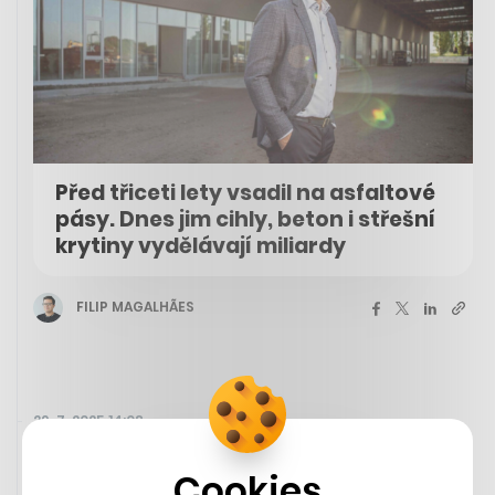
Před třiceti lety vsadil na asfaltové
pásy. Dnes jim cihly, beton i střešní
krytiny vydělávají miliardy
FILIP MAGALHÃES
29. 7. 2025 14:08
Cookies