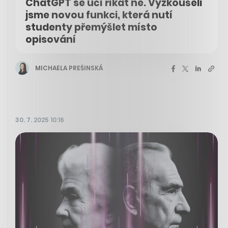
ChatGPT se učí říkat ne. Vyzkoušeli
jsme novou funkci, která nutí
studenty přemýšlet místo
opisování
MICHAELA PREŠINSKÁ
30. 7. 2025 10:16