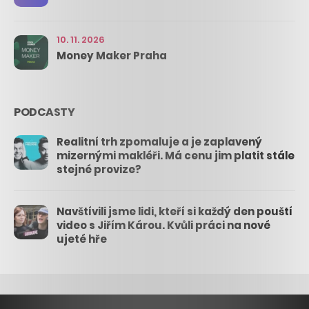
10. 11. 2026
Money Maker Praha
PODCASTY
Realitní trh zpomaluje a je zaplavený
mizernými makléři. Má cenu jim platit stále
stejné provize?
Navštívili jsme lidi, kteří si každý den pouští
video s Jiřím Károu. Kvůli práci na nové
ujeté hře