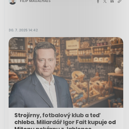
FILIP MAGALHÃES
30. 7. 2025 14:42
Strojírny, fotbalový klub a teď
chleba. Miliardář Igor Fait kupuje od