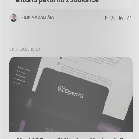
Mitonu pekárnu z Jablonce
FILIP MAGALHÃES
30. 7. 2025 13:28