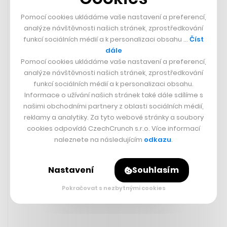
Pomocí cookies ukládáme vaše nastavení a preferencí,
analýze návštěvnosti našich stránek, zprostředkování
funkcí sociálních médií a k personalizaci obsahu …
Číst
dále
Pomocí cookies ukládáme vaše nastavení a preferencí,
analýze návštěvnosti našich stránek, zprostředkování
funkcí sociálních médií a k personalizaci obsahu.
Informace o užívání našich stránek také dále sdílíme s
našimi obchodními partnery z oblasti sociálních médií,
Plastoví vojáčci jim vybojovali 18
reklamy a analytiky. Za tyto webové stránky a soubory
miliard korun za jediný rok. Půl
cookies odpovídá CzechCrunch s.r.o. Více informací
miliardy ze zisku dostali
naleznete na následujícím
odkazu
.
zaměstnanci
Nastavení
Souhlasím
MICHAL MANČAŘ
Pokračovat s nezbytnými cookies