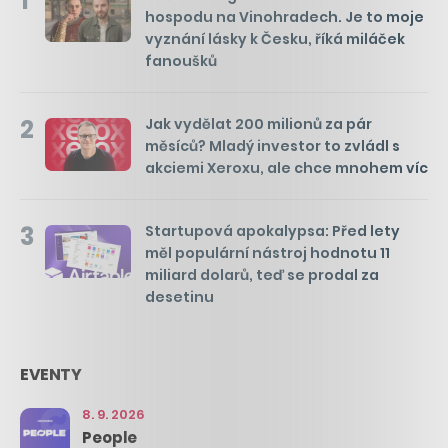
1
hospodu na Vinohradech. Je to moje
vyznání lásky k Česku, říká miláček
fanoušků
2
Jak vydělat 200 milionů za pár
měsíců? Mladý investor to zvládl s
akciemi Xeroxu, ale chce mnohem víc
3
Startupová apokalypsa: Před lety
měl populární nástroj hodnotu 11
miliard dolarů, teď se prodal za
desetinu
EVENTY
8. 9. 2026
People