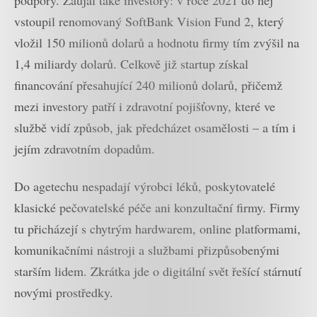
podpory. Zaujal také investory: v roce 2021 do něj
vstoupil renomovaný SoftBank Vision Fund 2, který
vložil 150 milionů dolarů a hodnotu firmy tím zvýšil na
1,4 miliardy dolarů. Celkově již startup získal
financování přesahující 240 milionů dolarů, přičemž
mezi investory patří i zdravotní pojišťovny, které ve
službě vidí způsob, jak předcházet osamělosti – a tím i
jejím zdravotním dopadům.
Do agetechu nespadají výrobci léků, poskytovatelé
klasické pečovatelské péče ani konzultační firmy. Firmy
tu přicházejí s chytrým hardwarem, online platformami,
komunikačními nástroji a službami přizpůsobenými
starším lidem. Zkrátka jde o digitální svět řešící stárnutí
novými prostředky.