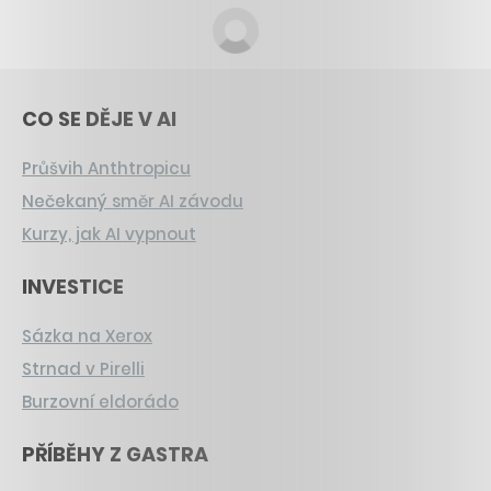
CO SE DĚJE V AI
Průšvih Anthtropicu
Nečekaný směr AI závodu
Kurzy, jak AI vypnout
INVESTICE
Sázka na Xerox
Strnad v Pirelli
Burzovní eldorádo
PŘÍBĚHY Z GASTRA