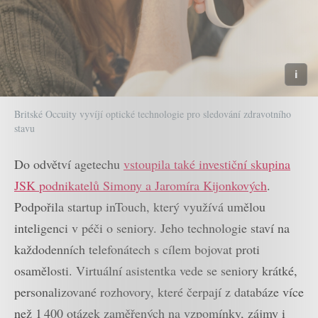
Britské Occuity vyvíjí optické technologie pro sledování zdravotního
stavu
Do odvětví agetechu
vstoupila také investiční skupina
JSK podnikatelů Simony a Jaromíra Kijonkových
.
Podpořila startup inTouch, který využívá umělou
inteligenci v péči o seniory. Jeho technologie staví na
každodenních telefonátech s cílem bojovat proti
osamělosti. Virtuální asistentka vede se seniory krátké,
personalizované rozhovory, které čerpají z databáze více
než 1 400 otázek zaměřených na vzpomínky, zájmy i