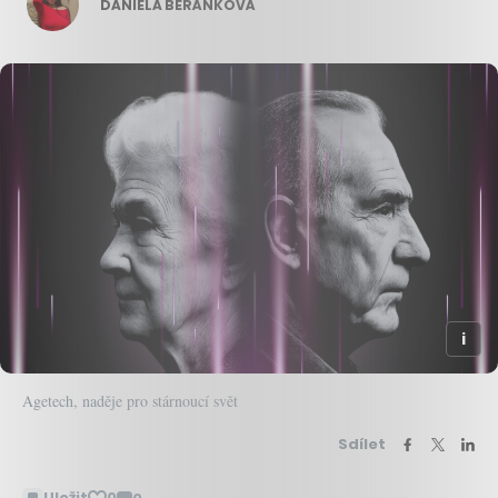
DANIELA BERÁNKOVÁ
Agetech, naděje pro stárnoucí svět
Sdílet
Uložit
0