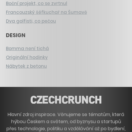
Boční projekt, co se zvrtnul
Francouzský šéfkuchař na Šumavě
Dva golfisti, co pečou
DESIGN
Bomma není tichá
Originální hodinky
Nábytek z betonu
Hlavní zdroj inspirace. Věnujeme se tématům, která
hýbou Českem a světem, od byznysu a startupů
přes technologie, politiku a vzdělávání až po bydlení,