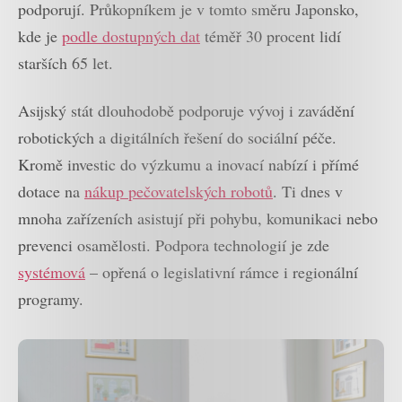
podporují. Průkopníkem je v tomto směru Japonsko,
kde je
podle dostupných dat
téměř 30 procent lidí
starších 65 let.
Asijský stát dlouhodobě podporuje vývoj i zavádění
robotických a digitálních řešení do sociální péče.
Kromě investic do výzkumu a inovací nabízí i přímé
dotace na
nákup pečovatelských robotů
. Ti dnes v
mnoha zařízeních asistují při pohybu, komunikaci nebo
prevenci osamělosti. Podpora technologií je zde
systémová
– opřená o legislativní rámce i regionální
programy.