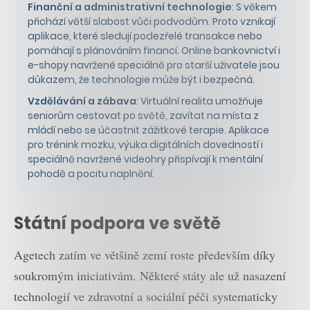
Finanční a administrativní technologie
: S věkem
přichází větší slabost vůči podvodům. Proto vznikají
aplikace, které sledují podezřelé transakce nebo
pomáhají s plánováním financí. Online bankovnictví i
e-shopy navržené speciálně pro starší uživatele jsou
důkazem, že technologie může být i bezpečná.
Vzdělávání a zábava
: Virtuální realita umožňuje
seniorům cestovat po světě, zavítat na místa z
mládí nebo se účastnit zážitkové terapie. Aplikace
pro trénink mozku, výuka digitálních dovedností i
speciálně navržené videohry přispívají k mentální
pohodě a pocitu naplnění.
Státní podpora ve světě
Agetech zatím ve většině zemí roste především díky
soukromým iniciativám. Některé státy ale už nasazení
technologií ve zdravotní a sociální péči systematicky