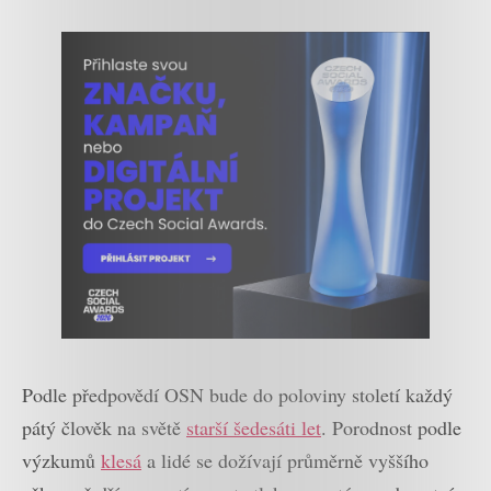
Podle předpovědí OSN bude do poloviny století každý
pátý člověk na světě
starší šedesáti let
. Porodnost podle
výzkumů
klesá
a lidé se dožívají průměrně vyššího