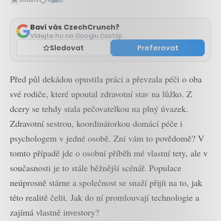
0
Zobrazit
komentáře
Baví vás CzechCrunch?
Vídejte ho na Googlu častěji.
Sledovat
Preferovat
Před půl dekádou opustila práci a převzala péči o oba
své rodiče, které upoutal zdravotní stav na lůžko. Z
dcery se tehdy stala pečovatelkou na plný úvazek.
Zdravotní sestrou, koordinátorkou domácí péče i
psychologem v jedné osobě. Zní vám to povědomě? V
tomto případě jde o osobní příběh mé vlastní tety, ale v
současnosti je to stále běžnější scénář. Populace
neúprosně stárne a společnost se snaží přijít na to, jak
této realitě čelit. Jak do ní promlouvají technologie a
zajímá vlastně investory?