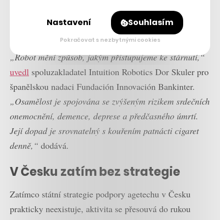
Kijonková naplno rozbíhá
investiční aktivity.
Představila první plány
Nastavení
Souhlasím
Pokračovat s nezbytnými cookies
„Robot mění způsob, jakým přistupujeme ke stárnutí,“
uvedl
spoluzakladatel Intuition Robotics Dor Skuler pro
španělskou nadaci Fundación Innovación Bankinter.
„Osamělost je spojována se zvýšeným rizikem srdečních
onemocnění, demence, deprese a předčasného úmrtí.
Její dopad je srovnatelný s kouřením patnácti cigaret
denně,“
dodává.
V Česku zatím bez strategie
Zatímco státní strategie podpory agetechu v Česku
prakticky neexistuje, aktivita se přesouvá do rukou