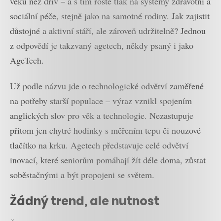
věku než dřív – a s tím roste tlak na systémy zdravotní a
sociální péče, stejně jako na samotné rodiny. Jak zajistit
důstojné a aktivní stáří, ale zároveň udržitelně? Jednou
z odpovědí je takzvaný agetech, někdy psaný i jako
AgeTech.
Už podle názvu jde o technologické odvětví zaměřené
na potřeby starší populace – výraz vznikl spojením
anglických slov pro věk a technologie. Nezastupuje
přitom jen chytré hodinky s měřením tepu či nouzové
tlačítko na krku. Agetech představuje celé odvětví
inovací, které seniorům pomáhají žít déle doma, zůstat
soběstačnými a být propojeni se světem.
Žádný trend, ale nutnost