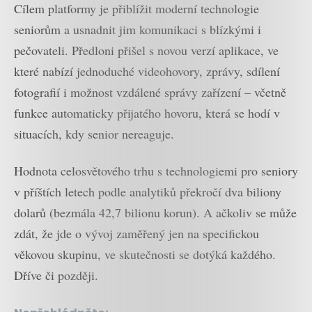
Cílem platformy je přiblížit moderní technologie
seniorům a usnadnit jim komunikaci s blízkými i
pečovateli. Předloni přišel s novou verzí aplikace, ve
které nabízí jednoduché videohovory, zprávy, sdílení
fotografií i možnost vzdálené správy zařízení – včetně
funkce automaticky přijatého hovoru, která se hodí v
situacích, kdy senior nereaguje.
Hodnota celosvětového trhu s technologiemi pro seniory
v příštích letech podle analytiků překročí dva biliony
dolarů (bezmála 42,7 bilionu korun). A ačkoliv se může
zdát, že jde o vývoj zaměřený jen na specifickou
věkovou skupinu, ve skutečnosti se dotýká každého.
Dříve či později.