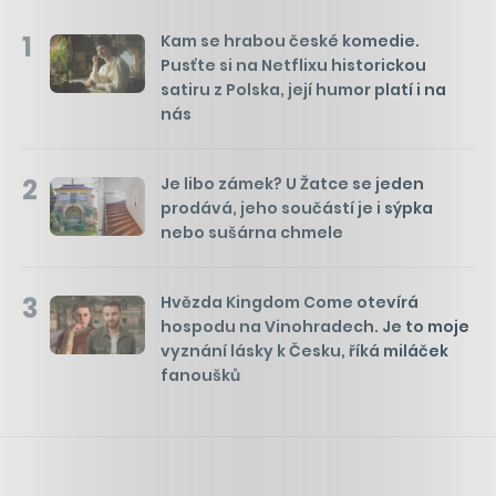
1
Kam se hrabou české komedie.
Pusťte si na Netflixu historickou
satiru z Polska, její humor platí i na
nás
2
Je libo zámek? U Žatce se jeden
prodává, jeho součástí je i sýpka
nebo sušárna chmele
3
Hvězda Kingdom Come otevírá
hospodu na Vinohradech. Je to moje
vyznání lásky k Česku, říká miláček
fanoušků