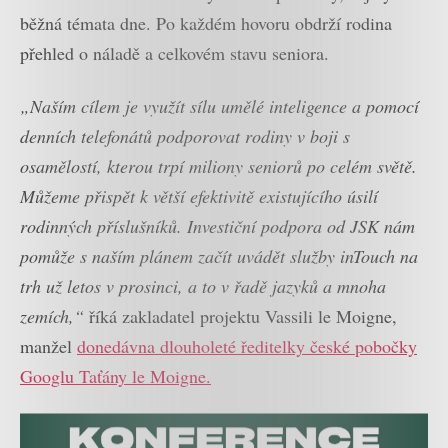
běžná témata dne. Po každém hovoru obdrží rodina
přehled o náladě a celkovém stavu seniora.
„Naším cílem je využít sílu umělé inteligence a pomocí
denních telefonátů podporovat rodiny v boji s
osamělostí, kterou trpí miliony seniorů po celém světě.
Můžeme přispět k větší efektivitě existujícího úsilí
rodinných příslušníků. Investiční podpora od JSK nám
pomůže s naším plánem začít uvádět služby inTouch na
trh už letos v prosinci, a to v řadě jazyků a mnoha
zemích,“
říká zakladatel projektu Vassili le Moigne,
manžel
donedávna dlouholeté ředitelky české pobočky
Googlu Taťány le Moigne.