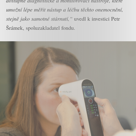
dostupné diagnostické a monitorovací nástroje, které
umožní lépe měřit nástup a léčbu těchto onemocnění,
stejně jako samotné stárnutí,“
uvedl k investici Petr
Šrámek, spoluzakladatel fondu.