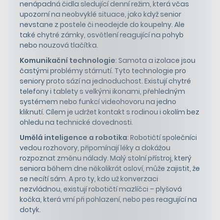
nenápadná čidla sledující denní režim, která včas
upozorní na neobvyklé situace, jako když senior
nevstane z postele či neodejde do koupelny. Ale
také chytré zámky, osvětlení reagující na pohyb
nebo nouzová tlačítka.
Komunikační technologie
: Samota a izolace jsou
častými problémy stárnutí. Tyto technologie pro
seniory proto sází na jednoduchost. Existují chytré
telefony i tablety s velkými ikonami, přehledným
systémem nebo funkcí videohovoru na jedno
kliknutí. Cílem je udržet kontakt s rodinou i okolím bez
ohledu na technické dovednosti.
Umělá inteligence a robotika
: Robotičtí společníci
vedou rozhovory, připomínají léky a dokážou
rozpoznat změnu nálady. Malý stolní přístroj, který
seniora během dne několikrát osloví, může zajistit, že
se necítí sám. A pro ty, kdo už konverzaci
nezvládnou, existují robotičtí mazlíčci – plyšová
kočka, která vrní při pohlazení, nebo pes reagující na
dotyk.