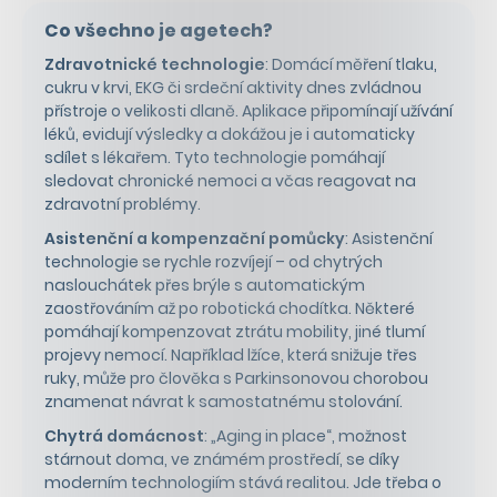
Co všechno je agetech?
Zdravotnické technologie
: Domácí měření tlaku,
cukru v krvi, EKG či srdeční aktivity dnes zvládnou
přístroje o velikosti dlaně. Aplikace připomínají užívání
léků, evidují výsledky a dokážou je i automaticky
sdílet s lékařem. Tyto technologie pomáhají
sledovat chronické nemoci a včas reagovat na
zdravotní problémy.
Asistenční a kompenzační pomůcky
: Asistenční
technologie se rychle rozvíjejí – od chytrých
naslouchátek přes brýle s automatickým
zaostřováním až po robotická chodítka. Některé
pomáhají kompenzovat ztrátu mobility, jiné tlumí
projevy nemocí. Například lžíce, která snižuje třes
ruky, může pro člověka s Parkinsonovou chorobou
znamenat návrat k samostatnému stolování.
Chytrá domácnost
: „Aging in place“, možnost
stárnout doma, ve známém prostředí, se díky
moderním technologiím stává realitou. Jde třeba o