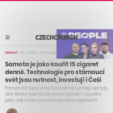
ZDRAVÍ
–
30. 7. 2025
–
5 min čtení
Samota je jako kouřit 15 cigaret
denně. Technologie pro stárnoucí
svět jsou nutnost, investují i Češi
Porodnost klesá a lidstvo stárne rychleji než kdy
dřív. Roste tlak na zdravotní systém i sociální
péči. Jak může pomoci takzvaný agetech?