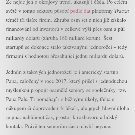
Že nejde jen o okrajový trend, ukazují i čísla. Po celém
světě v tomto sektoru působí
podle dat
platformy
Tracxn
téměř tři tisíce firem. Zhruba osm set z nich již získalo
financování od investorů v celkové výši přes osm a půl
miliardy dolarů (zhruba 180 miliard korun). Šest
startupů se dokonce stalo takzvanými jednorožci – tedy
firmami s hodnotou přesahující jednu miliardu dolarů.
Jedním z takových jednorožců je i americký startup
Papa, založený v roce 2017, který přišel s jednoduchou
myšlenkou propojit osamělé seniory se společníky, tzv.
Papa Pals. Ti pomáhají i s běžnými úkoly, třeba s
nákupem či doprovodem k lékaři, ale jejich hlavní úloha
je jiná: nabídnout čas, prostor k rozhovoru a lidský
kontakt. Právě ten seniorům často chybí nejvíce.