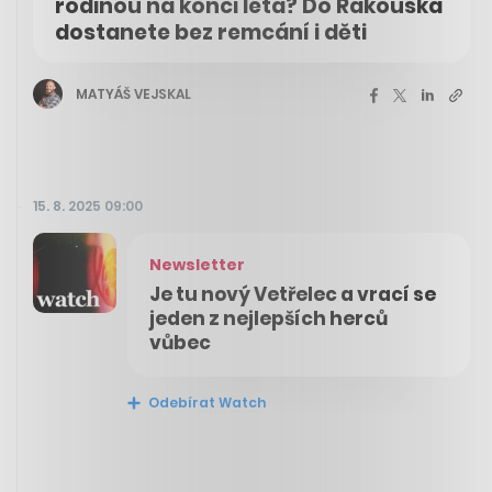
rodinou na konci léta? Do Rakouska
dostanete bez remcání i děti
MATYÁŠ VEJSKAL
15. 8. 2025 09:00
Newsletter
Je tu nový Vetřelec a vrací se
jeden z nejlepších herců
vůbec
Odebírat Watch