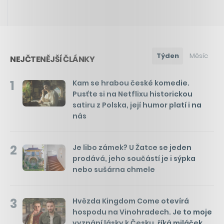
Týden
Měsíc
NEJČTENĚJŠÍ ČLÁNKY
1
Kam se hrabou české komedie.
Pusťte si na Netflixu historickou
satiru z Polska, její humor platí i na
nás
2
Je libo zámek? U Žatce se jeden
prodává, jeho součástí je i sýpka
nebo sušárna chmele
3
Hvězda Kingdom Come otevírá
hospodu na Vinohradech. Je to moje
vyznání lásky k Česku, říká miláček