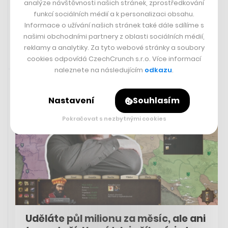
analýze návštěvnosti našich stránek, zprostředkování
funkcí sociálních médií a k personalizaci obsahu.
FILIP MAGALHÃES
Informace o užívání našich stránek také dále sdílíme s
našimi obchodními partnery z oblasti sociálních médií,
reklamy a analytiky. Za tyto webové stránky a soubory
cookies odpovídá CzechCrunch s.r.o. Více informací
14. 8. 2025 11:37
naleznete na následujícím
odkazu
.
Nastavení
Souhlasím
Pokračovat s nezbytnými cookies
Uděláte půl milionu za měsíc, ale ani