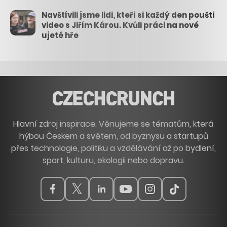
Navštívili jsme lidi, kteří si každý den pouští
video s Jiřím Károu. Kvůli práci na nové
ujeté hře
Hlavní zdroj inspirace. Věnujeme se tématům, která
hýbou Českem a světem, od byznysu a startupů
přes technologie, politiku a vzdělávání až po bydlení,
sport, kulturu, ekologii nebo dopravu.