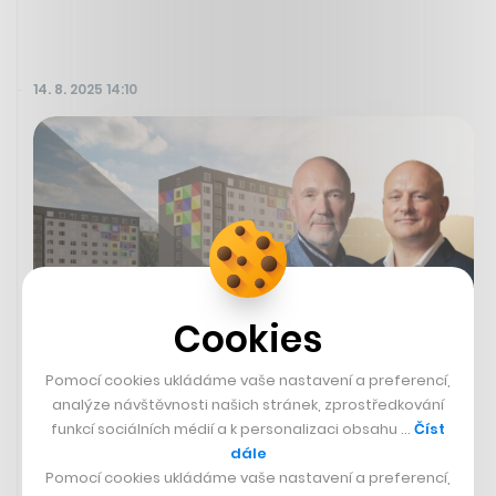
14. 8. 2025 14:10
Cookies
Pomocí cookies ukládáme vaše nastavení a preferencí,
analýze návštěvnosti našich stránek, zprostředkování
Poznali se díky synům a spatřili
funkcí sociálních médií a k personalizaci obsahu …
Číst
potenciál v Ústí. Dva byznysmeni
dále
tam spolu rekonstruují věžáky
Pomocí cookies ukládáme vaše nastavení a preferencí,