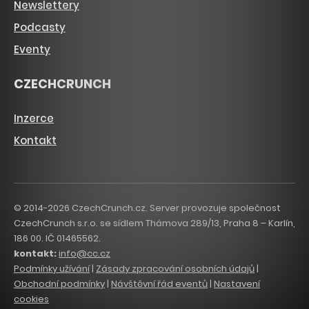
Newslettery
Podcasty
Eventy
CZECHCRUNCH
Inzerce
Kontakt
© 2014-2026 CzechCrunch.cz. Server provozuje společnost
CzechCrunch s.r.o. se sídlem Thámova 289/13, Praha 8 – Karlín,
186 00. IČ 01465562.
kontakt:
info@cc.cz
Podmínky užívání
|
Zásady zpracování osobních údajů
|
Obchodní podmínky
|
Návštěvní řád eventů
|
Nastavení
cookies