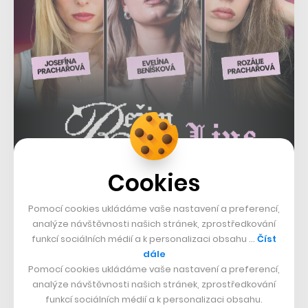
Cookies
Pomocí cookies ukládáme vaše nastavení a preferencí,
analýze návštěvnosti našich stránek, zprostředkování
funkcí sociálních médií a k personalizaci obsahu …
Číst
dále
Jak už bylo řečeno, petice je reakcí na Trumpovy
Pomocí cookies ukládáme vaše nastavení a preferencí,
imperialistické tendence. Kromě Grónska chce
analýze návštěvnosti našich stránek, zprostředkování
funkcí sociálních médií a k personalizaci obsahu.
americký prezident anektovat i Kanadu, Panamu nebo