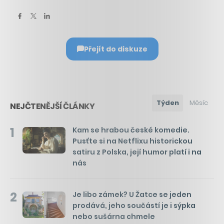
Přejít do diskuze
Týden
Měsíc
NEJČTENĚJŠÍ ČLÁNKY
1
Kam se hrabou české komedie.
Pusťte si na Netflixu historickou
satiru z Polska, její humor platí i na
nás
2
Je libo zámek? U Žatce se jeden
prodává, jeho součástí je i sýpka
nebo sušárna chmele