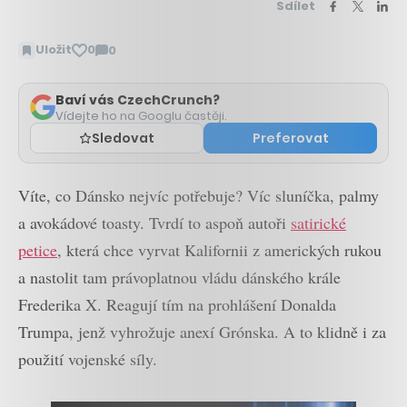
Sdílet
Uložit
0
0
Zobrazit
komentáře
Baví vás CzechCrunch?
Vídejte ho na Googlu častěji.
Sledovat
Preferovat
Víte, co Dánsko nejvíc potřebuje? Víc sluníčka, palmy
a avokádové toasty. Tvrdí to aspoň autoři
satirické
petice
, která chce vyrvat Kalifornii z amerických rukou
a nastolit tam právoplatnou vládu dánského krále
Frederika X. Reagují tím na prohlášení Donalda
Trumpa, jenž vyhrožuje anexí Grónska. A to klidně i za
použití vojenské síly.