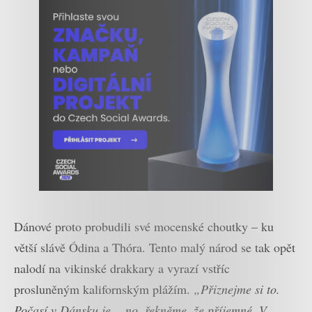
Dánové proto probudili své mocenské choutky – ku
větší slávě Ódina a Thóra. Tento malý národ se tak opět
nalodí na vikinské drakkary a vyrazí vstříc
prosluněným kalifornským plážím.
„Přiznejme si to.
Počasí v Dánsku je… no, řekněme, že příjemné. V