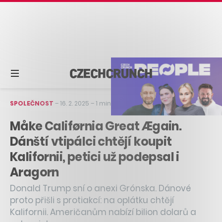
SPOLEČNOST
–
16. 2. 2025
–
1 min čtení
Måke Califørnia Great Ægain.
Dánští vtipálci chtějí koupit
Kalifornii, petici už podepsal i
Aragorn
Donald Trump sní o anexi Grónska. Dánové
proto přišli s protiakcí: na oplátku chtějí
Kalifornii. Američanům nabízí bilion dolarů a