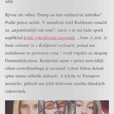
zdát.
Kývne ale vůbec Trump na tuto exkluzivní nabídku?
Podle petice určitě. V minulosti totiž Kalifornii označil
za „nejzničenější stát unie“, navíc s ní má řadu sporů
například
kvůli vyhošťování migrantů
.
„Jsme si jistí, že
bude ochotný se s Kalifornií rozloučit, pokud mu
nabídneme tu správnou cenu,“
tvrdí vtipálci ze skupiny
Denmarkification. Konkrétní sumu v petici neuvádějí,
cílem crowdfundingu je nicméně vybrat bilion dolarů
(plus minus několik miliard). A kdyby to Trumpovi
nestačilo, přihodí mu ještě doživotní zásobu dánských
cukrovinek.