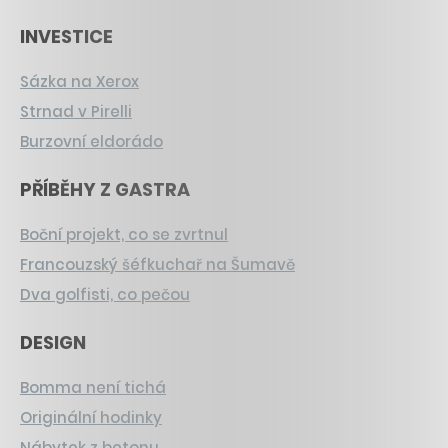
INVESTICE
Sázka na Xerox
Strnad v Pirelli
Burzovní eldorádo
PŘÍBĚHY Z GASTRA
Boční projekt, co se zvrtnul
Francouzský šéfkuchař na Šumavě
Dva golfisti, co pečou
DESIGN
Bomma není tichá
Originální hodinky
Nábytek z betonu