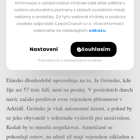
Informace o užívání našich stránek také dále sdílíme s
Pásmo Gazy. A zdá se, že své výhrůžky myslí vážně.
našimi obchodními partnery z oblasti sociálních médií,
Grónsko je pro novou vládu USA jednou z nejvyšších
reklamy a analytiky. Za tyto webové stránky a soubory
cookies odpovídá CzechCrunch s.r.o. Více informací
priorit a údajně i otázkou národní bezpečnosti –
naleznete na následujícím
odkazu
.
Washington dokonce představil návrh na přejmenování
tohoto ostrova. V angličtině by se už neměl jmenovat
Nastavení
Souhlasím
Greenland, nýbrž Red, White and Blueland, což má
Pokračovat s nezbytnými cookies
odkazovat na americkou vlajku.
Dánsko dlouhodobě upozorňuje na to, že Grónsko, kde
žije asi 57 tisíc lidí, není na prodej. V posledních dnech
navíc začalo posilovat svou vojenskou přítomnost v
Arktidě. Grónsko je však autonomní území, a pokud by
se jeho obyvatelé v referendu vyslovili pro nezávislost,
Kodaň by to musela respektovat. Američané se
pokoušejí ostrov, na němž už mají vojenskou základnu a