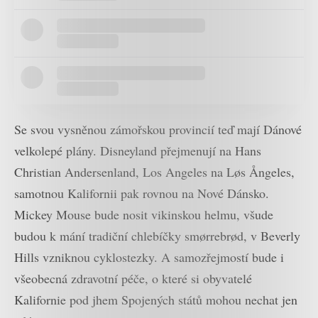
Se svou vysněnou zámořskou provincií teď mají Dánové
velkolepé plány. Disneyland přejmenují na Hans
Christian Andersenland, Los Angeles na Løs Ångeles,
samotnou Kalifornii pak rovnou na Nové Dánsko.
Mickey Mouse bude nosit vikinskou helmu, všude
budou k mání tradiční chlebíčky smørrebrød, v Beverly
Hills vzniknou cyklostezky. A samozřejmostí bude i
všeobecná zdravotní péče, o které si obyvatelé
Kalifornie pod jhem Spojených států mohou nechat jen