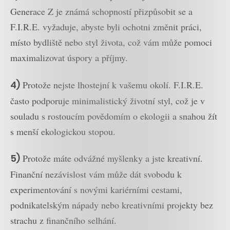
Generace Z je známá schopností přizpůsobit se a
F.I.R.E. vyžaduje, abyste byli ochotni změnit práci,
místo bydliště nebo styl života, což vám může pomoci
maximalizovat úspory a příjmy.
4)
Protože nejste lhostejní k vašemu okolí. F.I.R.E.
často podporuje minimalistický životní styl, což je v
souladu s rostoucím povědomím o ekologii a snahou žít
s menší ekologickou stopou.
5)
Protože máte odvážné myšlenky a jste kreativní.
Finanční nezávislost vám může dát svobodu k
experimentování s novými kariérními cestami,
podnikatelským nápady nebo kreativními projekty bez
strachu z finančního selhání.