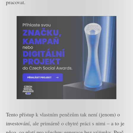
pracovat.
Tento přístup k vlastním penězům tak není (jenom) o
investování, ale primárně o chytré práci s nimi – a to je
něco, co platí pro všechny generace bez výjimky. Proč