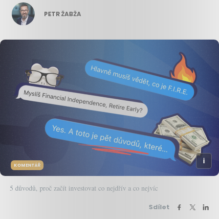
PETR ŽABŽA
KOMENTÁŘ
5 důvodů, proč začít investovat co nejdřív a co nejvíc
Sdílet