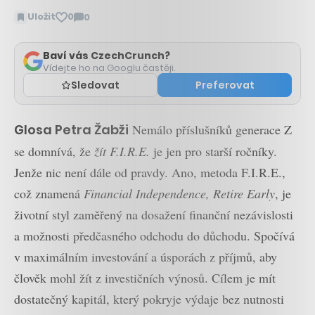
Uložit
0
0
Zobrazit
komentáře
Baví vás CzechCrunch?
Vídejte ho na Googlu častěji.
Sledovat
Preferovat
Glosa Petra Žabži
Nemálo příslušníků generace Z
se domnívá, že
žít F.I.R.E.
je jen pro starší ročníky.
Jenže nic není dále od pravdy. Ano, metoda F.I.R.E.,
což znamená
Financial Independence, Retire Early
, je
životní styl zaměřený na dosažení finanční nezávislosti
a možnosti předčasného odchodu do důchodu. Spočívá
v maximálním investování a úsporách z příjmů, aby
člověk mohl žít z investičních výnosů. Cílem je mít
dostatečný kapitál, který pokryje výdaje bez nutnosti