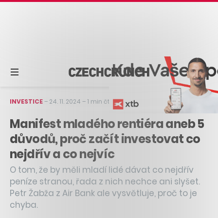
INVESTICE
–
24. 11. 2024
–
1 min čtení
Manifest mladého rentiéra aneb 5
důvodů, proč začít investovat co
nejdřív a co nejvíc
O tom, že by měli mladí lidé dávat co nejdřív
peníze stranou, řada z nich nechce ani slyšet.
Petr Žabža z Air Bank ale vysvětluje, proč to je
chyba.