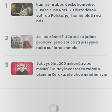
1
Kam se hrabou české komedie.
Pusťte si na Netflixu historickou
satiru z Polska, její humor platí i na
nás
2
Je libo zámek? U Žatce se jeden
prodává, jeho součástí je i sýpka
nebo sušárna chmele
3
Jak vydělat 200 milionů za pár
měsíců? Mladý investor to zvládl s
akciemi Xeroxu, ale chce mnohem víc