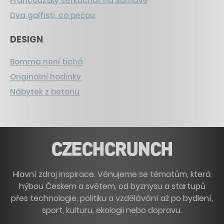
Francouzský šéfkuchař na Šumavě
Dva golfisti, co pečou
DESIGN
Bomma není tichá
Originální hodinky
Nábytek z betonu
Hlavní zdroj inspirace. Věnujeme se tématům, která
hýbou Českem a světem, od byznysu a startupů
přes technologie, politiku a vzdělávání až po bydlení,
sport, kulturu, ekologii nebo dopravu.