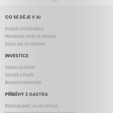
CO SE DĚJE V AI
Průšvih Anthtropicu
Nečekaný směr AI závodu
Kurzy, jak AI vypnout
INVESTICE
Sázka na Xerox
Strnad v Pirelli
Burzovní eldorádo
PŘÍBĚHY Z GASTRA
Boční projekt, co se zvrtnul