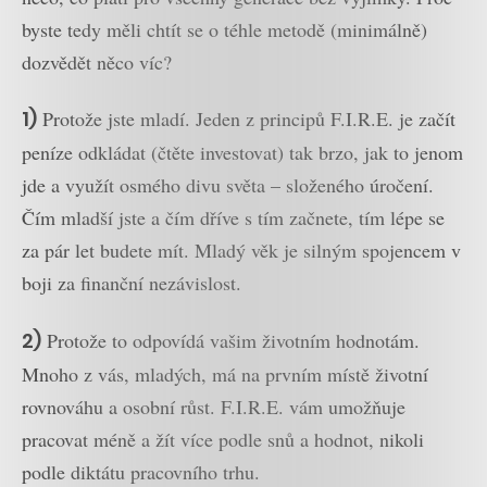
byste tedy měli chtít se o téhle metodě (minimálně)
dozvědět něco víc?
1)
Protože jste mladí. Jeden z principů F.I.R.E. je začít
peníze odkládat (čtěte investovat) tak brzo, jak to jenom
jde a využít osmého divu světa – složeného úročení.
Čím mladší jste a čím dříve s tím začnete, tím lépe se
za pár let budete mít. Mladý věk je silným spojencem v
boji za finanční nezávislost.
2)
Protože to odpovídá vašim životním hodnotám.
Mnoho z vás, mladých, má na prvním místě životní
rovnováhu a osobní růst. F.I.R.E. vám umožňuje
pracovat méně a žít více podle snů a hodnot, nikoli
podle diktátu pracovního trhu.