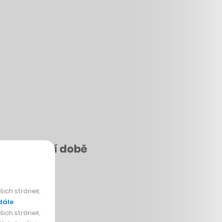
 v digitální době
ich stránek,
dále
ich stránek,