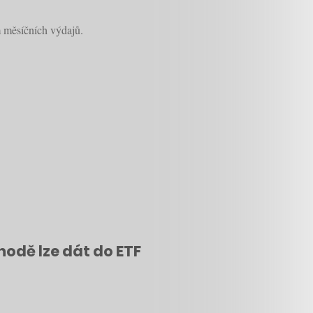
m měsíčních výdajů.
hodě lze dát do ETF