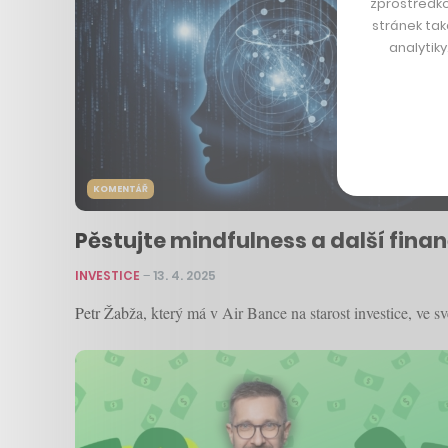
zprostředko
stránek tak
analytik
KOMENTÁŘ
Pěstujte mindfulness a další finan
INVESTICE
–
13. 4. 2025
Petr Žabža, který má v Air Bance na starost investice, ve s