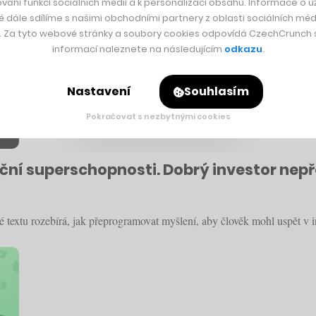
vání funkcí sociálních médií a k personalizaci obsahu. Informace o už
é dále sdílíme s našimi obchodními partnery z oblasti sociálních médi
y. Za tyto webové stránky a soubory cookies odpovídá CzechCrunch s.
informací naleznete na následujícím
odkazu
.
Nastavení
Souhlasím
Pokračovat s nezbytnými cookies
ční superschopnosti. Dobrý investor nepře
vé textu rozebírá, jak přeprogramovat myšlení, aby člověk mohl uspět v i