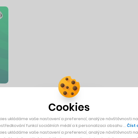
ktický návod, jak sestavit osobní rozpočet
Cookies
, jak si nastavit a hlídat příjmy i výdaje, aby mladý člověk nebyl z…
ies ukládáme vaše nastavení a preferencí, analýze návštěvnosti naš
středkování funkcí sociálních médií a k personalizaci obsahu …
Číst 
ies ukládáme vaše nastavení a preferencí, analýze návštěvnosti naš