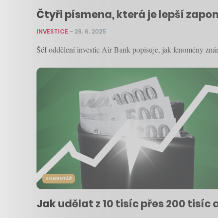
Čtyři písmena, která je lepší zap
INVESTICE
–
29. 6. 2025
Šéf oddělení investic Air Bank popisuje, jak fenomény zn
KOMENTÁŘ
Jak udělat z 10 tisíc přes 200 tisí