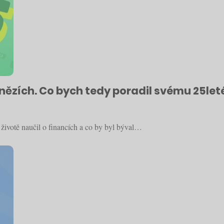
enězích. Co bych tedy poradil svému 25le
v životě naučil o financích a co by byl býval…