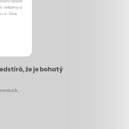
ívání našich
í, reklamy a
r.o. Více
dstírá, že je bohatý
nvesticích.