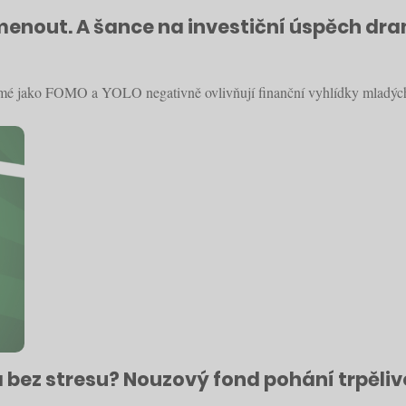
omenout. A šance na investiční úspěch dr
ámé jako FOMO a YOLO negativně ovlivňují finanční vyhlídky mladých i 
c a bez stresu? Nouzový fond pohání trpěli