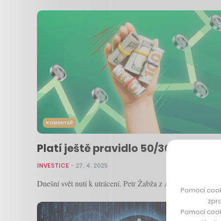
KOMENTÁŘ
Platí ještě pravidlo 50/30/20? Pra
INVESTICE
–
27. 4. 2025
Dnešní svět nutí k utrácení. Petr Žabža z Air Bank popisuje
Pomocí cook
zpro
Pomocí cook