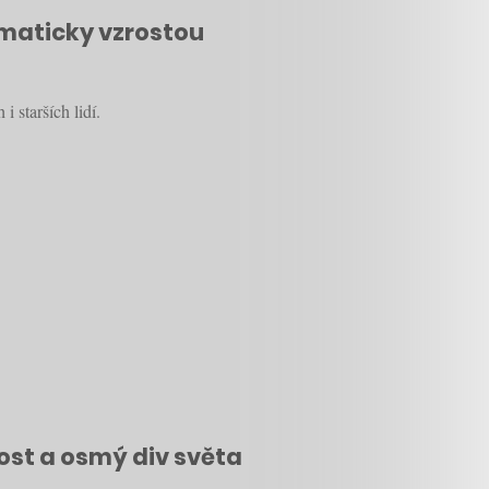
amaticky vzrostou
starších lidí.
vost a osmý div světa