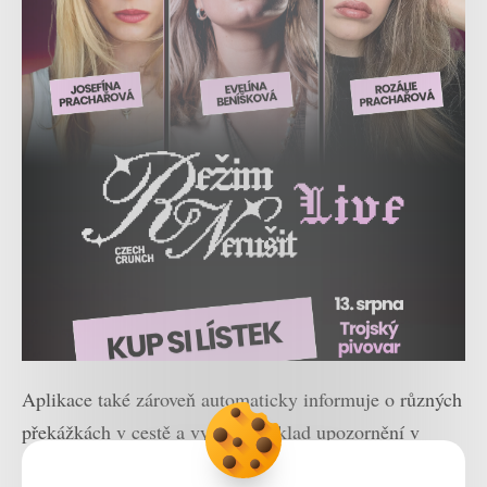
Aplikace také zároveň automaticky informuje o různých
překážkách v cestě a vyšle například upozornění v
případě, že se nevidomý uživatel blíží ke křižovatce