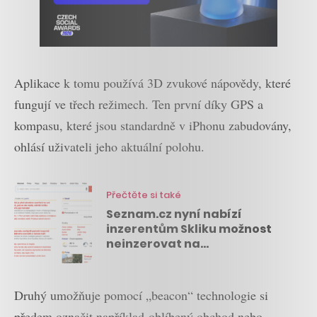
Aplikace k tomu používá 3D zvukové nápovědy, které
fungují ve třech režimech. Ten první díky GPS a
kompasu, které jsou standardně v iPhonu zabudovány,
ohlásí uživateli jeho aktuální polohu.
Přečtěte si také
Seznam.cz nyní nabízí
inzerentům Skliku možnost
neinzerovat na
dezinformačních webech
Druhý umožňuje pomocí „beacon“ technologie si
předem označit například oblíbený obchod nebo