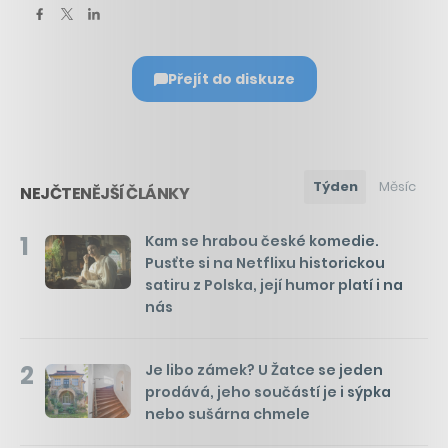
Přejít do diskuze
Týden
Měsíc
NEJČTENĚJŠÍ ČLÁNKY
1
Kam se hrabou české komedie.
Pusťte si na Netflixu historickou
satiru z Polska, její humor platí i na
nás
2
Je libo zámek? U Žatce se jeden
prodává, jeho součástí je i sýpka
nebo sušárna chmele