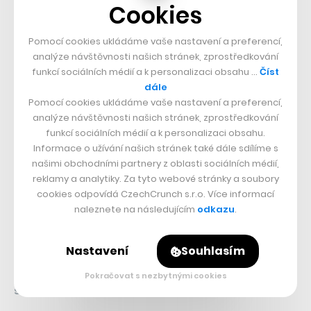
nebo silnici.
Cookies
iOS verze Microsoft Soundscape je prozatím dispozici
Pomocí cookies ukládáme vaše nastavení a preferencí,
analýze návštěvnosti našich stránek, zprostředkování
pro americký a britský trh na App store
zde
. Verze pro
funkcí sociálních médií a k personalizaci obsahu …
Číst
Android ohlášena nebyla.
dále
Pomocí cookies ukládáme vaše nastavení a preferencí,
analýze návštěvnosti našich stránek, zprostředkování
funkcí sociálních médií a k personalizaci obsahu.
Nepřehlédněte:
Informace o užívání našich stránek také dále sdílíme s
našimi obchodními partnery z oblasti sociálních médií,
reklamy a analytiky. Za tyto webové stránky a soubory
cookies odpovídá CzechCrunch s.r.o. Více informací
naleznete na následujícím
odkazu
.
Nastavení
Souhlasím
Pokračovat s nezbytnými cookies
Sdílet článek