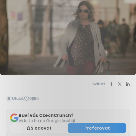
Sdílet
Uložit
0
0
Zobrazit
komentáře
Baví vás CzechCrunch?
Vídejte ho na Googlu častěji.
Sledovat
Preferovat