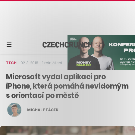
TECH
–
02. 3. 2018
–
1 min čtení
Microsoft vydal aplikaci pro
iPhone, která pomáhá nevidomým
s orientací po městě
MICHAL PTÁČEK