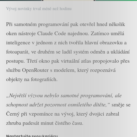
Vývoj novinky trval méně než hodinu
Při samotném programování pak otevřel hned několik
oken nástroje Claude Code najednou. Zatímco umělá
inteligence v jednom z nich tvořila hlavní obrazovku a
fotoaparát, ve druhém se ladil systém odměn a ukládání
postupu. Třetí okno pak virtuální atlas propojovalo přes
službu OpenRouter s modelem, který rozpoznává
objekty na fotografiích.
„Největší výzvou nebylo samotné programování, ale
schopnost udržet pozornost osmiletého dítěte,“
směje se
Černý při vzpomínce na vývoj, který dvojici zabral
zhruba padesát minut čistého času.
Nastartujte svou kariéru