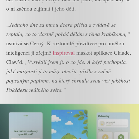
o ni začnou zajímat i jeho děti.
„Jednoho dne za mnou dcera přišla a zvídavě se
zeptala, co to vlastně pořád dělám s těma krabíkama,“
usmívá se Černý. K roztomilé přezdívce pro umělou
inteligenci ji zřejmě
inspiroval
maskot aplikace Claude,
Claw’d.
„Vysvětlil jsem jí, o co jde. A když pochopila,
jaké možnosti jí to může otevřít, přišla s ručně
popsaným papírem, na který shrnula svou vizi jakéhosi
Pokédexu reálného světa.“