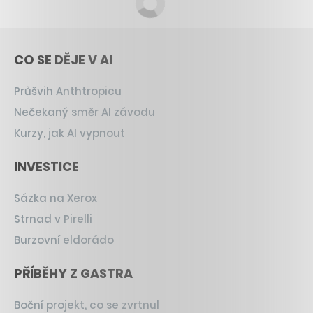
CO SE DĚJE V AI
Průšvih Anthtropicu
Nečekaný směr AI závodu
Kurzy, jak AI vypnout
INVESTICE
Sázka na Xerox
Strnad v Pirelli
Burzovní eldorádo
PŘÍBĚHY Z GASTRA
Boční projekt, co se zvrtnul