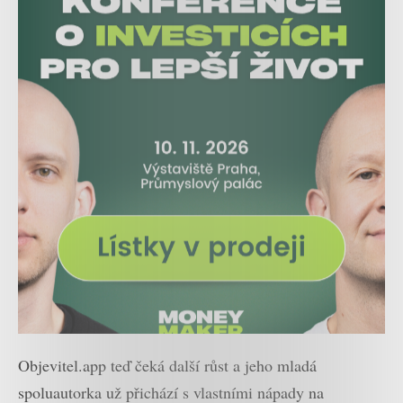
Objevitel.app teď čeká další růst a jeho mladá
spoluautorka už přichází s vlastními nápady na