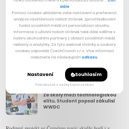
funkcí sociálních médií a k personalizaci obsahu …
Číst
Kdokoli si Objevitele stáhne, získá zdarma sto kreditů
dále
Pomocí cookies ukládáme vaše nastavení a preferencí,
na sto objevů, tedy sto fotek, ke kterým umělá
analýze návštěvnosti našich stránek, zprostředkování
inteligence připraví souhrn faktů a za úlovek hráče
funkcí sociálních médií a k personalizaci obsahu.
Informace o užívání našich stránek také dále sdílíme s
odmění.
„Sto kreditů je dost na to, aby se aplikace dala
našimi obchodními partnery z oblasti sociálních médií,
pořádně vyzkoušet. Nemáme v plánu na ní nějak
reklamy a analytiky. Za tyto webové stránky a soubory
vydělávat.
Její provoz stojí haléře,“
říká Černý a záhy
cookies odpovídá CzechCrunch s.r.o. Více informací
naleznete na následujícím
odkazu
.
doplňuje, že si dal rovněž záležet na tom, aby si
software o uživatelích neukládal žádná data.
Nastavení
Souhlasím
Pokračovat s nezbytnými cookies
Přečtěte si také
Ze školy mezi technologickou
elitu. Student popsal zákulisí
WWDC
Rodinný projekt se Černému navíc skvěle hodí i v