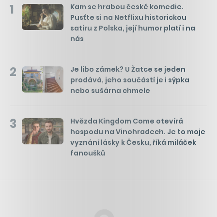
1
Kam se hrabou české komedie.
Pusťte si na Netflixu historickou
satiru z Polska, její humor platí i na
nás
2
Je libo zámek? U Žatce se jeden
prodává, jeho součástí je i sýpka
nebo sušárna chmele
3
Hvězda Kingdom Come otevírá
hospodu na Vinohradech. Je to moje
vyznání lásky k Česku, říká miláček
fanoušků