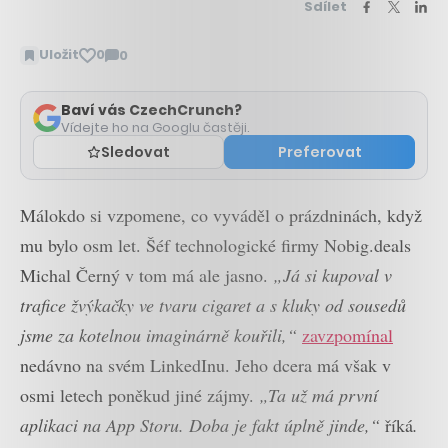
Sdílet
Uložit
0
0
Zobrazit
komentáře
Baví vás CzechCrunch?
Vídejte ho na Googlu častěji.
Sledovat
Preferovat
Málokdo si vzpomene, co vyváděl o prázdninách, když
mu bylo osm let. Šéf technologické firmy Nobig.deals
Michal Černý v tom má ale jasno.
„Já si kupoval v
trafice žvýkačky ve tvaru cigaret a s kluky od sousedů
jsme za kotelnou imaginárně kouřili,“
zavzpomínal
nedávno na svém LinkedInu. Jeho dcera má však v
osmi letech poněkud jiné zájmy.
„Ta už má první
aplikaci na App Storu. Doba je fakt úplně jinde,“
říká
.