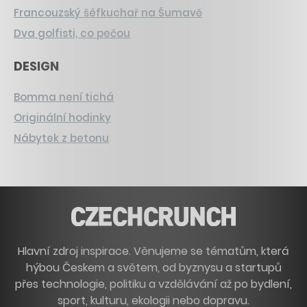
Francouzský šéfkuchař na Šumavě
Dva golfisti, co pečou
DESIGN
Bomma není tichá
Originální hodinky
Nábytek z betonu
Hlavní zdroj inspirace. Věnujeme se tématům, která
hýbou Českem a světem, od byznysu a startupů
přes technologie, politiku a vzdělávání až po bydlení,
sport, kulturu, ekologii nebo dopravu.