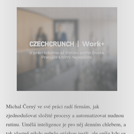
Michal Černý ve své práci radí firmám, jak
zjednodušovat složité procesy a automatizovat nudnou
rutinu. Umělá inteligence je pro něj denním chlebem, a
tak vlastně nikdy nebylo otázkou jestli, ale spíše kdy se