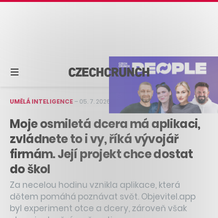
UMĚLÁ INTELIGENCE
–
05. 7. 2026
–
4 min čtení
Moje osmiletá dcera má aplikaci,
zvládnete to i vy, říká vývojář
firmám. Její projekt chce dostat
do škol
Za necelou hodinu vznikla aplikace, která
dětem pomáhá poznávat svět. Objevitel.app
byl experiment otce a dcery, zároveň však