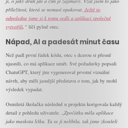
jí, o jaký druh jde a čím je zajímavý. Vzal jsem to jako
příležitost, která se nemusí opakovat.
Ještě to
odpoledne jsme si k tomu sedli a aplikaci společně
vytvořili
,“
líčí pyšně otec.
Nápad, AI a padesát minut času
Než padl první řádek kódu, otec s dcerou si přesně
ujasnili, co má aplikace umět. Své požadavky popsali
ChatuGPT, který jim vygeneroval prvotní vizuální
návrh, aby měli jasnější představu o tom, jak by mohl
výsledek vypadat.
Osmiletá školačka následně u projektu korigovala každý
detail z pohledu uživatele. „
Zpočátku měla aplikace
jako maskota lišku. Ta se jí nelíbila, tak jsme zkoušeli