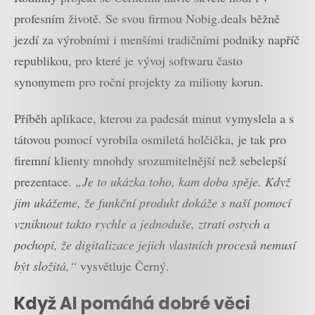
profesním životě. Se svou firmou Nobig.deals běžně
jezdí za výrobními i menšími tradičními podniky napříč
republikou, pro které je vývoj softwaru často
synonymem pro roční projekty za miliony korun.
Příběh aplikace, kterou za padesát minut vymyslela a s
tátovou pomocí vyrobila osmiletá holčička, je tak pro
firemní klienty mnohdy srozumitelnější než sebelepší
prezentace.
„Je to ukázka toho, kam doba spěje. Když
jim ukážeme, že funkční produkt dokáže s naší pomocí
vzniknout takto rychle a jednoduše, ztratí ostych a
pochopí, že digitalizace jejich vlastních procesů nemusí
být složitá,“
vysvětluje Černý.
Když AI pomáhá dobré věci