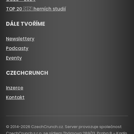
TOP 20 🇨🇿 herních studií
DÁLE TVOŘÍME
Newslettery
Podcasty
Eventy
CZECHCRUNCH
Inzerce
Kontakt
© 2014-2026 CzechCrunch.cz. Server provozuje společnost
CzechCrunch s.r.o. se sídlem Thámova 289/13, Praha 8 – Karlín,