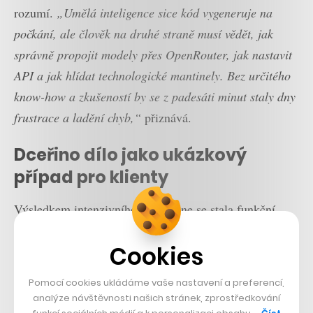
rozumí.
„Umělá inteligence sice kód vygeneruje na
počkání, ale člověk na druhé straně musí vědět, jak
správně propojit modely přes OpenRouter, jak nastavit
API a jak hlídat technologické mantinely. Bez určitého
know-how a zkušeností by se z padesáti minut staly dny
frustrace a ladění chyb,“
přiznává.
Dceřino dílo jako ukázkový
případ pro klienty
Výsledkem intenzivního odpoledne se stala funkční
aplikace Objevitel.app, gamifikovaná kapesní
Cookies
encyklopedie, která je aktuálně dostupná pro iOS a po
prázdninách si ji zřejmě budou moci vyzkoušet i
Pomocí cookies ukládáme vaše nastavení a preferencí,
uživatelé Androidu.
analýze návštěvnosti našich stránek, zprostředkování