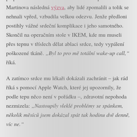
Martinova následná
výzva
, aby lidé zpomalili a tolik se
nehnali vpřed, vzbudila velkou odezvu. Jenže předloni
postihly vážné srdeční komplikace i jeho samotného.
Skončil na operačním stole v IKEM, kde mu museli
přes tepnu v tříslech dělat ablaci srdce, tedy vypálení
poškozené tkáně.
„Byl to pro mě totální wake-up call,“
říká.
A zatímco srdce mu lékaři dokázali zachránit – jak rád
říká s pomocí Apple Watch, které jej upozornily, že
podle tepu něco není v pořádku –, zdravotní nepohoda
nezmizela:
„Nastoupily vleklé problémy se spánkem,
několik měsíců jsem dokázal spát tak hodinu dvě denně,
víc ne.“