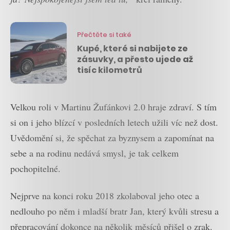
Přečtěte si také
Kupé, které si nabijete ze
zásuvky, a přesto ujede až
tisíc kilometrů
Velkou roli v Martinu Žufánkovi 2.0 hraje zdraví. S tím
si on i jeho blízcí v posledních letech užili víc než dost.
Uvědomění si, že spěchat za byznysem a zapomínat na
sebe a na rodinu nedává smysl, je tak celkem
pochopitelné.
Nejprve na konci roku 2018 zkolaboval jeho otec a
nedlouho po něm i mladší bratr Jan, který kvůli stresu a
přepracování dokonce na několik měsíců přišel o zrak.