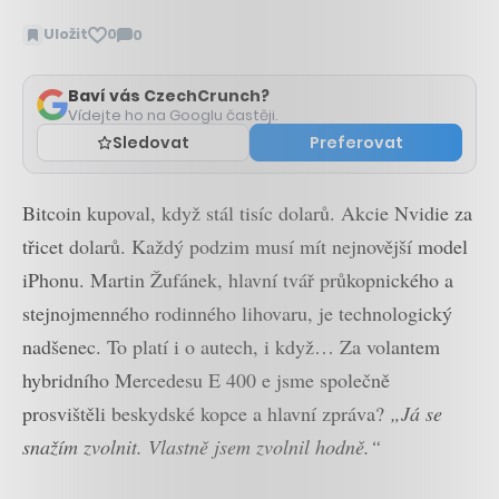
Uložit
0
0
Zobrazit
komentáře
Baví vás CzechCrunch?
Vídejte ho na Googlu častěji.
Sledovat
Preferovat
Bitcoin kupoval, když stál tisíc dolarů. Akcie Nvidie za
třicet dolarů. Každý podzim musí mít nejnovější model
iPhonu. Martin Žufánek, hlavní tvář průkopnického a
stejnojmenného rodinného lihovaru, je technologický
nadšenec. To platí i o autech, i když… Za volantem
hybridního Mercedesu E 400 e jsme společně
prosvištěli beskydské kopce a hlavní zpráva?
„Já se
snažím zvolnit. Vlastně jsem zvolnil hodně.“