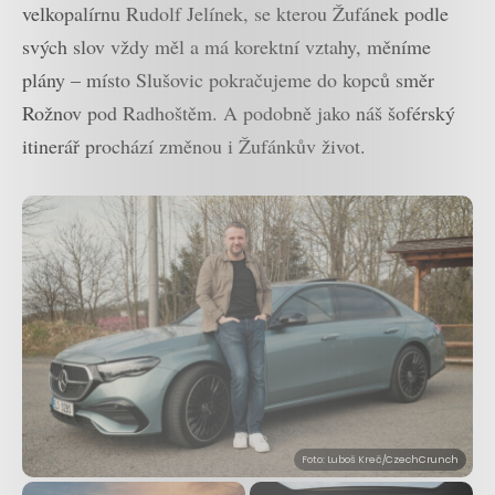
velkopalírnu Rudolf Jelínek, se kterou Žufánek podle
svých slov vždy měl a má korektní vztahy, měníme
plány – místo Slušovic pokračujeme do kopců směr
Rožnov pod Radhoštěm. A podobně jako náš šoférský
itinerář prochází změnou i Žufánkův život.
Foto: Luboš Kreč/CzechCrunch