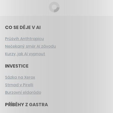
CO SE DĚJE V AI
Průšvih Anthtropicu
Nečekaný směr AI závodu
Kurzy, jak AI vypnout
INVESTICE
Sázka na Xerox
Strnad v Pirelli
Burzovní eldorádo
PŘÍBĚHY Z GASTRA