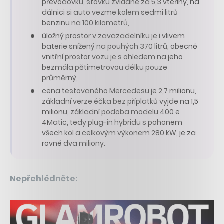
převodovku, stovku zvládne za 5,3 vteřiny, na
dálnici si auto vezme kolem sedmi litrů
benzinu na 100 kilometrů,
úložný prostor v zavazadelníku je i vlivem
baterie snížený na pouhých 370 litrů, obecně
vnitřní prostor vozu je s ohledem na jeho
bezmála pětimetrovou délku pouze
průměrný,
cena testovaného Mercedesu je 2,7 milionu,
základní verze éčka bez příplatků vyjde na 1,5
milionu, základní podoba modelu 400 e
4Matic, tedy plug-in hybridu s pohonem
všech kol a celkovým výkonem 280 kW, je za
rovné dva miliony.
Nepřehlédněte: