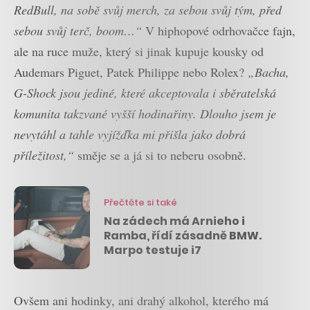
RedBull, na sobě svůj merch, za sebou svůj tým, před
sebou svůj terč, boom…“
V hiphopové odrhovačce fajn,
ale na ruce muže, který si jinak kupuje kousky od
Audemars Piguet, Patek Philippe nebo Rolex?
„Bacha,
G-Shock jsou jediné, které akceptovala i sběratelská
komunita takzvané vyšší hodinařiny. Dlouho jsem je
nevytáhl a tahle vyjížďka mi přišla jako dobrá
příležitost,“
směje se a já si to neberu osobně.
Přečtěte si také
Na zádech má Arnieho i
Ramba, řídí zásadně BMW.
Marpo testuje i7
Ovšem ani hodinky, ani drahý alkohol, kterého má