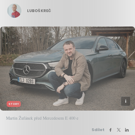
LUBOŠ KREČ
STORY
Martin Žufánek před Mercedesem E 400 e
Sdílet