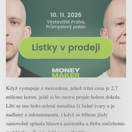
Když vystupuje z mercedesu, jehož tržní cena je 2,7
milionu korun, ještě si ho znovu projde kolem dokola.
Líbí se mu šedo-zelená metalíza či ladné tvary a je
nadšený z infotainmentu, i když se během jízdy
samovolně spínala hlasová asistentka a třeba zničehonic
prohlásila:
„To jste řekl moc pěkně!“