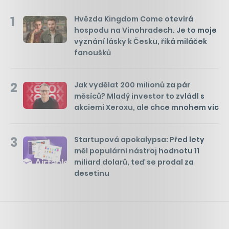
1
Hvězda Kingdom Come otevírá
hospodu na Vinohradech. Je to moje
vyznání lásky k Česku, říká miláček
fanoušků
2
Jak vydělat 200 milionů za pár
měsíců? Mladý investor to zvládl s
akciemi Xeroxu, ale chce mnohem víc
3
Startupová apokalypsa: Před lety
měl populární nástroj hodnotu 11
miliard dolarů, teď se prodal za
desetinu