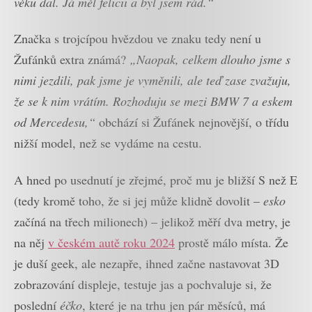
věku dal. Já měl felicii a byl jsem rád.“
Značka s trojcípou hvězdou ve znaku tedy není u
Žufánků extra známá?
„Naopak, celkem dlouho jsme s
nimi jezdili, pak jsme je vyměnili, ale teď zase zvažuju,
že se k nim vrátím. Rozhoduju se mezi BMW 7 a eskem
od Mercedesu,“
obchází si Žufánek nejnovější, o třídu
nižší model, než se vydáme na cestu.
A hned po usednutí je zřejmé, proč mu je bližší S než E
(tedy kromě toho, že si jej může klidně dovolit –
esko
začíná na třech milionech) – jelikož měří dva metry, je
na něj
v českém autě roku 2024
prostě málo místa. Že
je duší geek, ale nezapře, ihned začne nastavovat 3D
zobrazování displeje, testuje jas a pochvaluje si, že
poslední
éčko
, které je na trhu jen pár měsíců, má