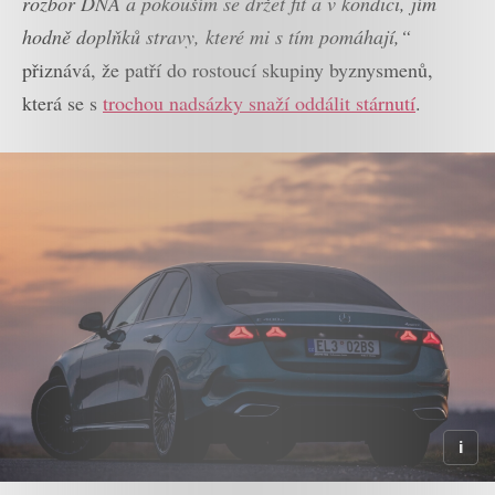
rozbor DNA a pokouším se držet fit a v kondici, jím
hodně doplňků stravy, které mi s tím pomáhají,“
přiznává, že patří do rostoucí skupiny byznysmenů,
která se s
trochou nadsázky snaží oddálit stárnutí
.