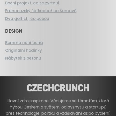
Boční projekt, co se zvrtnul
Francouzský šéfkuchař na Šumavě
Dva golfisti, co pečou
DESIGN
Bomma není tichá
Originální hodinky
Nábytek z betonu
Hlavní zdroj inspirace. Věnujeme se tématům, která
hýbou Českem a světem, od byznysu a startupů
přes technologie, politiku a vzdělávání až po bydlení,