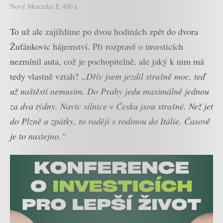
Nový Mercedes E 400 e
To už ale zajíždíme po dvou hodinách zpět do dvora
Žufánkovic hájemství. Při rozpravě o investicích
nezmínil auta, což je pochopitelně, ale jaký k nim má
tedy vlastně vztah?
„Dřív jsem jezdil strašně moc, teď
už naštěstí nemusím. Do Prahy jedu maximálně jednou
za dva týdny. Navíc silnice v Česku jsou strašné. Než jet
do Plzně a zpátky, to raději s rodinou do Itálie. Časově
je to nastejno.“