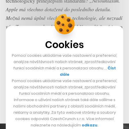
technologicky přinejlepším standardní?
„Nesouhlasím.
Apple má všechno dotažené do posledního detailu.
Možná nemá úplně všechny top technologie, ale nezradí
vás. To se o vozech od Tesly pořád říct nedá,“
má jasno
za volantem zeleného vozu od Mercedesu.
Cookies
Technologie jsou i velké investiční téma posledních
Pomocí cookies ukládáme vaše nastavení a preferencí,
měsíců a také v tomto směru má Žufánek pár postřehů.
analýze návštěvnosti našich stránek, zprostředkování
Bitcoin, hit posledních týdnů
, když jeho cena
funkcí sociálních médií a k personalizaci obsahu …
Číst
dále
vystoupala až nad 73 tisíc dolarů (před rokem byl k
Pomocí cookies ukládáme vaše nastavení a preferencí,
mání za 20 tisíc dolarů), Žufánek poprvé nakoupil
analýze návštěvnosti našich stránek, zprostředkování
před… opravdu mnoha lety.
„Já už ani nevím, kdy to
funkcí sociálních médií a k personalizaci obsahu.
Informace o užívání našich stránek také dále sdílíme s
bylo. Ale kupoval jsem ho, když stál 1 200 dolarů.
našimi obchodními partnery z oblasti sociálních médií,
Upozornil mě na něj tehdy František Fuka,“
vzpomíná.
reklamy a analytiky. Za tyto webové stránky a soubory
cookies odpovídá CzechCrunch s.r.o. Více informací
naleznete na následujícím
odkazu
.