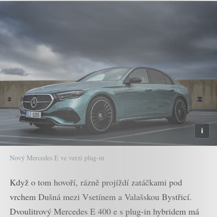
Nový Mercedes E ve verzi plug-in
Když o tom hovoří, rázně projíždí zatáčkami pod
vrchem Dušná mezi Vsetínem a Valašskou Bystřicí.
Dvoulitrový Mercedes E 400 e s plug-in hybridem má