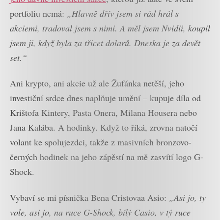
portfoliu nemá:
„Hlavně dřív jsem si rád hrál s
akciemi, tradoval jsem s nimi. A měl jsem Nvidii, koupil
jsem ji, když byla za třicet dolarů. Dneska je za devět
set.“
Ani krypto, ani akcie už ale Žufánka netěší, jeho
investiční srdce dnes naplňuje umění – kupuje díla od
Krištofa Kintery, Pasta Onera, Milana Housera nebo
Jana Kalába. A hodinky. Když to říká, zrovna natočí
volant ke spolujezdci, takže z masivních bronzovo-
černých hodinek na jeho zápěstí na mě zasvítí logo G-
Shock.
Vybaví se mi písnička Bena Cristovaa Asio:
„Asi jo, ty
vole, asi jo, na ruce G-Shock,
bílý Casio, v tý ruce