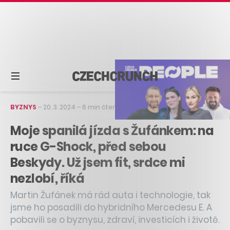
BYZNYS
–
20. 3. 2024
–
6 min čtení
Moje spanilá jízda s Žufánkem: na
ruce G-Shock, před sebou
Beskydy. Už jsem fit, srdce mi
nezlobí, říká
Martin Žufánek má rád auta i technologie, tak
jsme ho posadili do hybridního Mercedesu E. A
pobavili se o byznysu, zdraví, investicích i životě.