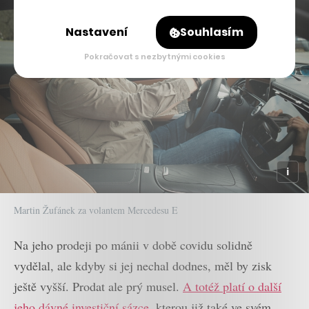
Nastavení
Souhlasím
Pokračovat s nezbytnými cookies
Martin Žufánek za volantem Mercedesu E
Na jeho prodeji po mánii v době covidu solidně
vydělal, ale kdyby si jej nechal dodnes, měl by zisk
ještě vyšší. Prodat ale prý musel.
A totéž platí o další
jeho dávné investiční sázce
, kterou již také ve svém