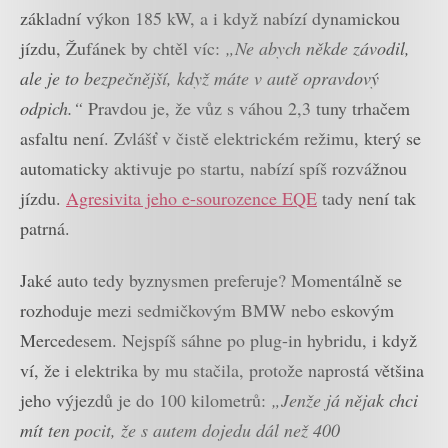
základní výkon 185 kW, a i když nabízí dynamickou
jízdu, Žufánek by chtěl víc:
„Ne abych někde závodil,
ale je to bezpečnější, když máte v autě opravdový
odpich.“
Pravdou je, že vůz s váhou 2,3 tuny trhačem
asfaltu není. Zvlášť v čistě elektrickém režimu, který se
automaticky aktivuje po startu, nabízí spíš rozvážnou
jízdu.
Agresivita jeho e-sourozence EQE
tady není tak
patrná.
Jaké auto tedy byznysmen preferuje? Momentálně se
rozhoduje mezi sedmičkovým BMW nebo eskovým
Mercedesem. Nejspíš sáhne po plug-in hybridu, i když
ví, že i elektrika by mu stačila, protože naprostá většina
jeho výjezdů je do 100 kilometrů:
„Jenže já nějak chci
mít ten pocit, že s autem dojedu dál než 400