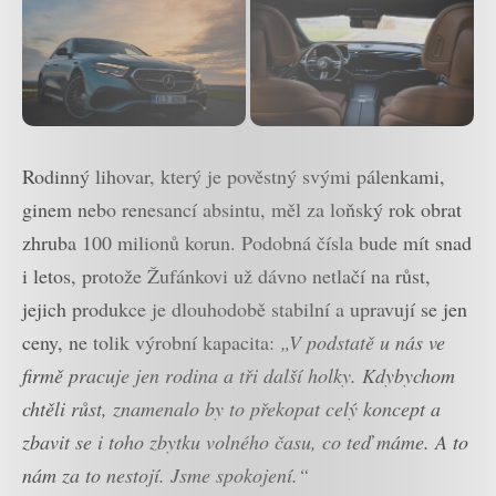
Rodinný lihovar, který je pověstný svými pálenkami,
ginem nebo renesancí absintu, měl za loňský rok obrat
zhruba 100 milionů korun. Podobná čísla bude mít snad
i letos, protože Žufánkovi už dávno netlačí na růst,
jejich produkce je dlouhodobě stabilní a upravují se jen
ceny, ne tolik výrobní kapacita:
„V podstatě u nás ve
firmě pracuje jen rodina a tři další holky. Kdybychom
chtěli růst, znamenalo by to překopat celý koncept a
zbavit se i toho zbytku volného času, co teď máme. A to
nám za to nestojí. Jsme spokojení.“