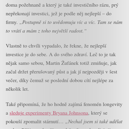
doma požehnaně a který je také investičního rázu, prý
nepřekonají investici, jež je podle něj nejlepší – do
firmy.
„Postupně si to uvědomuju víc a víc. Tam se nám
to vrátí a mám z toho největší radost.“
Vlastně to chvíli vypadalo, že řekne, že nejlepší
investice je do sebe. A do svého zdraví. Leč to je tak
nějak samo sebou, Martin Žufánek totiž zmiňuje, jak
začal držet přerušovaný půst a jak jí nejpozději v šest
večer, díky čemuž se poslední dobou cítí nejlépe za
několik let.
Také připomíná, že ho hodně zajímá fenomén longevity
a
sleduje experimenty Bryana Johnsona
, který se
pokouší zpomalit stárnutí…
„Nechal jsem si také udělat