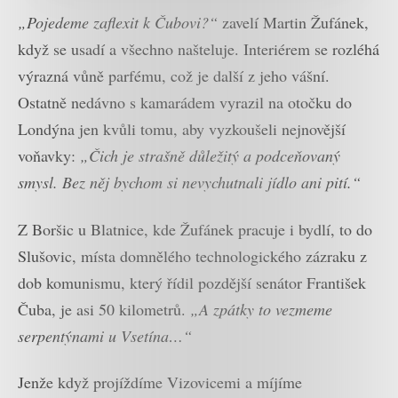
„Pojedeme zaflexit k Čubovi?“
zavelí Martin Žufánek,
když se usadí a všechno našteluje. Interiérem se rozléhá
výrazná vůně parfému, což je další z jeho vášní.
Ostatně nedávno s kamarádem vyrazil na otočku do
Londýna jen kvůli tomu, aby vyzkoušeli nejnovější
voňavky:
„Čich je strašně důležitý a podceňovaný
smysl. Bez něj bychom si nevychutnali jídlo ani pití.“
Z Boršic u Blatnice, kde Žufánek pracuje i bydlí, to do
Slušovic, místa domnělého technologického zázraku z
dob komunismu, který řídil pozdější senátor František
Čuba, je asi 50 kilometrů.
„A zpátky to vezmeme
serpentýnami u Vsetína…“
Jenže když projíždíme Vizovicemi a míjíme