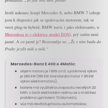
Jestli nakonec koupí Mercedes S, nebo BMW 7 (oboje
jsou k dispozici jak se spalovacím motorem, tak ve
verzi plug-in hybrid, BMW navíc i jako elektroauto, u
Mercedesu je v elektrice model EQS
), prý zatím není
jasné. A co jasné je? Rozesměje se:
„Že s ním budu do
Prahy jezdit míň a míň.“
Mercedes-Benz E 400 e 4Matic:
objem motoru je 1 999 cm
3
, systémový výkon
je 280 kW (185 kW standardní motor + 95 kW
výkon elektromotoru),
baterie má využitelnou kapacitu necelých 20
kWh, v čistě elektrickém režimu se s ní dá bez
problémů ujet kolem 70 kilometrů,
vůz má devítistupňovou automatickou