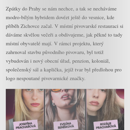
Zpátky do Prahy se nám nechce, a tak se necháváme
modro-bílým hybridem dovézt ještě do vesnice, kde
příběh Zichovce začal. V místní pivovarské restauraci si
dáváme skvělou večeři a obdivujeme, jak pěkné to tady
místní obyvatelé mají. V rámci projektu, který
zahrnoval stavbu původního pivovaru, byl totiž
vybudován i nový obecní úřad, penzion, koloniál,
společenský sál a kaplička, jejíž tvar byl předlohou pro
logo nespoutané pivovarnické značky.