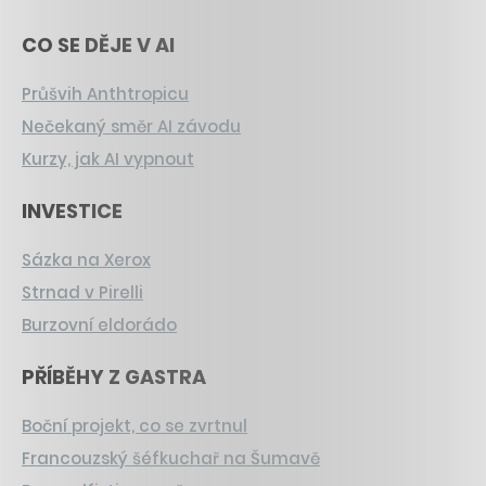
CO SE DĚJE V AI
Průšvih Anthtropicu
Nečekaný směr AI závodu
Kurzy, jak AI vypnout
INVESTICE
Sázka na Xerox
Strnad v Pirelli
Burzovní eldorádo
PŘÍBĚHY Z GASTRA
Boční projekt, co se zvrtnul
Francouzský šéfkuchař na Šumavě