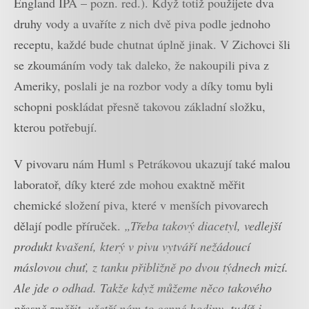
England IPA – pozn. red.). Když totiž použijete dva
druhy vody a uvaříte z nich dvě piva podle jednoho
receptu, každé bude chutnat úplně jinak. V Zichovci šli
se zkoumáním vody tak daleko, že nakoupili piva z
Ameriky, poslali je na rozbor vody a díky tomu byli
schopni poskládat přesně takovou základní složku,
kterou potřebují.
V pivovaru nám Huml s Petrákovou ukazují také malou
laboratoř, díky které zde mohou exaktně měřit
chemické složení piva, které v menších pivovarech
dělají podle příruček.
„Třeba takový diacetyl, vedlejší
produkt kvašení, který v pivu vytváří nežádoucí
máslovou chuť, z tanku přibližně po dvou týdnech mizí.
Ale jde o odhad. Takže když můžeme něco takového
přesně změřit, ušetří nám to cenné hodiny, tudíž i