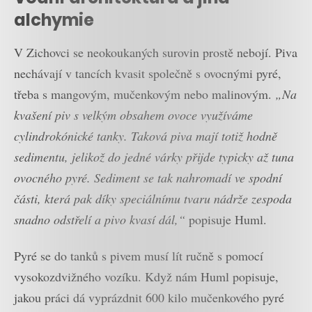
alchymie
V Zichovci se neokoukaných surovin prostě nebojí. Piva
nechávají v tancích kvasit společně s ovocnými pyré,
třeba s mangovým, mučenkovým nebo malinovým.
„Na
kvašení piv s velkým obsahem ovoce využíváme
cylindrokónické tanky. Taková piva mají totiž hodně
sedimentu, jelikož do jedné várky přijde typicky až tuna
ovocného pyré. Sediment se tak nahromadí ve spodní
části, která pak díky speciálnímu tvaru nádrže zespoda
snadno odstřelí a pivo kvasí dál,“
popisuje Huml.
Pyré se do tanků s pivem musí lít ručně s pomocí
vysokozdvižného vozíku. Když nám Huml popisuje,
jakou práci dá vyprázdnit 600 kilo mučenkového pyré