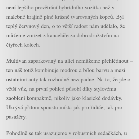
není lepšího provětrání hybridního vozítka než v
malebné krajině plné krásně tvarovaných kopců. Byl
teplý červnový den, o to větší radost nám udělalo, že
můžeme zmizet z kanceláře za dobrodružstvím na
čtyřech kolech.
Multivan zaparkovaný na ulici nemůžeme přehlédnout –
ten náš totiž kombinuje modrou a bílou barvu a mezi
ostatními auty tak rozhodně nezapadne. Na to, že jde o
větší vůz, na první pohled působí díky stylovému
zaoblení kompaktně, nikoliv jako klasické dodávky.
Ukrývá přitom spoustu místa jak pro řidiče, tak pro
pasažéry.
Pohodlně se tak usazujeme v robustních sedačkách, u