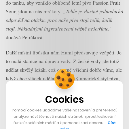
do tanku, aby vzniklo oblíbené letní pivo Passion Fruit
Sour, jdou na nás mrákoty.
„Tohle je vlastně jednoduchá
odpověď na otázku, proč naše piva stojí tolik, kolik
stojí. Nákladnými ingrediencemi vážně nešetříme,“
dodává Petráková.
Další místní libůstku nám Huml představuje vzápětí. Je
to malá stanice na úpravu vody. Z české vody jde totiž
udělat skvělý ležák, což ostatně všichni dobře víme, ale
když chce sládek udělat autentický americký styl piva,
musí mu mineralitu vody přizpůsobit.
„Stanete se
architektem vody pro každý styl. Tmavý slad je
Cookies
například hodně kyselý, takže potřebujete spíše
Pomocí cookies ukládáme vaše nastavení a preferencí,
zásaditou vodu,“
přibližuje nám kouzlení s chemií
analýze návštěvnosti našich stránek, zprostředkování
Huml.
funkcí sociálních médií a k personalizaci obsahu …
Číst