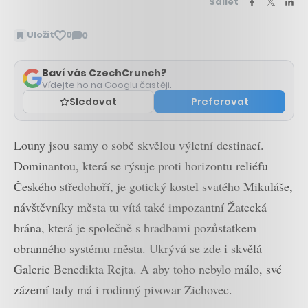
Sdílet
Uložit
0
0
Zobrazit
komentáře
Baví vás CzechCrunch?
Vídejte ho na Googlu častěji.
Sledovat
Preferovat
Louny jsou samy o sobě skvělou výletní destinací.
Dominantou, která se rýsuje proti horizontu reliéfu
Českého středohoří, je gotický kostel svatého Mikuláše,
návštěvníky města tu vítá také impozantní Žatecká
brána, která je společně s hradbami pozůstatkem
obranného systému města. Ukrývá se zde i skvělá
Galerie Benedikta Rejta. A aby toho nebylo málo, své
zázemí tady má i rodinný pivovar Zichovec.