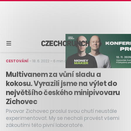
CESTOVÁNÍ
–
18. 6. 2022
–
6 min čtení
Multivanem za vůní sladu a
kokosu. Vyrazili jsme na výlet do
největšího českého minipivovaru
Zichovec
Pivovar Zichovec proslul svou chutí neustále
experimentovat. My se nechali provést všemi
zákoutími této pivní laboratoře.