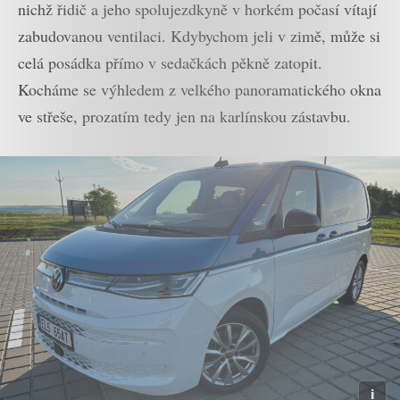
nichž řidič a jeho spolujezdkyně v horkém počasí vítají
zabudovanou ventilaci. Kdybychom jeli v zimě, může si
celá posádka přímo v sedačkách pěkně zatopit.
Kocháme se výhledem z velkého panoramatického okna
ve střeše, prozatím tedy jen na karlínskou zástavbu.