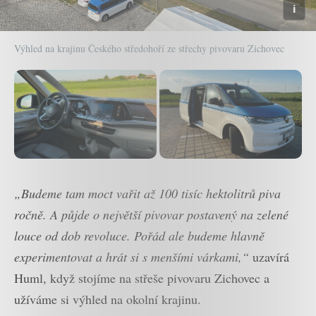
Výhled na krajinu Českého středohoří ze střechy pivovaru Zichovec
„Budeme tam moct vařit až 100 tisíc hektolitrů piva
ročně. A půjde o největší pivovar postavený na zelené
louce od dob revoluce. Pořád ale budeme hlavně
experimentovat a hrát si s menšími várkami,“
uzavírá
Huml, když stojíme na střeše pivovaru Zichovec a
užíváme si výhled na okolní krajinu.