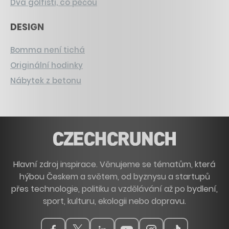
Dva golfisti, co pečou
DESIGN
Bomma není tichá
Originální hodinky
Nábytek z betonu
Hlavní zdroj inspirace. Věnujeme se tématům, která
hýbou Českem a světem, od byznysu a startupů
přes technologie, politiku a vzdělávání až po bydlení,
sport, kulturu, ekologii nebo dopravu.