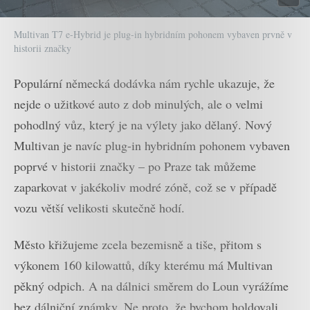
Multivan T7 e-Hybrid je plug-in hybridním pohonem vybaven prvně v
historii značky
Populární německá dodávka nám rychle ukazuje, že
nejde o užitkové auto z dob minulých, ale o velmi
pohodlný vůz, který je na výlety jako dělaný. Nový
Multivan je navíc plug-in hybridním pohonem vybaven
poprvé v historii značky – po Praze tak můžeme
zaparkovat v jakékoliv modré zóně, což se v případě
vozu větší velikosti skutečně hodí.
Město křižujeme zcela bezemisně a tiše, přitom s
výkonem 160 kilowattů, díky kterému má Multivan
pěkný odpich. A na dálnici směrem do Loun vyrážíme
bez dálniční známky. Ne proto, že bychom holdovali