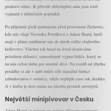
pirátství silnic. K přírodě ohleduplná auta jsou totiž
vyjmutá z dálničních poplatků.
Po příjemné jízdě parkujeme před pivovarem Zichovec,
kde nás vítají Veronika Petráková a Adam Huml, kteří
mají v plánu zatáhnout nás do útrob svého sladového
království. Všichni tak hned na úvod dostáváme
prázdnou sklenici, samozřejmě vyjma řidiče, který se
na nás celou dobu jen smutně dívá. Na rozdíl od zbytku
posádky si ale v autě může užít masážní funkci
zabudovanou v sedačce, takže nepřijde zase tak zkrátka.
A v kufru je dost místa na zásobu pivních suvenýrů.
Největší minipivovar v Česku
Adam Huml se minuty po našem příjezdu projevuje