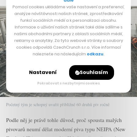
dále
Pomocí cookies ukládáme vaše nastavení a preferencí,
analýze návštěvnosti našich stránek, zprostředkování
funkcí sociálních médií a k personalizaci obsahu.
Informace o užívání našich stránek také dále sdílíme s
našimi obchodními partnery z oblasti sociálních médií,
reklamy a analytiky. Za tyto webové stránky a soubory
cookies odpovídá CzechCrunch s.r.o. Více informací
naleznete na následujícím
odkazu
.
Nastavení
Souhlasím
Pokračovat s nezbytnými cookies
Početný tým je schopný uvařit přibližně 60 druhů piv ročně
Podle něj je právě tohle důvod, proč spousta malých
pivovarů neumí dělat moderní piva typu NEIPA (New