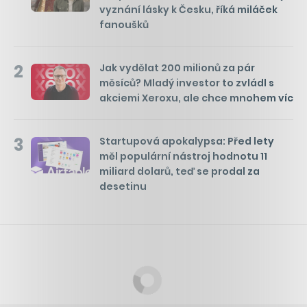
vyznání lásky k Česku, říká miláček
fanoušků
2
Jak vydělat 200 milionů za pár
měsíců? Mladý investor to zvládl s
akciemi Xeroxu, ale chce mnohem víc
3
Startupová apokalypsa: Před lety
měl populární nástroj hodnotu 11
miliard dolarů, teď se prodal za
desetinu