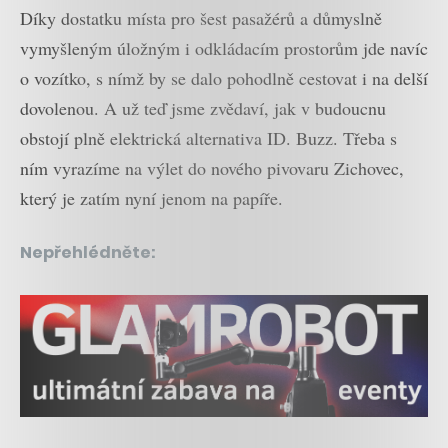
Díky dostatku místa pro šest pasažérů a důmyslně
vymyšleným úložným i odkládacím prostorům jde navíc
o vozítko, s nímž by se dalo pohodlně cestovat i na delší
dovolenou. A už teď jsme zvědaví, jak v budoucnu
obstojí plně elektrická alternativa ID. Buzz. Třeba s
ním vyrazíme na výlet do nového pivovaru Zichovec,
který je zatím nyní jenom na papíře.
Nepřehlédněte: