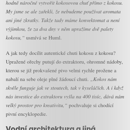
hodně náročné vytvořit kokosovou chuť přímo z kokosu.
My jsme se ale zařekli, že nebudeme používat aromata
ani jiné zkratky. Takže tady máme konvektomat a není
výjimkou, že za dva dny v něm upražíme dvě palety
kokosu,“
usmívá se Huml.
A jak tedy docílit autentické chuti kokosu z kokosu?
Upražené ořechy putují do extraktoru, ohromné nádoby,
kterou se již prokvašené pivo velmi rychle prožene a
nabalí na sebe oleje plné žádoucí chuti.
„Kokos nám
skvěle funguje jak ve stoutech, tak v kyseláčích. A i když
nás investice do extraktoru vyšla na 400 tisíc, dává nám
velký prostor pro kreativitu,“
pochvaluje si chodící
pivní encyklopedie.
Vodní architektura a jiná