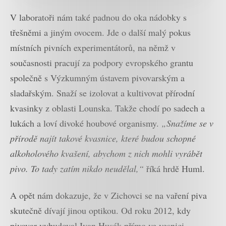
V laboratoři nám také padnou do oka nádobky s
třešněmi a jiným ovocem. Jde o další malý pokus
místních pivních experimentátorů, na němž v
současnosti pracují za podpory evropského grantu
společně s Výzkumným ústavem pivovarským a
sladařským. Snaží se izolovat a kultivovat přírodní
kvasinky z oblasti Lounska. Takže chodí po sadech a
lukách a loví divoké houbové organismy.
„Snažíme se v
přírodě najít takové kvasnice, které budou schopné
alkoholového kvašení, abychom z nich mohli vyrábět
pivo. To tady zatím nikdo neudělal,“
říká hrdě Huml.
A opět nám dokazuje, že v Zichovci se na vaření piva
skutečně dívají jinou optikou. Od roku 2012, kdy
pivovar vybudoval Ivan Husák přímo ve vesnici