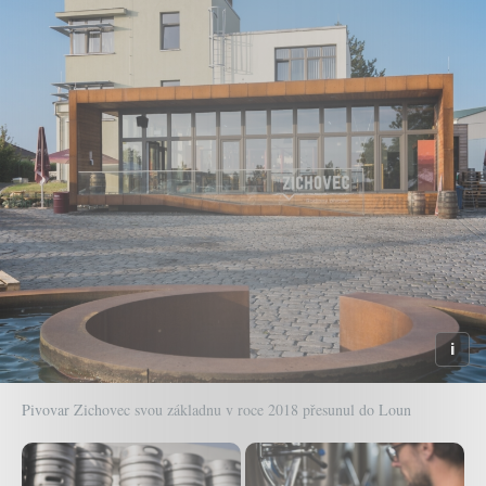
Pivovar Zichovec svou základnu v roce 2018 přesunul do Loun