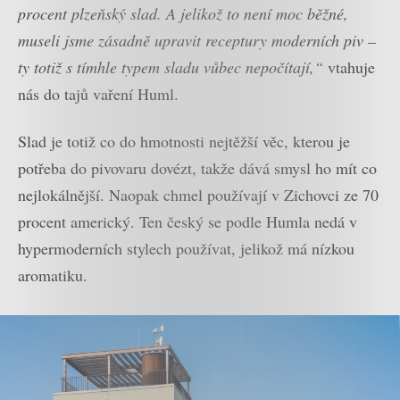
procent plzeňský slad. A jelikož to není moc běžné,
museli jsme zásadně upravit receptury moderních piv –
ty totiž s tímhle typem sladu vůbec nepočítají,“
vtahuje
nás do tajů vaření Huml.
Slad je totiž co do hmotnosti nejtěžší věc, kterou je
potřeba do pivovaru dovézt, takže dává smysl ho mít co
nejlokálnější. Naopak chmel používají v Zichovci ze 70
procent americký. Ten český se podle Humla nedá v
hypermoderních stylech používat, jelikož má nízkou
aromatiku.