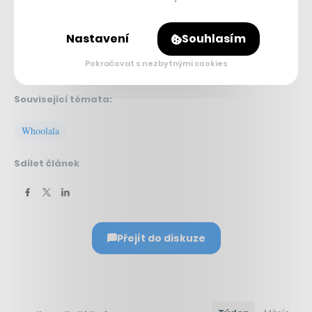
Nastavení
Souhlasím
Pokračovat s nezbytnými cookies
Související témata:
Whoolala
Sdílet článek
Přejít do diskuze