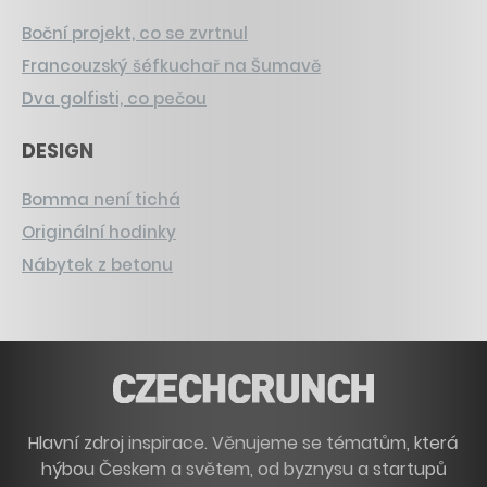
Boční projekt, co se zvrtnul
Francouzský šéfkuchař na Šumavě
Dva golfisti, co pečou
DESIGN
Bomma není tichá
Originální hodinky
Nábytek z betonu
Hlavní zdroj inspirace. Věnujeme se tématům, která
hýbou Českem a světem, od byznysu a startupů