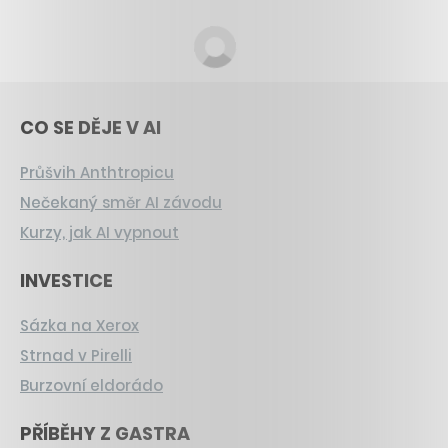
CO SE DĚJE V AI
Průšvih Anthtropicu
Nečekaný směr AI závodu
Kurzy, jak AI vypnout
INVESTICE
Sázka na Xerox
Strnad v Pirelli
Burzovní eldorádo
PŘÍBĚHY Z GASTRA