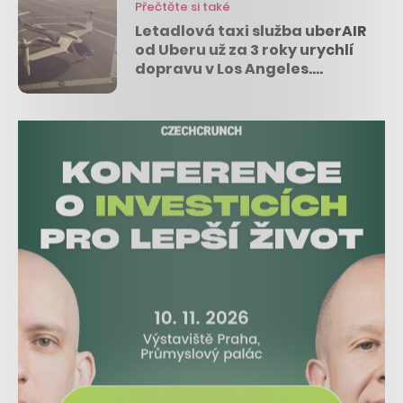
Přečtěte si také
Letadlová taxi služba uberAIR
od Uberu už za 3 roky urychlí
dopravu v Los Angeles.
Pomůže i NASA