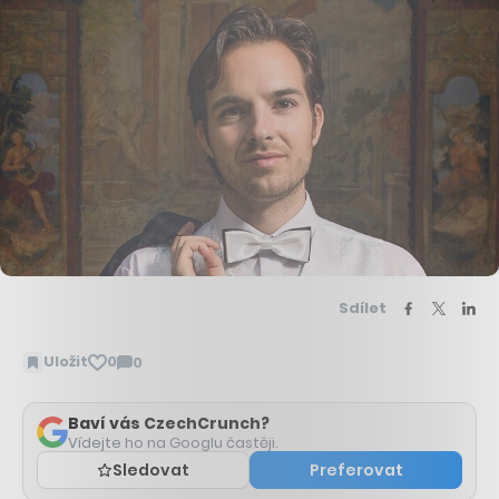
Sdílet
Uložit
0
0
Zobrazit
komentáře
Baví vás CzechCrunch?
Vídejte ho na Googlu častěji.
Sledovat
Preferovat