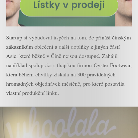
Startup si vybudoval úspěch na tom, že přináší čínským
zákazníkům oblečení a další doplňky z jiných částí
Asie, které běžně v Číně nejsou dostupné. Zahájil
například spolupráci s thajskou firmou Oyster Footwear,
která během chvilky získala na 300 pravidelných
hromadných objednávek měsíčně, pro které postavila
vlastní produkční linku.