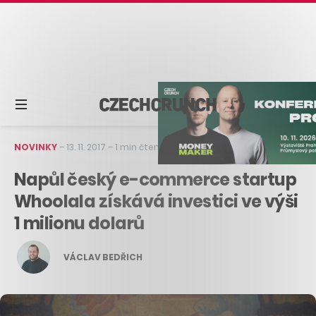
NOVINKY
–
13. 11. 2017
–
1 min čtení
Napůl český e-commerce startup
Whoolala získává investici ve výši
1 milionu dolarů
VÁCLAV BEDŘICH