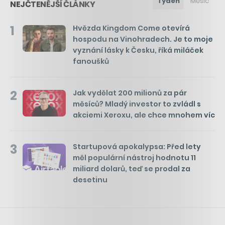
Týden
Měsíc
NEJČTENĚJŠÍ ČLÁNKY
1
Hvězda Kingdom Come otevírá
hospodu na Vinohradech. Je to moje
vyznání lásky k Česku, říká miláček
fanoušků
2
Jak vydělat 200 milionů za pár
měsíců? Mladý investor to zvládl s
akciemi Xeroxu, ale chce mnohem víc
3
Startupová apokalypsa: Před lety
měl populární nástroj hodnotu 11
miliard dolarů, teď se prodal za
desetinu