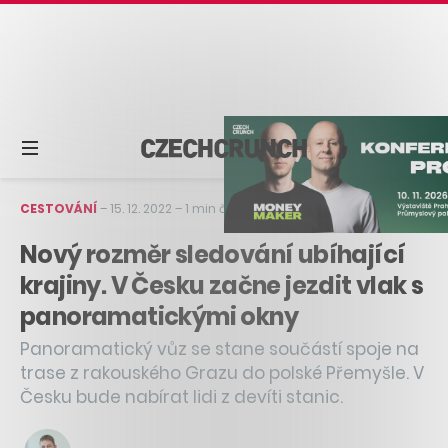
CESTOVÁNÍ
–
15. 12. 2022
–
1 min čtení
Nový rozměr sledování ubíhající
krajiny. V Česku začne jezdit vlak s
panoramatickými okny
Panoramatický vůz se stane součástí spoje na
trase z rakouského Grazu do polské Přemyšle. V
Česku bude nabírat lidi z devíti stanic.