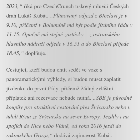
2023,“
říká pro CzechCrunch tiskový mluvčí Českých
drah Lukáš Kubát.
„Plánovaný odjezd z Břeclavi je v
9.10, přičemž v Bohumíně má být podle jízdního řádu v
11.15. Opačně má stejné zastávky – z ostravského
hlavního nádraží odjede v 16.51 a do Břeclavi přijede
18.45,“
doplňuje.
Cestující, kteří budou chtít sedět ve voze s
panoramatickými výhledy, si budou muset zaplatit
jízdenku do první třídy, přičemž žádný zvláštní
příplatek ani rezervace nebude nutná.
„SBB je původně
koupily pro atraktivní cestování přes Švýcarsko nebo v
údolí Rýna ze Švýcarska na sever Evropy. Jezdily i na
spojích do Nice nebo Vídně, od roku 2016 jezdí do
rakouského Grazu,“
dodává zajímavost Kubát.