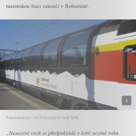
tuzemskou štaci zakončí v Bohumíně.
Panoramatický vůz švýcarských drah SBB
„Nasazení vozů se předpokládá v letní sezóně roku