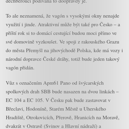
dechberoucí podívaná to doopravdy je.
To ale neznamená, že vagón s vysokými okny nenajde
využití i jinde. Atraktivní může být také pro Česko – a
příští rok si to domácí cestující budou moci přímo ve
své domovině vyzkoušet. Ve spoji z rakouského Grazu
do města Přemyšl na jihovýchodě Polska, kde má vozy i
národní dopravce České dráhy, totiž bude jeden takový
vagón přidán.
Vůz s označením Apm61 Pano od švýcarských
spolkových drah SBB bude nasazen na dvou linkách –
EC 104 a EC 105. V Česku pak bude zastavovat v
Břeclavi, Hodoníně, Starém Městě u Uherského
Hradiště, Otrokovicích, Přerově, Hranicích na Moravě,
dvakrát v Ostravě (Svinov a Hlavní nádraží) a