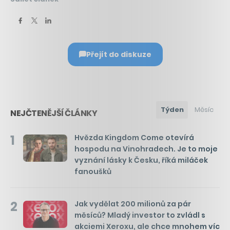
Přejít do diskuze
Týden
Měsíc
NEJČTENĚJŠÍ ČLÁNKY
1
Hvězda Kingdom Come otevírá
hospodu na Vinohradech. Je to moje
vyznání lásky k Česku, říká miláček
fanoušků
2
Jak vydělat 200 milionů za pár
měsíců? Mladý investor to zvládl s
akciemi Xeroxu, ale chce mnohem víc