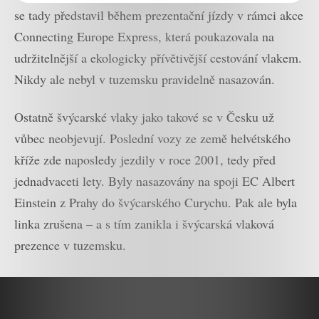
se tady představil během prezentační jízdy v rámci akce
Connecting Europe Express, která poukazovala na
udržitelnější a ekologicky přívětivější cestování vlakem.
Nikdy ale nebyl v tuzemsku pravidelně nasazován.
Ostatně švýcarské vlaky jako takové se v Česku už
vůbec neobjevují. Poslední vozy ze země helvétského
kříže zde naposledy jezdily v roce 2001, tedy před
jednadvaceti lety. Byly nasazovány na spoji EC Albert
Einstein z Prahy do švýcarského Curychu. Pak ale byla
linka zrušena – a s tím zanikla i švýcarská vlaková
prezence v tuzemsku.