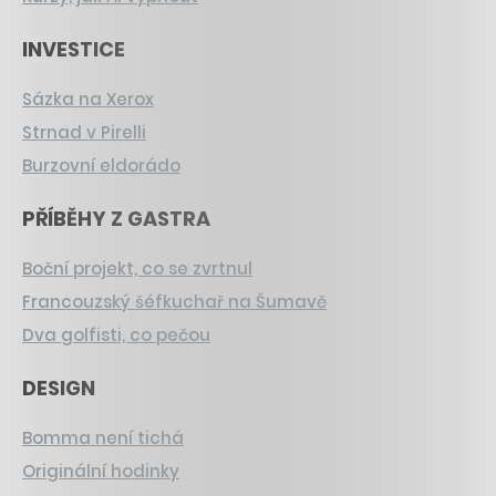
INVESTICE
Sázka na Xerox
Strnad v Pirelli
Burzovní eldorádo
PŘÍBĚHY Z GASTRA
Boční projekt, co se zvrtnul
Francouzský šéfkuchař na Šumavě
Dva golfisti, co pečou
DESIGN
Bomma není tichá
Originální hodinky