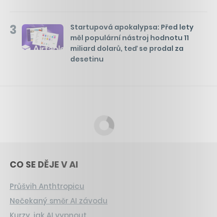
3
Startupová apokalypsa: Před lety
měl populární nástroj hodnotu 11
miliard dolarů, teď se prodal za
desetinu
CO SE DĚJE V AI
Průšvih Anthtropicu
Nečekaný směr AI závodu
Kurzy, jak AI vypnout