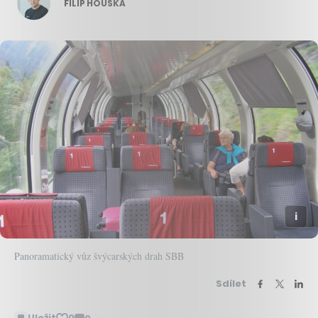
FILIP HOUSKA
Panoramatický vůz švýcarských drah SBB
Sdílet
Uložit
0