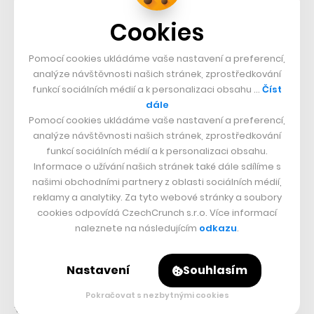
Cookies
Pomocí cookies ukládáme vaše nastavení a preferencí,
analýze návštěvnosti našich stránek, zprostředkování
funkcí sociálních médií a k personalizaci obsahu …
Číst
dále
Pomocí cookies ukládáme vaše nastavení a preferencí,
analýze návštěvnosti našich stránek, zprostředkování
funkcí sociálních médií a k personalizaci obsahu.
Informace o užívání našich stránek také dále sdílíme s
našimi obchodními partnery z oblasti sociálních médií,
reklamy a analytiky. Za tyto webové stránky a soubory
cookies odpovídá CzechCrunch s.r.o. Více informací
naleznete na následujícím
odkazu
.
Nastavení
Souhlasím
V létě to ovšem nebude poprvé, co se panoramatický
Pokračovat s nezbytnými cookies
vůz z nabídky švýcarských drah v Česku objeví. Loni