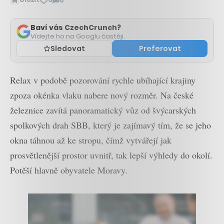
0
Zobrazit
komentáře
Baví vás CzechCrunch?
Vídejte ho na Googlu častěji.
Sledovat
Preferovat
Relax v podobě pozorování rychle ubíhající krajiny
zpoza okénka vlaku nabere nový rozměr. Na české
železnice zavítá panoramatický vůz od švýcarských
spolkových drah SBB, který je zajímavý tím, že se jeho
okna táhnou až ke stropu, čímž vytvářejí jak
prosvětlenější prostor uvnitř, tak lepší výhledy do okolí.
Potěší hlavně obyvatele Moravy.