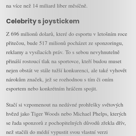
na více než 14 miliard liber měsíčně.
Celebrity s joystickem
Z 696 milionů dolarů, které do esportu v letošním roce
přitečou, bude 517 milionů pocházet ze sponzoringu,
reklamy a vysílacích práv. To s sebou nevyhnutelně
přináší rostoucí tlak na sportovce, kteří budou muset
nejen obstát ve stále tužší konkurenci, ale také vyhovět
nárokům značek, jež se rozhodnou s tím či oním
esportem nebo konkrétním hráčem spojit.
Stačí si vzpomenout na nedávné prohřešky světových
hvězd jako Tiger Woods nebo Michael Phelps, kterých
se řada sponzorů z pochopitelných důvodů zřekla dřív,
než stačili do médií vypustit svou vlastní verzi