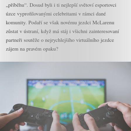
„příběhu“. Dosud byli i ti nejlepší světoví esportovci
úzce vyprofilovanými celebritami v rámci dané
komunity. Podaří se však novému jezdci McLarenu
zůstat v ústraní, když má stáj i všichni zainteresovaní
partneři soutěže o nejrychlejšího virtuálního jezdce
zájem na pravém opaku?