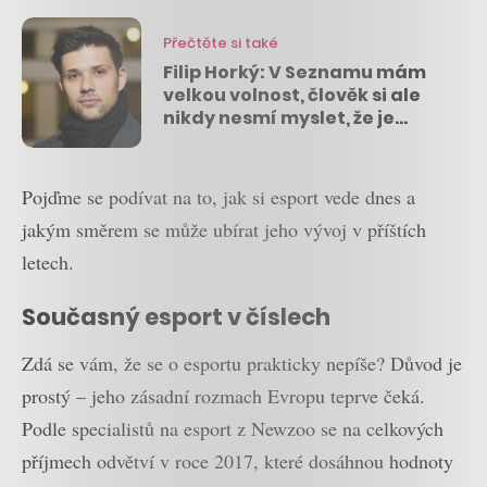
Přečtěte si také
Filip Horký: V Seznamu mám
velkou volnost, člověk si ale
nikdy nesmí myslet, že je
dobrý
Pojďme se podívat na to, jak si esport vede dnes a
jakým směrem se může ubírat jeho vývoj v příštích
letech.
Současný esport v číslech
Zdá se vám, že se o esportu prakticky nepíše? Důvod je
prostý – jeho zásadní rozmach Evropu teprve čeká.
Podle specialistů na esport z Newzoo se na celkových
příjmech odvětví v roce 2017, které dosáhnou hodnoty