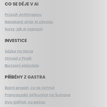
CO SE DĚJE V AI
Průšvih Anthtropicu
Nečekaný směr AI závodu
Kurzy, jak AI vypnout
INVESTICE
Sázka na Xerox
Strnad v Pirelli
Burzovní eldorádo
PŘÍBĚHY Z GASTRA
Boční projekt, co se zvrtnul
Francouzský šéfkuchař na Šumavě
Dva golfisti, co pečou