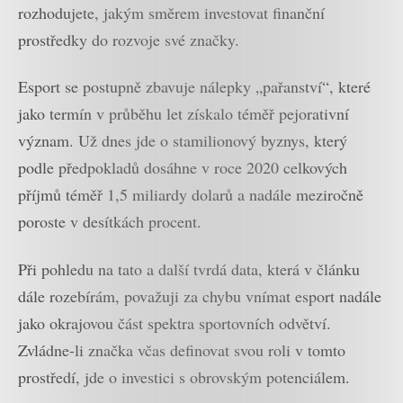
rozhodujete, jakým směrem investovat finanční
prostředky do rozvoje své značky.
Esport se postupně zbavuje nálepky „pařanství“, které
jako termín v průběhu let získalo téměř pejorativní
význam. Už dnes jde o stamilionový byznys, který
podle předpokladů dosáhne v roce 2020 celkových
příjmů téměř 1,5 miliardy dolarů a nadále meziročně
poroste v desítkách procent.
Při pohledu na tato a další tvrdá data, která v článku
dále rozebírám, považuji za chybu vnímat esport nadále
jako okrajovou část spektra sportovních odvětví.
Zvládne-li značka včas definovat svou roli v tomto
prostředí, jde o investici s obrovským potenciálem.