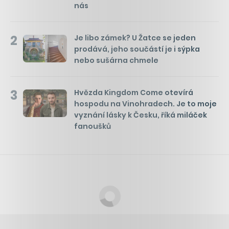
nás
2
Je libo zámek? U Žatce se jeden
prodává, jeho součástí je i sýpka
nebo sušárna chmele
3
Hvězda Kingdom Come otevírá
hospodu na Vinohradech. Je to moje
vyznání lásky k Česku, říká miláček
fanoušků