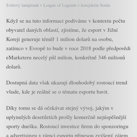
Světový šampionát v League of Legends v korejském Soulu
Když se na tuto informaci podíváme v kontextu počtu
obyvatel daných oblastí, zjistíme, že esport v Jižní
Koreji generuje téměř 1 milion dolarů na osobu,
zatímco v Evropě to bude v roce 2018 podle předpovědi
eMarketeru necelý půl milion, konkrétně 346 milionů
dolarů.
Dostupná data však ukazují dlouhodobý rostoucí trend
všude, kde je reálné se o tématu esportu bavit.
Díky tomu se dá očekávat stejný vývoj, jakým v
uplynulých desetiletích prošly komerčně nejúspěšnější
sporty dneška. Rostoucí investice firem do sponzoringu
a advertisingu v rámci esportu přinesou zvýšený zájem