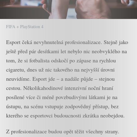
FIFA + PlayStation 4
Esport čeká nevyhnutelná profesionalizace. Stejně jako
ještě před pár desítkami let nebylo nic neobvyklého na
tom, že si fotbalista odskočí po zápase na rychlou
cigaretu, dnes už nic takového na nejvyšší úrovni
neuvidíme. Esport jde – a nadále půjde – stejnou
cestou. Několikahodinové intenzivní noční hraní
posílené více či méně povzbudivými látkami je na
ústupu, na scénu vstupuje zodpovědný přístup, bez
kterého se esportovci budoucnosti zkrátka neobejdou.
Z profesionalizace budou opět těžit všechny strany.