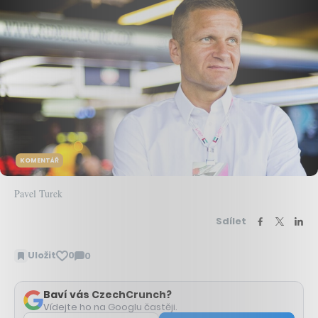
KOMENTÁŘ
Pavel Turek
Sdílet
Uložit
0
0
Zobrazit
komentáře
Baví vás CzechCrunch?
Vídejte ho na Googlu častěji.