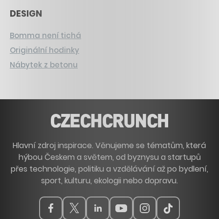
DESIGN
Bomma není tichá
Originální hodinky
Nábytek z betonu
Hlavní zdroj inspirace. Věnujeme se tématům, která
hýbou Českem a světem, od byznysu a startupů
přes technologie, politiku a vzdělávání až po bydlení,
sport, kulturu, ekologii nebo dopravu.