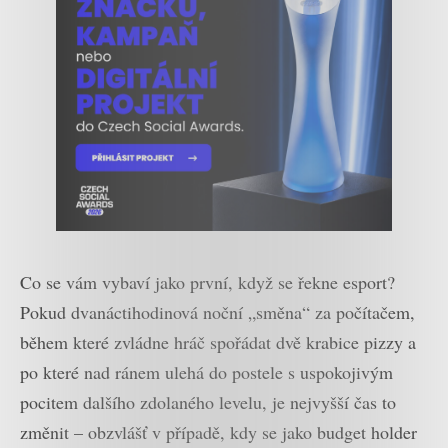
Co se vám vybaví jako první, když se řekne esport?
Pokud dvanáctihodinová noční „směna“ za počítačem,
během které zvládne hráč spořádat dvě krabice pizzy a
po které nad ránem ulehá do postele s uspokojivým
pocitem dalšího zdolaného levelu, je nejvyšší čas to
změnit – obzvlášť v případě, kdy se jako budget holder