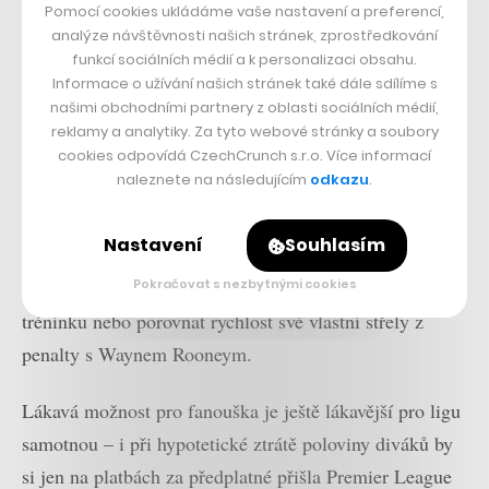
Pomocí cookies ukládáme vaše nastavení a preferencí,
Premier League se rozhodne místo prodeje vysílacích
analýze návštěvnosti našich stránek, zprostředkování
práv spustit vlastní platformu na principu měsíční
funkcí sociálních médií a k personalizaci obsahu.
Informace o užívání našich stránek také dále sdílíme s
platby, tak jak to známe ze Spotify nebo Netflixu. Cenu
našimi obchodními partnery z oblasti sociálních médií,
nastaví na přijatelných 5,99 libry měsíčně za jednoho
reklamy a analytiky. Za tyto webové stránky a soubory
uživatele a mimo živého sledování všech utkání nabídne
cookies odpovídá CzechCrunch s.r.o. Více informací
naleznete na následujícím
odkazu
.
tzv. in-app purchases, které prakticky smažou bariéru
mezi divákem a hráči, potažmo realizačním týmem
Nastavení
Souhlasím
klubu. Divák může získat virtuální přístup do zákulisí
svého oblíbeného týmu, „zúčastnit“ se předzápasového
Pokračovat s nezbytnými cookies
tréninku nebo porovnat rychlost své vlastní střely z
penalty s Waynem Rooneym.
Lákavá možnost pro fanouška je ještě lákavější pro ligu
samotnou – i při hypotetické ztrátě poloviny diváků by
si jen na platbách za předplatné přišla Premier League