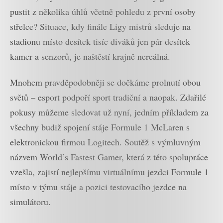
pustit z několika úhlů včetně pohledu z první osoby
střelce? Situace, kdy finále Ligy mistrů sleduje na
stadionu místo desítek tisíc diváků jen pár desítek
kamer a senzorů, je naštěstí krajně nereálná.
Mnohem pravděpodobněji se dočkáme prolnutí obou
světů – esport podpoří sport tradiční a naopak. Zdařilé
pokusy můžeme sledovat už nyní, jedním příkladem za
všechny budiž spojení stáje Formule 1 McLaren s
elektronickou firmou Logitech. Soutěž s výmluvným
názvem World’s Fastest Gamer, která z této spolupráce
vzešla, zajistí nejlepšímu virtuálnímu jezdci Formule 1
místo v týmu stáje a pozici testovacího jezdce na
simulátoru.