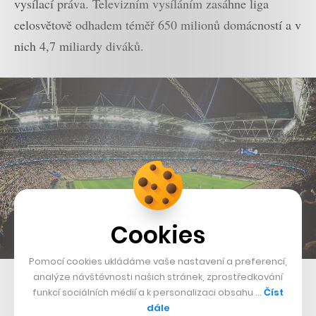
vysílací práva. Televizním vysíláním zasáhne liga
celosvětově odhadem téměř 650 milionů domácností a v
nich 4,7 miliardy diváků.
Cookies
Pomocí cookies ukládáme vaše nastavení a preferencí,
Anglické Wembley
analýze návštěvnosti našich stránek, zprostředkování
funkcí sociálních médií a k personalizaci obsahu …
Číst
dále
Nyní si představme situaci, která není vůbec nereálná –