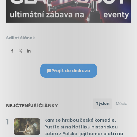
Sdílet článek
Přejít do diskuze
Týden
Měsíc
NEJČTENĚJŠÍ ČLÁNKY
1
Kam se hrabou české komedie.
Pusťte si na Netflixu historickou
satiru z Polska, její humor platí i na