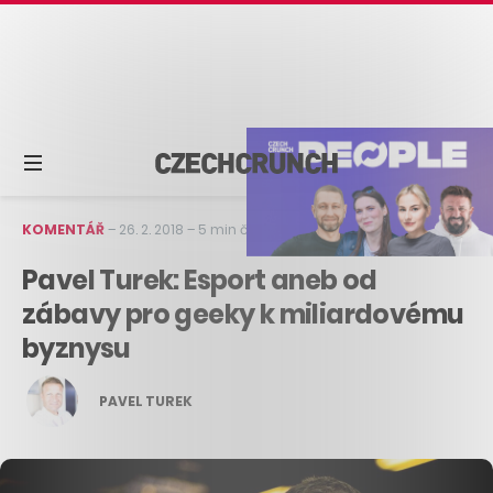
KOMENTÁŘ
–
26. 2. 2018
–
5 min čtení
Pavel Turek: Esport aneb od
zábavy pro geeky k miliardovému
byznysu
PAVEL TUREK