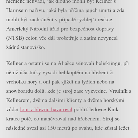
nicméně neuvádí, jak dlouho mohli být Kellner s
Harmsem naživu, jaká byla příčina jejich úmrtí a zda
mohli být zachráněni v případě rychlejší reakce.
Americký Národní úřad pro bezpečnost dopravy
(NTSB) celou věc dál prošetřuje a zatím nevynesl
žádné stanovisko.
Kellner a ostatní se na Aljašce věnovali heliskiingu, při
němž účastníky vysadí helikoptéra na hřebeni či
vrcholku hory a oni pak sjíždí na lyžích nebo na
snowboardu dolů, kde je stroj zase vyzvedne. Vrtulník s
Kellnerem, dvěma dalšími klienty a dvěma horskými
vůdci
loni v březnu havaroval
poblíž ledovce Knik
krátce poté, co manévroval nad hřebenem. Stroj se
následně svezl asi 150 metrů po svahu, kde zůstal ležet.