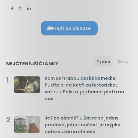
Přejít do diskuze
Týden
Měsíc
NEJČTENĚJŠÍ ČLÁNKY
1
Kam se hrabou české komedie.
Pusťte si na Netflixu historickou
satiru z Polska, její humor platí i na
nás
2
Je libo zámek? U Žatce se jeden
prodává, jeho součástí je i sýpka
nebo sušárna chmele