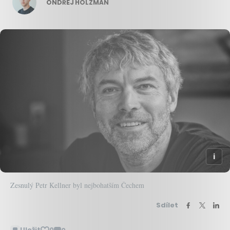
ONDŘEJ HOLZMAN
Zesnulý Petr Kellner byl nejbohatším Čechem
Sdílet
Uložit
0