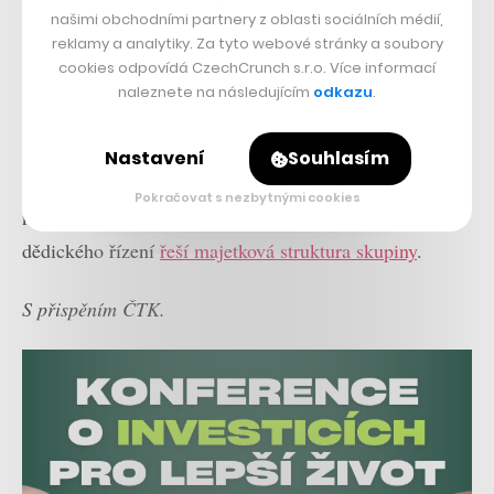
Horváthovu žalobu se však podle sdělení snaží vyřídit
našimi obchodními partnery z oblasti sociálních médií,
reklamy a analytiky. Za tyto webové stránky a soubory
mimosoudním vyrovnáním, jehož detaily nechtěla
cookies odpovídá CzechCrunch s.r.o. Více informací
komentovat. Probíhající soudní vyšetřování nechtěl
naleznete na následujícím
odkazu
.
komentovat ani mluvčí PPF, která
má za sebou po
skonu svého zakladatele první rok
. Již loni její stávající
Nastavení
Souhlasím
šéf
Ladislav Bartoníček
říkal, že bude PPF dál
Pokračovat s nezbytnými cookies
naplňovat plány Petra Kellnera. Aktuálně se v rámci
dědického řízení
řeší majetková struktura skupiny
.
S přispěním ČTK.