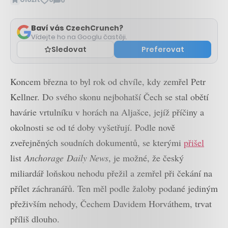
0
Zobrazit
komentáře
Baví vás CzechCrunch?
Vídejte ho na Googlu častěji.
Sledovat
Preferovat
Koncem března to byl rok od chvíle, kdy zemřel Petr
Kellner. Do svého skonu nejbohatší Čech se stal obětí
havárie vrtulníku v horách na Aljašce, jejíž příčiny a
okolnosti se od té doby vyšetřují. Podle nově
zveřejněných soudních dokumentů, se kterými
přišel
list
Anchorage
Daily News
, je možné, že český
miliardář loňskou nehodu přežil a zemřel při čekání na
přílet záchranářů. Ten měl podle žaloby podané jediným
přeživším nehody, Čechem Davidem Horváthem, trvat
příliš dlouho.