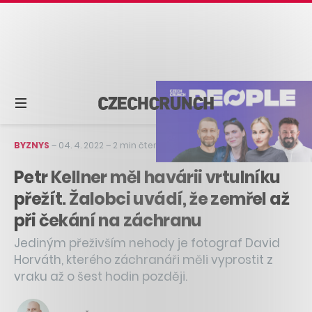
BYZNYS
–
04. 4. 2022
–
2 min čtení
Petr Kellner měl havárii vrtulníku
přežít. Žalobci uvádí, že zemřel až
při čekání na záchranu
Jediným přeživším nehody je fotograf David
Horváth, kterého záchranáři měli vyprostit z
vraku až o šest hodin později.