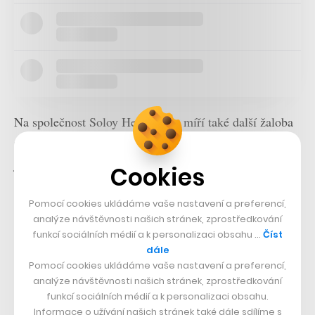
Na společnost Soloy Helicopters míří také další žaloba
podaná jménem partnerky horského vůdce Harmse a
jeho dítěte, která tvrdí, že pilot helikoptéry neměl na
Cookies
podobné lety dostatečné zkušenosti, že firma neměla
Pomocí cookies ukládáme vaše nastavení a preferencí,
patřičný dohled nad svým strojem a že příliš pozdě
analýze návštěvnosti našich stránek, zprostředkování
upozornila na jeho zmizení. Harms podle žaloby rovněž
funkcí sociálních médií a k personalizaci obsahu …
Číst
zůstal po havárii ještě určitý čas naživu.
dále
Pomocí cookies ukládáme vaše nastavení a preferencí,
analýze návštěvnosti našich stránek, zprostředkování
Firma Soloy Helicopters v prohlášení uvedla, že
funkcí sociálních médií a k personalizaci obsahu.
nemůže komentovat probíhající soudní spory.
Informace o užívání našich stránek také dále sdílíme s