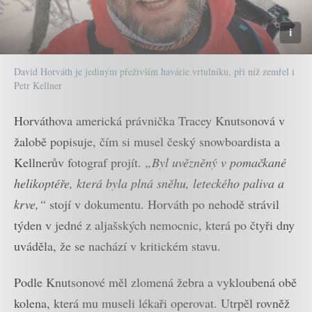
David Horváth je jediným přeživším havárie vrtulníku, při níž zemřel i
Petr Kellner
Horváthova americká právnička Tracey Knutsonová v
žalobě popisuje, čím si musel český snowboardista a
Kellnerův fotograf projít.
„Byl uvězněný v pomačkané
helikoptéře, která byla plná sněhu, leteckého paliva a
krve,“
stojí v dokumentu. Horváth po nehodě strávil
týden v jedné z aljašských nemocnic, která po čtyři dny
uváděla, že se nachází v kritickém stavu.
Podle Knutsonové měl zlomená žebra a vykloubená obě
kolena, která mu museli lékaři operovat. Utrpěl rovněž