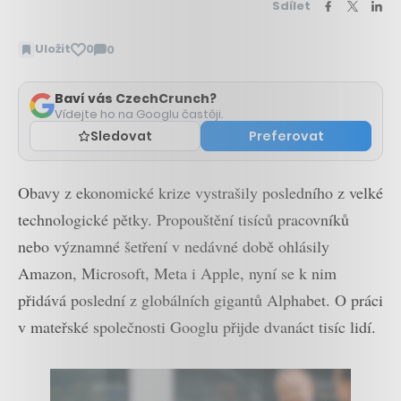
Sdílet
Uložit
0
0
Zobrazit
komentáře
Baví vás CzechCrunch?
Vídejte ho na Googlu častěji.
Sledovat
Preferovat
Obavy z ekonomické krize vystrašily posledního z velké
technologické pětky. Propouštění tisíců pracovníků
nebo významné šetření v nedávné době ohlásily
Amazon, Microsoft, Meta i Apple, nyní se k nim
přidává poslední z globálních gigantů Alphabet. O práci
v mateřské společnosti Googlu přijde dvanáct tisíc lidí.