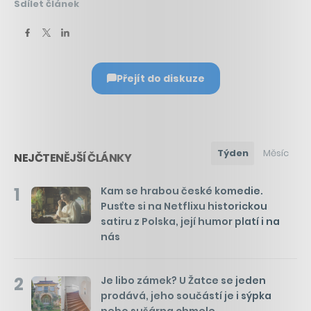
Sdílet článek
Přejít do diskuze
Týden
Měsíc
NEJČTENĚJŠÍ ČLÁNKY
1
Kam se hrabou české komedie.
Pusťte si na Netflixu historickou
satiru z Polska, její humor platí i na
nás
2
Je libo zámek? U Žatce se jeden
prodává, jeho součástí je i sýpka
nebo sušárna chmele