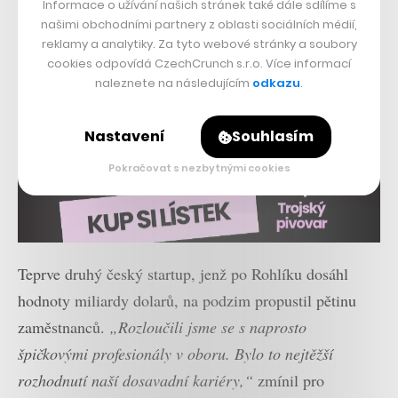
Informace o užívání našich stránek také dále sdílíme s
našimi obchodními partnery z oblasti sociálních médií,
reklamy a analytiky. Za tyto webové stránky a soubory
cookies odpovídá CzechCrunch s.r.o. Více informací
naleznete na následujícím
odkazu
.
Nastavení
Souhlasím
Pokračovat s nezbytnými cookies
Teprve druhý český startup, jenž po Rohlíku dosáhl
hodnoty miliardy dolarů, na podzim propustil pětinu
zaměstnanců.
„Rozloučili jsme se s naprosto
špičkovými profesionály v oboru. Bylo to nejtěžší
rozhodnutí naší dosavadní kariéry,“
zmínil pro