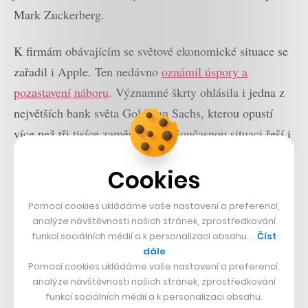
Mark Zuckerberg.
K firmám obávajícím se světové ekonomické situace se
zařadil i Apple. Ten nedávno
oznámil úspory a
pozastavení náboru
. Významné škrty ohlásila i jedna z
největších bank světa Goldman Sachs, kterou opustí
více než tři tisíce zaměstnanců. Současnou situaci řeší i
české firmy. Zatímco
bankovní domy nehodlají
Cookies
následovat postup Goldman Sachs
, k radikálnímu kroku
se uchýlil Productboard.
Pomocí cookies ukládáme vaše nastavení a preferencí,
analýze návštěvnosti našich stránek, zprostředkování
funkcí sociálních médií a k personalizaci obsahu …
Číst
dále
Pomocí cookies ukládáme vaše nastavení a preferencí,
analýze návštěvnosti našich stránek, zprostředkování
funkcí sociálních médií a k personalizaci obsahu.