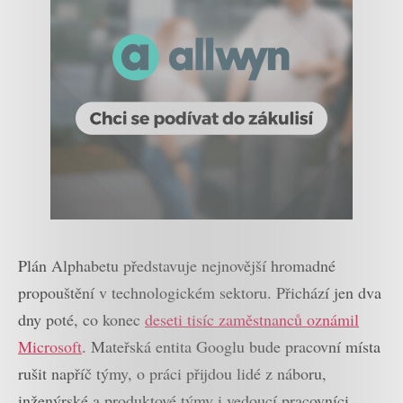
Plán Alphabetu představuje nejnovější hromadné
propouštění v technologickém sektoru. Přichází jen dva
dny poté, co konec
deseti tisíc zaměstnanců oznámil
Microsoft
. Mateřská entita Googlu bude pracovní místa
rušit napříč týmy, o práci přijdou lidé z náboru,
inženýrské a produktové týmy i vedoucí pracovníci.