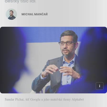
desítky tisíc lidí.
MICHAL MANČAŘ
Sundar Pichai, šéf Googlu a jeho mateřské firmy Alphabet