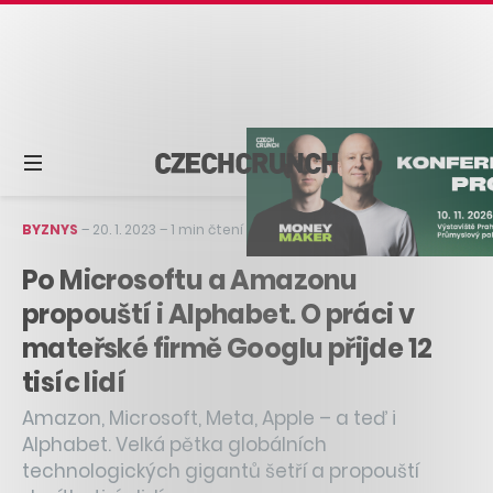
BYZNYS
–
20. 1. 2023
–
1 min čtení
Po Microsoftu a Amazonu
propouští i Alphabet. O práci v
mateřské firmě Googlu přijde 12
tisíc lidí
Amazon, Microsoft, Meta, Apple – a teď i
Alphabet. Velká pětka globálních
technologických gigantů šetří a propouští