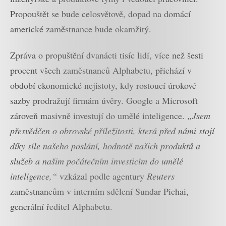
Propouštět se bude celosvětově, dopad na domácí
americké zaměstnance bude okamžitý.
Zpráva o propuštění dvanácti tisíc lidí, více než šesti
procent všech zaměstnanců Alphabetu, přichází v
období ekonomické nejistoty, kdy rostoucí úrokové
sazby prodražují firmám úvěry. Google a Microsoft
zároveň masivně investují do umělé inteligence.
„Jsem
přesvědčen o obrovské příležitosti, která před námi stojí
díky síle našeho poslání, hodnotě našich produktů a
služeb a našim počátečním investicím do umělé
inteligence,“
vzkázal podle agentury
Reuters
zaměstnancům v interním sdělení Sundar Pichai,
generální ředitel Alphabetu.