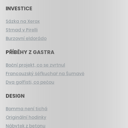
INVESTICE
Sázka na Xerox
Strnad v Pirelli
Burzovní eldorádo
PŘÍBĚHY Z GASTRA
Boční projekt, co se zvrtnul
Francouzský šéfkuchař na Šumavě
Dva golfisti, co pečou
DESIGN
Bomma není tichá
Originální hodinky
Nábytek z betonu