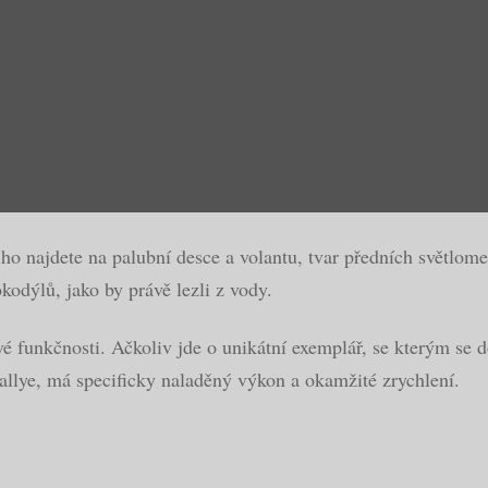
 ho najdete na palubní desce a volantu, tvar předních světlo
odýlů, jako by právě lezli z vody.
vé funkčnosti. Ačkoliv jde o unikátní exemplář, se kterým se 
allye, má specificky naladěný výkon a okamžité zrychlení.