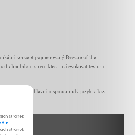
 unikátní koncept pojmenovaný Beware of the
amodralou bílou barvu, která má evokovat texturu
tiž vzaly jako hlavní inspiraci rudý jazyk z loga
ich stránek,
dále
ich stránek,