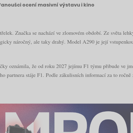
Fanoušci ocení masivní výstavu i kino
třelek. Značka se nachází ve zlomovém období. Ze světa lehk
logicky náročný, ale taky drahý. Model A290 je její vstupenko
ačky oznámila, že od roku 2027 jejímu F1 týmu přibude ve jm
ního partnera stáje F1. Podle zákulisních informací za to ročně