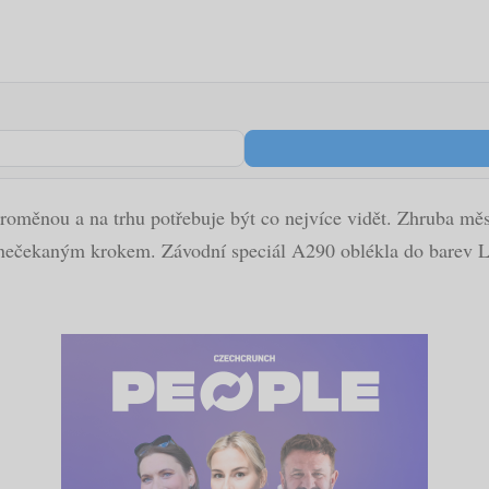
oměnou a na trhu potřebuje být co nejvíce vidět. Zhruba měsí
 nečekaným krokem. Závodní speciál A290 oblékla do barev La