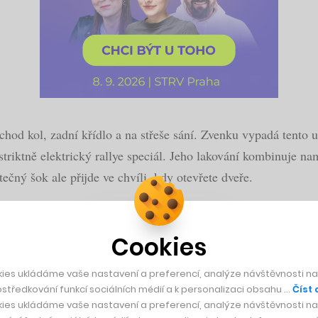
zchod kol, zadní křídlo a na střeše sání. Zvenku vypadá tento
striktně elektrický rallye speciál. Jeho lakování kombinuje n
ný šok ale přijde ve chvíli, kdy otevřete dveře.
ený prostor. Designérské týmy obou francouzských značek si to
t cítit tak, jako by vstoupil do chřtánu obřího krokodýla.
Cookies
ies ukládáme vaše nastavení a preferencí, analýze návštěvnosti naš
středkování funkcí sociálních médií a k personalizaci obsahu …
Číst 
ies ukládáme vaše nastavení a preferencí, analýze návštěvnosti naš