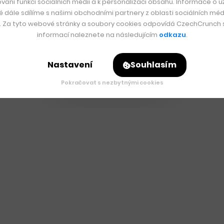
vání funkcí sociálních médií a k personalizaci obsahu. Informace o už
é dále sdílíme s našimi obchodními partnery z oblasti sociálních médi
y. Za tyto webové stránky a soubory cookies odpovídá CzechCrunch s.
informací naleznete na následujícím
odkazu
.
Nastavení
Souhlasím
Pokračovat s nezbytnými cookies