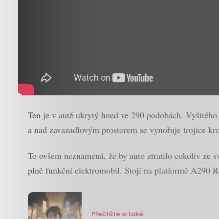
Ten je v autě ukrytý hned ve 290 podobách. Vyšitého
a nad zavazadlovým prostorem se vynořuje trojice krok
To ovšem neznamená, že by auto ztratilo cokoliv ze s
plně funkční elektromobil. Stojí na platformě A290 R
Přečtěte si také