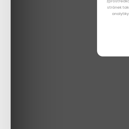
zprostředko
stránek tak
analytik