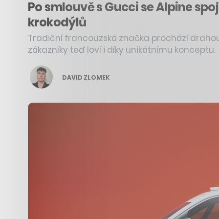
Po smlouvě s Gucci se Alpine spo
krokodýlů
Tradiční francouzská značka prochází drahou
zákazníky teď loví i díky unikátnímu konceptu.
DAVID ZLOMEK