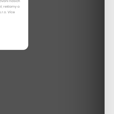
ívání našich
í, reklamy a
r.o. Více