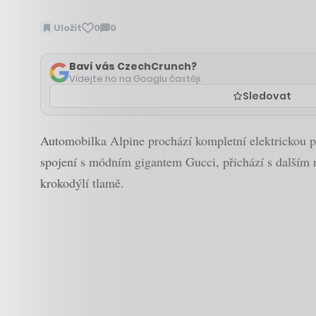
Uložit
0
0
Zobrazit
komentáře
Baví vás CzechCrunch?
Vídejte ho na Googlu častěji.
Sledovat
Automobilka Alpine prochází kompletní elektrickou pr
spojení s módním gigantem Gucci, přichází s dalším
krokodýlí tlamě.