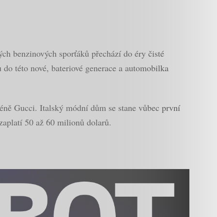
ých benzinových sporťáků přechází do éry čisté
u do této nové, bateriové generace a automobilka
éně Gucci. Italský módní dům se stane vůbec první
 zaplatí 50 až 60 milionů dolarů.