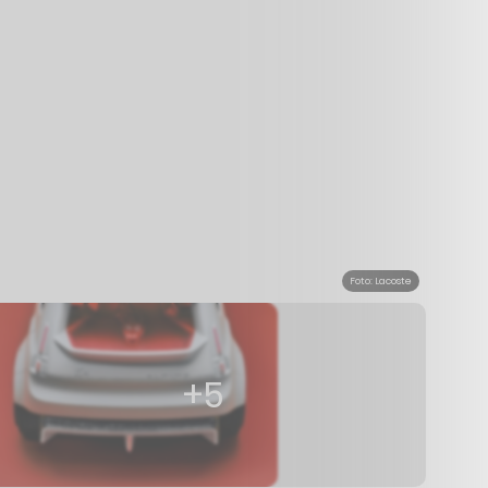
Foto: Lacoste
+5