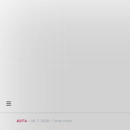
AUTA
–
06. 7. 2026
–
1 min čtení