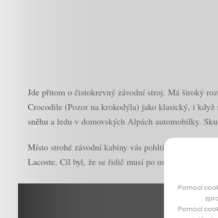
Jde přitom o čistokrevný závodní stroj. Má široký ro
Crocodile (Pozor na krokodýla) jako klasický, i když 
sněhu a ledu v domovských Alpách automobilky. Skuteč
Místo strohé závodní kabiny vás pohltí agresivní červ
Lacoste. Cíl byl, že se řidič musí po usednutí za volan
Pomocí cook
zpro
Pomocí cook