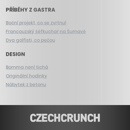
PŘÍBĚHY Z GASTRA
Boční projekt, co se zvrtnul
Francouzský šéfkuchař na Šumavě
Dva golfisti, co pečou
DESIGN
Bomma není tichá
Originální hodinky
Nábytek z betonu