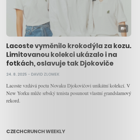
8
Lacoste vyměnilo krokodýla za kozu.
Limitovanou kolekci ukázalo i na
fotkách, oslavuje tak Djokoviče
24. 8. 2025
–
DAVID ZLOMEK
Lacoste vzdává poctu Novaku Djokovičovi unikátní kolekcí. V
New Yorku může srbský tenista posunout vlastní grandslamový
rekord.
CZECHCRUNCH WEEKLY