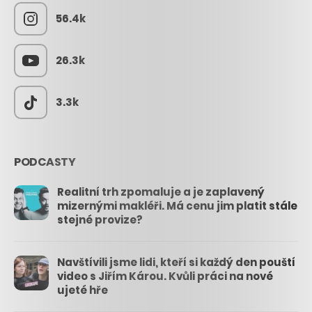
56.4k
26.3k
3.3k
PODCASTY
Realitní trh zpomaluje a je zaplavený
mizernými makléři. Má cenu jim platit stále
stejné provize?
Navštívili jsme lidi, kteří si každý den pouští
video s Jiřím Károu. Kvůli práci na nové
ujeté hře