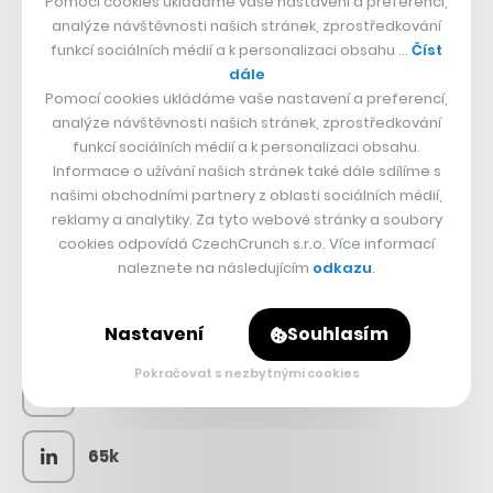
Pomocí cookies ukládáme vaše nastavení a preferencí,
analýze návštěvnosti našich stránek, zprostředkování
funkcí sociálních médií a k personalizaci obsahu …
Číst
dále
Pomocí cookies ukládáme vaše nastavení a preferencí,
analýze návštěvnosti našich stránek, zprostředkování
funkcí sociálních médií a k personalizaci obsahu.
Informace o užívání našich stránek také dále sdílíme s
našimi obchodními partnery z oblasti sociálních médií,
reklamy a analytiky. Za tyto webové stránky a soubory
cookies odpovídá CzechCrunch s.r.o. Více informací
SLEDUJTE NÁS
naleznete na následujícím
odkazu
.
73k
Nastavení
Souhlasím
Pokračovat s nezbytnými cookies
25k
65k