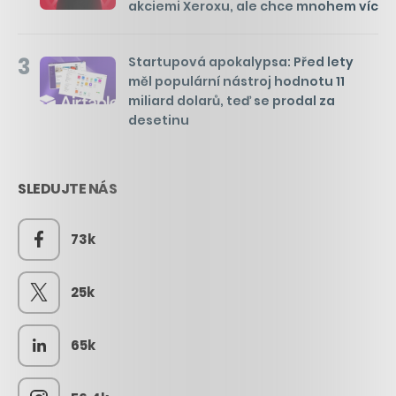
akciemi Xeroxu, ale chce mnohem víc
3
Startupová apokalypsa: Před lety
měl populární nástroj hodnotu 11
miliard dolarů, teď se prodal za
desetinu
SLEDUJTE NÁS
73k
25k
65k