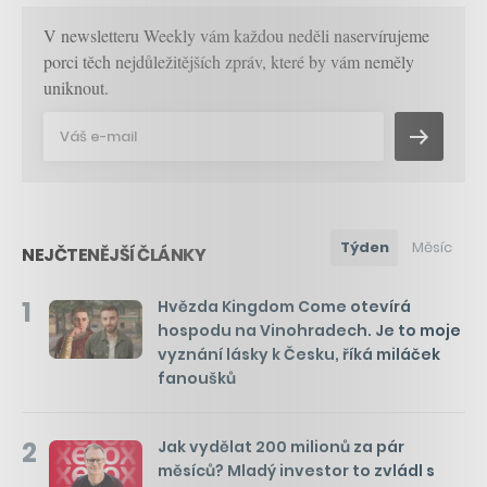
V newsletteru Weekly vám každou neděli naservírujeme
porci těch nejdůležitějších zpráv, které by vám neměly
uniknout.
Týden
Měsíc
NEJČTENĚJŠÍ ČLÁNKY
1
Hvězda Kingdom Come otevírá
hospodu na Vinohradech. Je to moje
vyznání lásky k Česku, říká miláček
fanoušků
2
Jak vydělat 200 milionů za pár
měsíců? Mladý investor to zvládl s