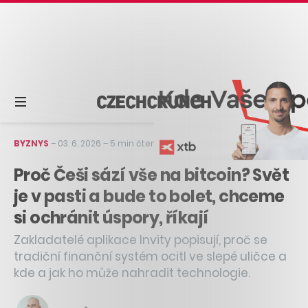
BYZNYS
–
03. 6. 2026
–
5 min čtení
Proč Češi sází vše na bitcoin? Svět
je v pasti a bude to bolet, chceme
si ochránit úspory, říkají
Zakladatelé aplikace Invity popisují, proč se
tradiční finanční systém ocitl ve slepé uličce a
kde a jak ho může nahradit technologie.