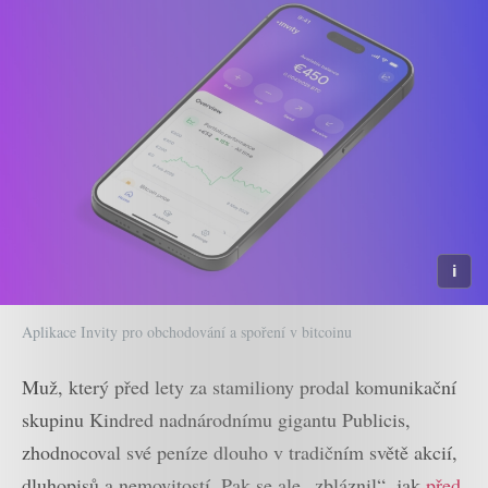
Aplikace Invity pro obchodování a spoření v bitcoinu
Muž, který před lety za stamiliony prodal komunikační
skupinu Kindred nadnárodnímu gigantu Publicis,
zhodnocoval své peníze dlouho v tradičním světě akcií,
dluhopisů a nemovitostí. Pak se ale „zbláznil“, jak
před