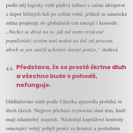
podle něj logicky vrátí pádivá inflace a začne ukrajovat
z úspor běžných lidí po celém světě, jelikož se americká
měna propisuje do globálních cen energií i komodit.
„Nechci se dívat na to, jak mě tento zvráceně
populistický systém nutí makat na dvě stě procent,
abych se jen snažil uchránit vlastní peníze,“
dodává.
Představa, že se prostě škrtne dluh
a všechno bude v pohodě,
nefunguje.
Oddlužování států podle Uheríka zpravidla probíhá ve
třech fázích. Nejprve přichází zvyšování daní těm, kteří
mají zdanitelný majetek. Následují kapitálové kontroly
omezující volný pohyb peněz za hranice a posledním