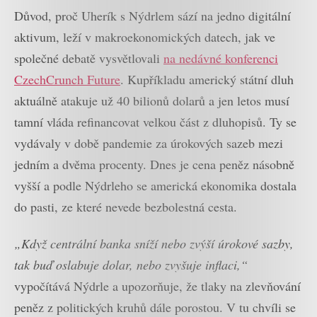
Důvod, proč Uherík s Nýdrlem sází na jedno digitální
aktivum, leží v makroekonomických datech, jak ve
společné debatě vysvětlovali
na nedávné konferenci
CzechCrunch Future
. Kupříkladu americký státní dluh
aktuálně atakuje už 40 bilionů dolarů a jen letos musí
tamní vláda refinancovat velkou část z dluhopisů. Ty se
vydávaly v době pandemie za úrokových sazeb mezi
jedním a dvěma procenty. Dnes je cena peněz násobně
vyšší a podle Nýdrleho se americká ekonomika dostala
do pasti, ze které nevede bezbolestná cesta.
„Když centrální banka sníží nebo zvýší úrokové sazby,
tak buď oslabuje dolar, nebo zvyšuje inflaci,“
vypočítává Nýdrle a upozorňuje, že tlaky na zlevňování
peněz z politických kruhů dále porostou. V tu chvíli se