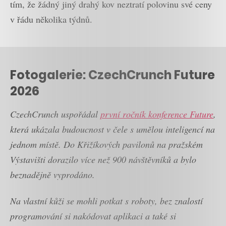
tím, že žádný jiný drahý kov neztratí polovinu své ceny
v řádu několika týdnů.
Fotogalerie: CzechCrunch Future
2026
CzechCrunch uspořádal
první ročník konference Future
,
která ukázala budoucnost v čele s umělou inteligencí na
jednom místě. Do Křižíkových pavilonů na pražském
Výstavišti dorazilo více než 900 návštěvníků a bylo
beznadějně vyprodáno.
Na vlastní kůži se mohli potkat s roboty, bez znalostí
programování si nakódovat aplikaci a také si