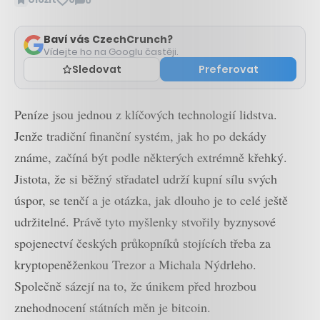
0
Zobrazit
komentáře
Baví vás CzechCrunch?
Vídejte ho na Googlu častěji.
Sledovat
Preferovat
Peníze jsou jednou z klíčových technologií lidstva.
Jenže tradiční finanční systém, jak ho po dekády
známe, začíná být podle některých extrémně křehký.
Jistota, že si běžný střadatel udrží kupní sílu svých
úspor, se tenčí a je otázka, jak dlouho je to celé ještě
udržitelné. Právě tyto myšlenky stvořily byznysové
spojenectví českých průkopníků stojících třeba za
kryptopeněženkou Trezor a Michala Nýdrleho.
Společně sázejí na to, že únikem před hrozbou
znehodnocení státních měn je bitcoin.