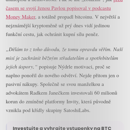
časem se svojí ženou Pavlou popisoval v podcastu
Money Maker
, a totálně propadl bitcoinu. V největší a
nejznámější kryptoměně už prý dnes vidí jedinou
funkční cestu, jak ochránit kupní sílu peněz.
„Dělám to z toho důvodu, že tomu opravdu věřím. Naší
misí je zachránit běžným střadatelům a spotřebitelům
jejich úspory,“
popisuje Nýdrle motivaci, proč se
naplno ponořil do nového odvětví. Nejde přitom jen o
pasivní nákupy. Společně se svou manželkou a
advokátem Radkem Janečkem investovali 60 milionů
korun do zmíněné platformy Invity, která původně
vznikla pod křídly skupiny SatoshiLabs.
Investujte a vyhrajte vstupenky na BTC