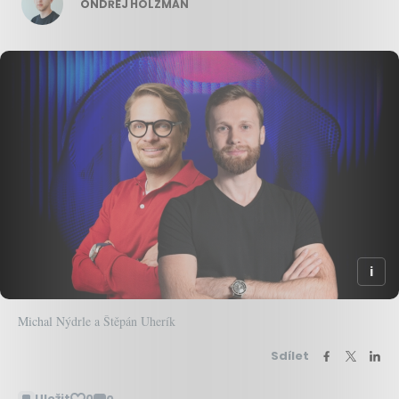
ONDŘEJ HOLZMAN
Michal Nýdrle a Štěpán Uherík
Sdílet
Uložit
0