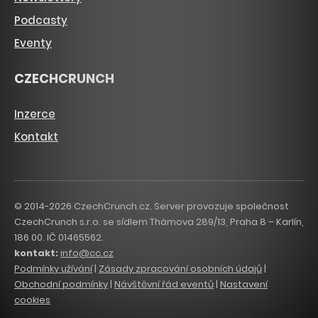
Podcasty
Eventy
CZECHCRUNCH
Inzerce
Kontakt
© 2014-2026 CzechCrunch.cz. Server provozuje společnost
CzechCrunch s.r.o. se sídlem Thámova 289/13, Praha 8 – Karlín,
186 00. IČ 01465562.
kontakt:
info@cc.cz
Podmínky užívání
|
Zásady zpracování osobních údajů
|
Obchodní podmínky
|
Návštěvní řád eventů
|
Nastavení
cookies