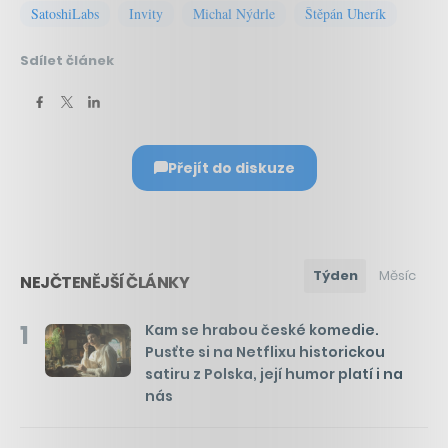
SatoshiLabs
Invity
Michal Nýdrle
Štěpán Uherík
Sdílet článek
Přejít do diskuze
Týden
Měsíc
NEJČTENĚJŠÍ ČLÁNKY
1
Kam se hrabou české komedie.
Pusťte si na Netflixu historickou
satiru z Polska, její humor platí i na
nás