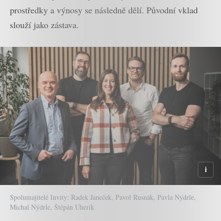
prostředky a výnosy se následně dělí. Původní vklad
slouží jako zástava.
Spolumajitelé Invity: Radek Janeček, Pavol Rusnák, Pavla Nýdrle,
Michal Nýdrle, Štěpán Uherík