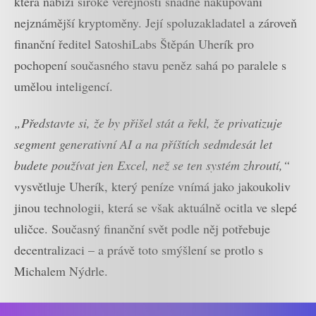
která nabízí široké veřejnosti snadné nakupování
nejznámější kryptoměny. Její spoluzakladatel a zároveň
finanční ředitel SatoshiLabs Štěpán Uherík pro
pochopení současného stavu peněz sahá po paralele s
umělou inteligencí.
„Představte si, že by přišel stát a řekl, že privatizuje
segment generativní AI a na příštích sedmdesát let
budete používat jen Excel, než se ten systém zhroutí,“
vysvětluje Uherík, který peníze vnímá jako jakoukoliv
jinou technologii, která se však aktuálně ocitla ve slepé
uličce. Současný finanční svět podle něj potřebuje
decentralizaci – a právě toto smýšlení se protlo s
Michalem Nýdrle.