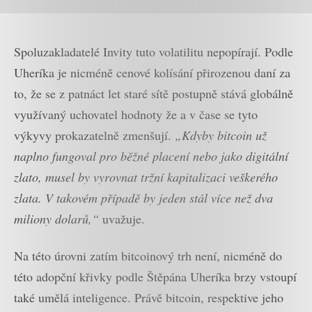
Spoluzakladatelé Invity tuto volatilitu nepopírají. Podle
Uheríka je nicméně cenové kolísání přirozenou daní za
to, že se z patnáct let staré sítě postupně stává globálně
využívaný uchovatel hodnoty že a v čase se tyto
výkyvy prokazatelně zmenšují.
„Kdyby bitcoin už
naplno fungoval pro běžné placení nebo jako digitální
zlato, musel by vyrovnat tržní kapitalizaci veškerého
zlata. V takovém případě by jeden stál více než dva
miliony dolarů,“
uvažuje.
Na této úrovni zatím bitcoinový trh není, nicméně do
této adopční křivky podle Štěpána Uheríka brzy vstoupí
také umělá inteligence. Právě bitcoin, respektive jeho