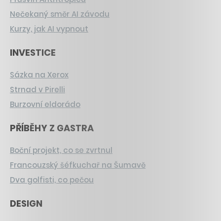
Nečekaný směr AI závodu
Kurzy, jak AI vypnout
INVESTICE
Sázka na Xerox
Strnad v Pirelli
Burzovní eldorádo
PŘÍBĚHY Z GASTRA
Boční projekt, co se zvrtnul
Francouzský šéfkuchař na Šumavě
Dva golfisti, co pečou
DESIGN