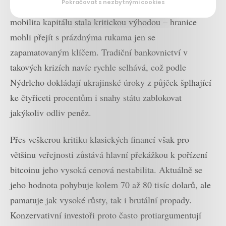
Pokračovat s nezbytnými cookies
Pro lidi s majetkem v bitcoinu se naopak absolutní
mobilita kapitálu stala kritickou výhodou – hranice
mohli přejít s prázdnýma rukama jen se
zapamatovaným klíčem. Tradiční bankovnictví v
takových krizích navíc rychle selhává, což podle
Nýdrleho dokládají ukrajinské úroky z půjček šplhající
ke čtyřiceti procentům i snahy státu zablokovat
jakýkoliv odliv peněz.
Přes veškerou kritiku klasických financí však pro
většinu veřejnosti zůstává hlavní překážkou k pořízení
bitcoinu jeho vysoká cenová nestabilita. Aktuálně se
jeho hodnota pohybuje kolem 70 až 80 tisíc dolarů, ale
pamatuje jak vysoké růsty, tak i brutální propady.
Konzervativní investoři proto často protiargumentují