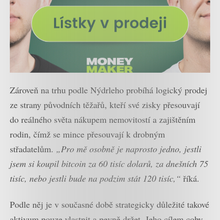
Zároveň na trhu podle Nýdrleho probíhá logický prodej
ze strany původních těžařů, kteří své zisky přesouvají
do reálného světa nákupem nemovitostí a zajištěním
rodin, čímž se mince přesouvají k drobným
střadatelům.
„Pro mě osobně je naprosto jedno, jestli
jsem si koupil bitcoin za 60 tisíc dolarů, za dnešních 75
tisíc, nebo jestli bude na podzim stát 120 tisíc,“
říká.
Podle něj je v současné době strategicky důležité takové
aktivum pouze vlastnit a pevně držet. Jeho cílem coby