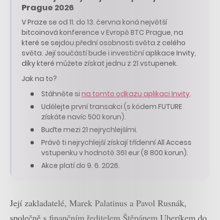
Prague 2026
V Praze se od 11. do 13. června koná největší
bitcoinová konference v Evropě BTC Prague, na
které se sejdou přední osobnosti světa z celého
světa. Její součástí bude i investiční aplikace Invity,
díky které můžete získat jednu z 21 vstupenek.
Jak na to?
Stáhněte si
na tomto odkazu aplikaci Invity
.
Udělejte první transakci (s kódem FUTURE
získáte navíc 500 korun).
Buďte mezi 21 nejrychlejšími.
Právě ti nejrychlejší získají třídenní All Access
vstupenku v hodnotě 361 eur (8 800 korun).
Akce platí do 9. 6. 2026.
Její zakladatelé, Marek Palatinus a Pavol Rusnák,
společně s finančním ředitelem Štěpánem Uheríkem do