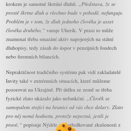
krokem je samotné škrtání dluhů.
„Představa, že se
prostě škrtne dluh a všechno bude v pohodě, nefunguje.
Problém je v tom, že dluh jednoho člověka je asset
člověka druhého,“
varuje Uherík. V praxi to může
znamenat třeba smazání aktiv napojených na státní
dluhopisy, tedy zásah do úspor v penzijních fondech
nebo firemních bilancích.
Nepraktičnost tradičního systému pak vidí zakladatelé
Invity také v extrémních situacích, které můžeme
pozorovat na Ukrajině. Při útěku ze země se třeba
fyzické zlato ukázalo jako nefunkční.
„Člověk se
samopalem stojící na hranici od vás chce dolary. Zlato
pro něj nemá hodnotu, protože nepozná, jestli je
pravé,“
popisuje Nýdrle zprostředkované zkušenosti z