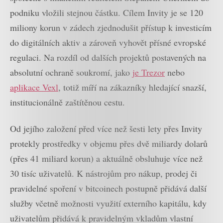
podniku vložili stejnou částku. Cílem Invity je se 120
miliony korun v zádech zjednodušit přístup k investicím
do digitálních aktiv a zároveň vyhovět přísné evropské
regulaci. Na rozdíl od dalších projektů postavených na
absolutní ochraně soukromí, jako
je Trezor
nebo
aplikace Vexl
, totiž míří na zákazníky hledající snazší,
institucionálně zaštítěnou cestu.
Od jejího založení před více než šesti lety přes Invity
protekly prostředky v objemu přes dvě miliardy dolarů
(přes 41 miliard korun) a aktuálně obsluhuje více než
30 tisíc uživatelů. K nástrojům pro nákup, prodej či
pravidelné spoření v bitcoinech postupně přidává další
služby včetně možnosti využití externího kapitálu, kdy
uživatelům přidává k pravidelným vkladům vlastní