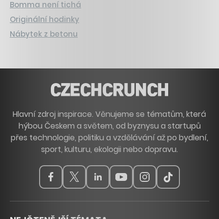
Bomma není tichá
Originální hodinky
Nábytek z betonu
Hlavní zdroj inspirace. Věnujeme se tématům, která
hýbou Českem a světem, od byznysu a startupů
přes technologie, politiku a vzdělávání až po bydlení,
sport, kulturu, ekologii nebo dopravu.