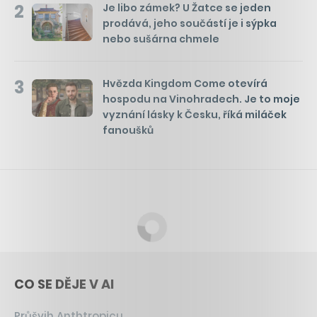
2
Je libo zámek? U Žatce se jeden
prodává, jeho součástí je i sýpka
nebo sušárna chmele
3
Hvězda Kingdom Come otevírá
hospodu na Vinohradech. Je to moje
vyznání lásky k Česku, říká miláček
fanoušků
CO SE DĚJE V AI
Průšvih Anthtropicu