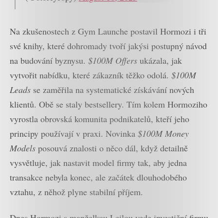
Na zkušenostech z Gym Launche postavil Hormozi i tři
své knihy, které dohromady tvoří jakýsi postupný návod
na budování byznysu.
$100M Offers
ukázala, jak
vytvořit nabídku, které zákazník těžko odolá.
$100M
Leads
se zaměřila na systematické získávání nových
klientů. Obě se staly bestsellery. Tím kolem Hormoziho
vyrostla obrovská komunita podnikatelů, kteří jeho
principy používají v praxi. Novinka
$100M Money
Models
posouvá znalosti o něco dál, když detailně
vysvětluje, jak nastavit model firmy tak, aby jedna
transakce nebyla konec, ale začátek dlouhodobého
vztahu, z něhož plyne stabilní příjem.
Dnes Hormozi s manželkou Leilou vede investiční firmu