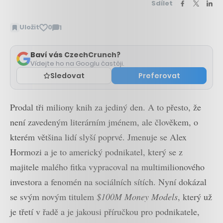
Sdílet
Uložit
0
1
Zobrazit
komentáře
Baví vás CzechCrunch?
Vídejte ho na Googlu častěji.
Sledovat
Preferovat
Prodal tři miliony knih za jediný den. A to přesto, že
není zavedeným literárním jménem, ale člověkem, o
kterém většina lidí slyší poprvé. Jmenuje se Alex
Hormozi a je to americký podnikatel, který se z
majitele malého fitka vypracoval na multimilionového
investora a fenomén na sociálních sítích. Nyní dokázal
se svým novým titulem
$100M Money Models
, který už
je třetí v řadě a je jakousi příručkou pro podnikatele,