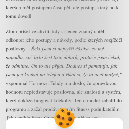
kterých měl postupem času pět, ale postup, který ho k
tomu dovedl.
Zlom přišel ve chvíli, kdy si jeden známý chtěl
odkoupit jeho postupy a návody, podle kterých rozjížděl
posilovny.
„Řekl jsem si nejvyšší částku, co mě
napadla, což bylo šest tisíc dolarů, protože jsem čekal,
že odmítne. On to ale přijal. Dodnes si pamatuju, jak
jsem jen koukal na telefon a říkal si, že to není možné,“
vzpomínal Hormozi. Tehdy mu došlo, že opravdovou
hodnotu nepředstavuje posilovna, ale znalosti a systém,
který dokáže fungovat kdekoliv. Tento model zabalil do
programu a začal prodávat jiným fitness podnikatelům.
Tak vznikla firma Gym Launch, z níž se stal
multimilionový byznys a základ jeho budoucí kariéry.