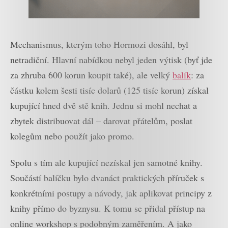
Mechanismus, kterým toho Hormozi dosáhl, byl
netradiční. Hlavní nabídkou nebyl jeden výtisk (byť jde
za zhruba 600 korun koupit také), ale velký
balík
: za
částku kolem šesti tisíc dolarů (125 tisíc korun) získal
kupující hned dvě stě knih. Jednu si mohl nechat a
zbytek distribuovat dál – darovat přátelům, poslat
kolegům nebo použít jako promo.
Spolu s tím ale kupující nezískal jen samotné knihy.
Součástí balíčku bylo dvanáct praktických příruček s
konkrétními postupy a návody, jak aplikovat principy z
knihy přímo do byznysu. K tomu se přidal přístup na
online workshop s podobným zaměřením. A jako