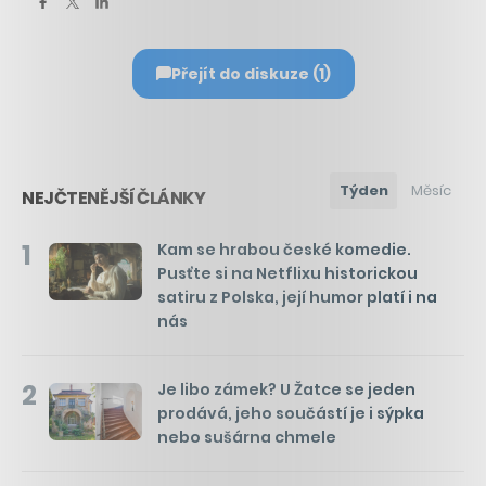
Přejít do diskuze (1)
Týden
Měsíc
NEJČTENĚJŠÍ ČLÁNKY
1
Kam se hrabou české komedie.
Pusťte si na Netflixu historickou
satiru z Polska, její humor platí i na
nás
2
Je libo zámek? U Žatce se jeden
prodává, jeho součástí je i sýpka
nebo sušárna chmele