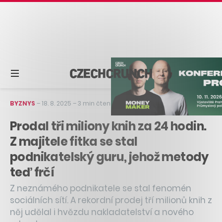
BYZNYS
–
18. 8. 2025
–
3 min čtení
Prodal tři miliony knih za 24 hodin.
Z majitele fitka se stal
podnikatelský guru, jehož metody
teď frčí
Z neznámého podnikatele se stal fenomén
sociálních sítí. A rekordní prodej tří milionů knih z
něj udělal i hvězdu nakladatelství a nového