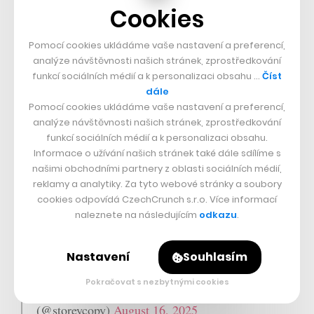
Cookies
Alex Hormozi just broke at least one world
Pomocí cookies ukládáme vaše nastavení a preferencí,
record with the $100M Money Models Book
analýze návštěvnosti našich stránek, zprostředkování
funkcí sociálních médií a k personalizaci obsahu …
Číst
Launch:
dále
Pomocí cookies ukládáme vaše nastavení a preferencí,
• 2.4 million copies sold
analýze návštěvnosti našich stránek, zprostředkování
• $75 million+ in sales generated
funkcí sociálních médií a k personalizaci obsahu.
Informace o užívání našich stránek také dále sdílíme s
• 100k+ attendees to the livestream launch
našimi obchodními partnery z oblasti sociálních médií,
reklamy a analytiky. Za tyto webové stránky a soubory
All within the first 4 hours…
cookies odpovídá CzechCrunch s.r.o. Více informací
naleznete na následujícím
odkazu
.
So I broke down the copywriting on his sales…
pic.twitter.com/mCbLrhwXE9
Nastavení
Souhlasím
Pokračovat s nezbytnými cookies
— Brandon Storey | Copywriting Coach
(@storeycopy)
August 16, 2025