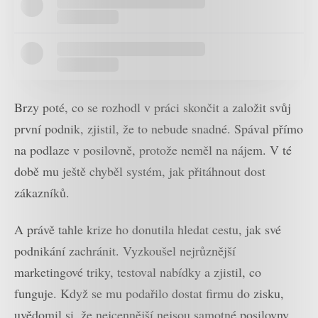
Brzy poté, co se rozhodl v práci skončit a založit svůj
první podnik, zjistil, že to nebude snadné. Spával přímo
na podlaze v posilovně, protože neměl na nájem. V té
době mu ještě chyběl systém, jak přitáhnout dost
zákazníků.
A právě tahle krize ho donutila hledat cestu, jak své
podnikání zachránit. Vyzkoušel nejrůznější
marketingové triky, testoval nabídky a zjistil, co
funguje. Když se mu podařilo dostat firmu do zisku,
uvědomil si, že nejcennější nejsou samotné posilovny,