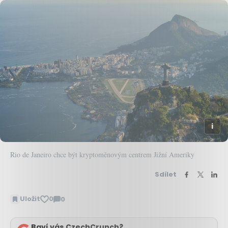
Rio de Janeiro chce být kryptoměnovým centrem Jižní Ameriky
Sdílet
Uložit
0
0
Zobrazit
komentáře
Baví vás CzechCrunch?