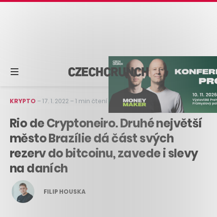
KRYPTO
–
17. 1. 2022
–
1 min čtení
Rio de Cryptoneiro. Druhé největší
město Brazílie dá část svých
rezerv do bitcoinu, zavede i slevy
na daních
FILIP HOUSKA