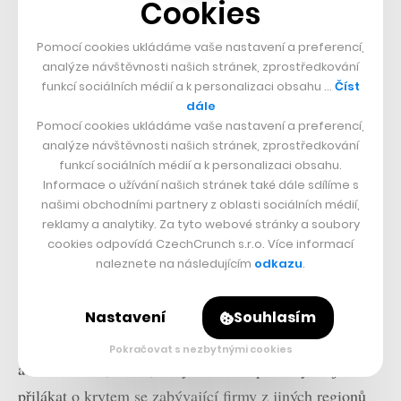
Cookies
Pomocí cookies ukládáme vaše nastavení a preferencí,
analýze návštěvnosti našich stránek, zprostředkování
funkcí sociálních médií a k personalizaci obsahu …
Číst
Tím ovšem kryptoměnové plány Ria nekončí. Po vzoru
dále
Pomocí cookies ukládáme vaše nastavení a preferencí,
zmíněného Miami plánuje Paes zavést daňové pobídky a
analýze návštěvnosti našich stránek, zprostředkování
slevy pro uživatele, kteří bitcoiny platí. Ministr financí
funkcí sociálních médií a k personalizaci obsahu.
Informace o užívání našich stránek také dále sdílíme s
Pedro Paulo vysvětlil, že zvažují nabídku až
našimi obchodními partnery z oblasti sociálních médií,
desetiprocentní slevy pro lidi platící určité daně
reklamy a analytiky. Za tyto webové stránky a soubory
bitcoinem. Zároveň však uvedl, že k efektivnímu
cookies odpovídá CzechCrunch s.r.o. Více informací
naleznete na následujícím
odkazu
.
uplatnění těchto změn je nutné prostudovat všechny
nutné předpisy.
Nastavení
Souhlasím
Chicão Bulhões, tajemník týmu pro hospodářský rozvoj
Pokračovat s nezbytnými cookies
a inovace Ria, uvedl, že tyto daňové pobídky mají
přilákat o krytem se zabývající firmy z jiných regionů