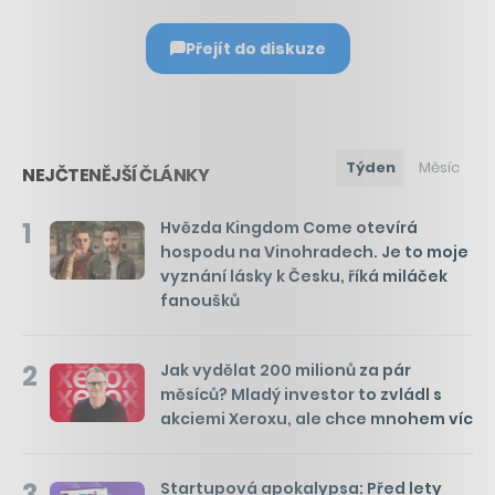
Přejít do diskuze
Týden
Měsíc
NEJČTENĚJŠÍ ČLÁNKY
1
Hvězda Kingdom Come otevírá
hospodu na Vinohradech. Je to moje
vyznání lásky k Česku, říká miláček
fanoušků
2
Jak vydělat 200 milionů za pár
měsíců? Mladý investor to zvládl s
akciemi Xeroxu, ale chce mnohem víc
3
Startupová apokalypsa: Před lety