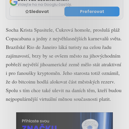
Vídejte ho na Googlu častěji.
Sledovat
Preferovat
Socha Krista Spasitele, Cukrová homole, proslulá pláž
Copacabana a jedny z nejvěhlasnějších karnevalů světa.
Brazilské Rio de Janeiro láká turisty na celou řadu
zajímavostí, brzy by se ovšem město na jihovýchodním
pobřeží největší jihoamerické země mělo stát atraktivní
i pro fanoušky kryptoměn. Jeho starosta totiž oznámil,
že do bitcoinu hodlá alokovat část městských rezerv.
Spolu s tím chce také ulevit na daních těm, kteří budou
nejpopulárnější virtuální měnou současnosti platit.