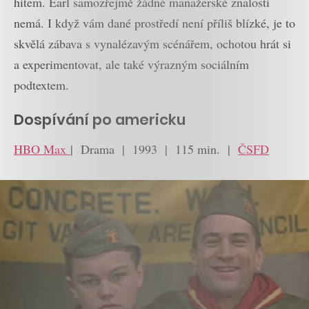
hitem. Earl samozřejmě žádné manažerské znalosti
nemá. I když vám dané prostředí není příliš blízké, je to
skvělá zábava s vynalézavým scénářem, ochotou hrát si
a experimentovat, ale také výrazným sociálním
podtextem.
Dospívání po americku
HBO Max
| Drama | 1993 | 115 min. |
ČSFD