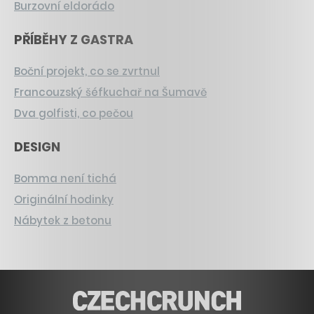
Burzovní eldorádo
PŘÍBĚHY Z GASTRA
Boční projekt, co se zvrtnul
Francouzský šéfkuchař na Šumavě
Dva golfisti, co pečou
DESIGN
Bomma není tichá
Originální hodinky
Nábytek z betonu