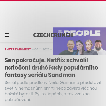
ENTERTAINMENT
–
04. 11. 2022
–
5 min čtení
Sen pokračuje. Netflix schválil
natočení druhé řady populárního
fantasy seriálu Sandman
Seriál podle předlohy Neila Gaimana představil
svět, v němž snům, smrti nebo závisti vládnou
božské bytosti. Byl to úspěch, a tak vznikne
pokračování.