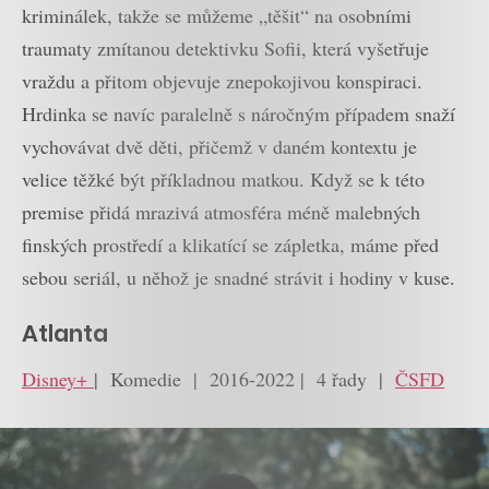
kriminálek, takže se můžeme „těšit“ na osobními
traumaty zmítanou detektivku Sofii, která vyšetřuje
vraždu a přitom objevuje znepokojivou konspiraci.
Hrdinka se navíc paralelně s náročným případem snaží
vychovávat dvě děti, přičemž v daném kontextu je
velice těžké být příkladnou matkou. Když se k této
premise přidá mrazivá atmosféra méně malebných
finských prostředí a klikatící se zápletka, máme před
sebou seriál, u něhož je snadné strávit i hodiny v kuse.
Atlanta
Disney+
| Komedie | 2016-2022 | 4 řady |
ČSFD