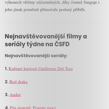
výkonech většiny zúčastněných, díky čemuž funguje i
jeho jinak poměrně přímočaře podaný příběh.
Nejnavštěvovanější filmy a
seriály týdne na ČSFD
Nejnavštěvovanější seriály:
1.
Kabinet kuriozit Guillerma Del Tora
2.
Rod draka
3.
Andor
4.
Pán prstenů: Prsteny moci