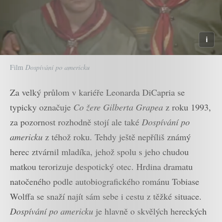
Film
Dospívání po americku
Za velký průlom v kariéře Leonarda DiCapria se
typicky označuje
Co žere Gilberta Grapea
z roku 1993,
za pozornost rozhodně stojí ale také
Dospívání po
americku
z téhož roku. Tehdy ještě nepříliš známý
herec ztvárnil mladíka, jehož spolu s jeho chudou
matkou terorizuje despotický otec. Hrdina dramatu
natočeného podle autobiografického románu Tobiase
Wolffa se snaží najít sám sebe i cestu z těžké situace.
Dospívání po americku
je hlavně o skvělých hereckých