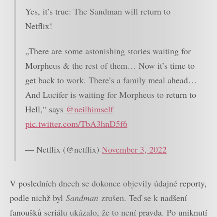
Yes, it’s true: The Sandman will return to
Netflix!
„There are some astonishing stories waiting for
Morpheus & the rest of them… Now it’s time to
get back to work. There’s a family meal ahead…
And Lucifer is waiting for Morpheus to return to
Hell,“ says
@neilhimself
pic.twitter.com/TbA3hnD5f6
— Netflix (@netflix)
November 3, 2022
V posledních dnech se dokonce objevily údajné reporty,
podle nichž byl
Sandman
zrušen. Teď se k nadšení
fanoušků seriálu ukázalo, že to není pravda. Po uniknutí