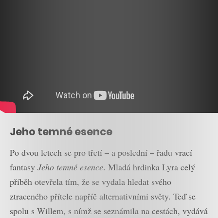
Jeho temné esence
Po dvou letech se pro třetí – a poslední – řadu vrací
fantasy
Jeho temné esence
. Mladá hrdinka Lyra celý
příběh otevřela tím, že se vydala hledat svého
ztraceného přítele napříč alternativními světy. Teď se
spolu s Willem, s nímž se seznámila na cestách, vydává