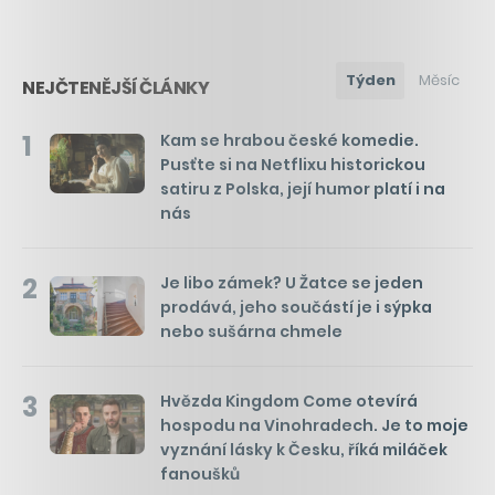
Týden
Měsíc
NEJČTENĚJŠÍ ČLÁNKY
1
Kam se hrabou české komedie.
Pusťte si na Netflixu historickou
satiru z Polska, její humor platí i na
nás
2
Je libo zámek? U Žatce se jeden
prodává, jeho součástí je i sýpka
nebo sušárna chmele
3
Hvězda Kingdom Come otevírá
hospodu na Vinohradech. Je to moje
vyznání lásky k Česku, říká miláček
fanoušků