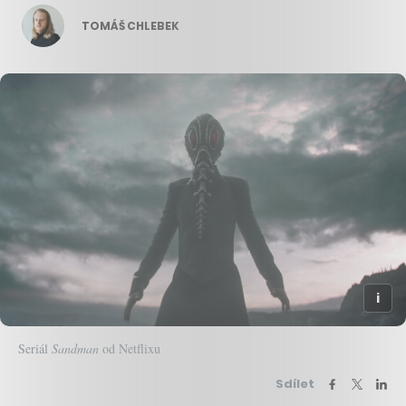
TOMÁŠ CHLEBEK
Seriál
Sandman
od Netflixu
Sdílet