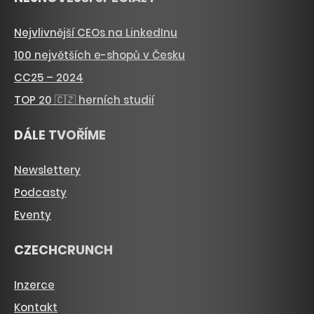
Nejvlivnější CEOs na LinkedInu
100 největších e-shopů v Česku
CC25 – 2024
TOP 20 🇨🇿 herních studií
DÁLE TVOŘÍME
Newslettery
Podcasty
Eventy
CZECHCRUNCH
Inzerce
Kontakt