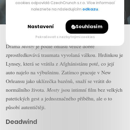
cookies odpovídá CzechCrunch s.r.o. Více informací
naleznete na následujícím
odkazu
.
Nastavení
Souhlasím
Film
Mosty
Pokračovat s nezbytnými cookies
Drama
Mosty
je podle ohlasů velice dobře
zprostředkovává traumata vyvolaná válkou. Hrdinkou je
Lynsey, která se vrátila z Afghánistánu poté, co její
auto najelo na výbušninu. Zatímco pracuje v New
Orleansu jako uklízečka bazénů, snaží se vrátit do
normálního života.
Mosty
jsou intimní film bez velkých
patetických gest a jednoznačného příběhu, ale o to
působí autentičtěji.
Deadwind