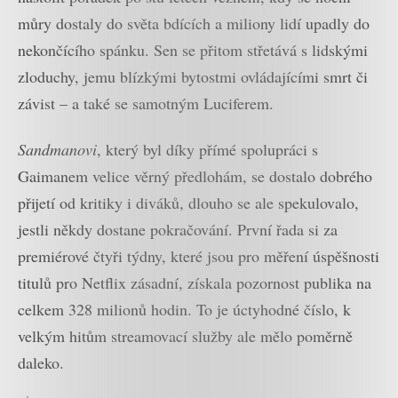
můry dostaly do světa bdících a miliony lidí upadly do
nekončícího spánku. Sen se přitom střetává s lidskými
zloduchy, jemu blízkými bytostmi ovládajícími smrt či
závist – a také se samotným Luciferem.
Sandmanovi
, který byl díky přímé spolupráci s
Gaimanem velice věrný předlohám, se dostalo dobrého
přijetí od kritiky i diváků, dlouho se ale spekulovalo,
jestli někdy dostane pokračování. První řada si za
premiérové čtyři týdny, které jsou pro měření úspěšnosti
titulů pro Netflix zásadní, získala pozornost publika na
celkem 328 milionů hodin. To je úctyhodné číslo, k
velkým hitům streamovací služby ale mělo poměrně
daleko.