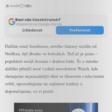
Uložit
0
0
Zobrazit
komentáře
Baví vás CzechCrunch?
Vídejte ho na Googlu častěji.
Sledovat
Preferovat
Dalším osud
Sandmana
, nového fantasy seriálu od
Netflixu, byl dlouho ve hvězdách. Teď už je jasno –
populární seriál dostane i druhou řadu. To a mnoho
dalšího přináší nové vydání newsletteru Watch, kde
shrnujeme nejzásadnější dění ve filmovém i televizním
světě, upozorňujeme na zajímavé trailery a
doporučujeme, co si pustit.