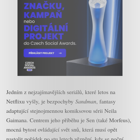
Jedním z nejzajímavějších seriálů, které letos na
Netflixu vyšly, je bezpochyby
Sandman
, fantasy
adaptující stejnojmennou komiksovou sérii Neila
Gaimana. Centrem jeho příběhu je Sen (také Morfeus),
mocná bytost ovládající svět snů, která musí opět
nastolit pořádek po stu letech věznění, kdy se noční