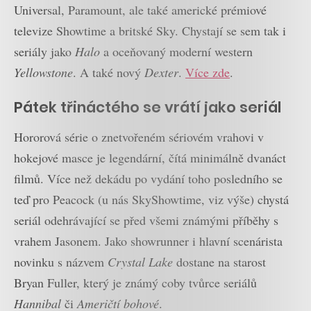
Universal, Paramount, ale také americké prémiové
televize Showtime a britské Sky. Chystají se sem tak i
seriály jako
Halo
a oceňovaný moderní western
Yellowstone
. A také nový
Dexter
.
Více zde
.
Pátek třináctého se vrátí jako seriál
Hororová série o znetvořeném sériovém vrahovi v
hokejové masce je legendární, čítá minimálně dvanáct
filmů. Více než dekádu po vydání toho posledního se
teď pro Peacock (u nás SkyShowtime, viz výše) chystá
seriál odehrávající se před všemi známými příběhy s
vrahem Jasonem. Jako showrunner i hlavní scenárista
novinku s názvem
Crystal Lake
dostane na starost
Bryan Fuller, který je známý coby tvůrce seriálů
Hannibal
či
Američtí bohové
.