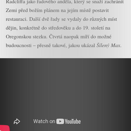
Radcliffa jako řadového anděla, který se snaží zachránit
Zemi před božím plánem na jejím místě postavit
restauraci. Další dvě řady se vydaly do různých míst
dějin, konkrétně do středověku a do 19. století na
Oregonskou stezku. Čtvrtá naopak míří do možné
budoucnosti – přesně takové, jakou ukázal
Šílený Max
.