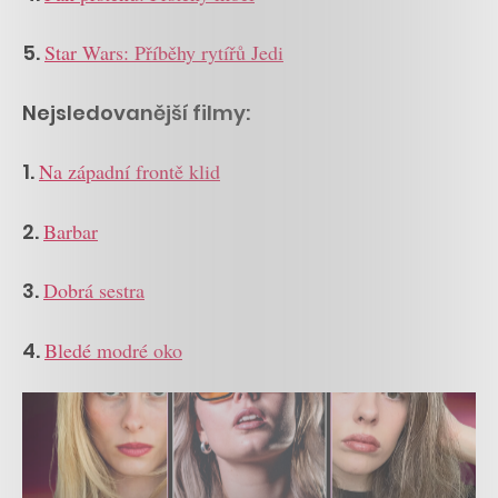
5.
Star Wars: Příběhy rytířů Jedi
Nejsledovanější filmy:
1.
Na západní frontě klid
2.
Barbar
3.
Dobrá sestra
4.
Bledé modré oko