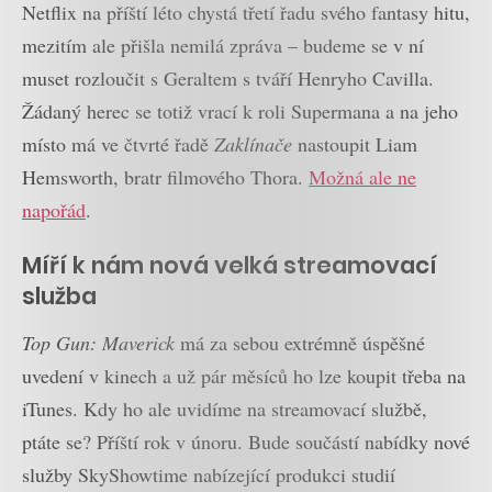
Netflix na příští léto chystá třetí řadu svého fantasy hitu,
mezitím ale přišla nemilá zpráva – budeme se v ní
muset rozloučit s Geraltem s tváří Henryho Cavilla.
Žádaný herec se totiž vrací k roli Supermana a na jeho
místo má ve čtvrté řadě
Zaklínače
nastoupit Liam
Hemsworth, bratr filmového Thora.
Možná ale ne
napořád
.
Míří k nám nová velká streamovací
služba
Top Gun: Maverick
má za sebou extrémně úspěšné
uvedení v kinech a už pár měsíců ho lze koupit třeba na
iTunes. Kdy ho ale uvidíme na streamovací službě,
ptáte se? Příští rok v únoru. Bude součástí nabídky nové
služby SkyShowtime nabízející produkci studií