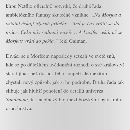
klipu Netflix oficiálně potvrdil, že druhá řada
ambiciózního fantasy skutečně vznikne.
„Na Morfea a
ostatní čekají úžasné příběhy… Teď je čas vrátit se do
práce. Čeká nás rodinná večeře… A Lucifer čeká, až se
Morfeus vrátí do pekla,“
řekl Gaiman.
Diváci se s Morfeem naposledy setkali ve světě snů,
kde se po důležitém uvědomění rozhodl o své království
starat jinak než dosud. Jeho soupeři ale mezitím
chystali nový způsob, jak si ho podrobit. Druhá řada tak
slibuje jak hlubší ponoření do detailů univerza
Sandmana
, tak napínavý boj mezi božskými bytostmi o
osud lidstva.