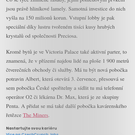
jsou právě hliníkové lamely. Samotná investice do nich
vyšla na 150 milionů korun. Vstupní lobby je pak
speciální díky lustru tvořeném tisíci kusy hrubých
krystalů od společnosti Preciosa.
Kromě bytů je ve Victoria Palace také aktivní parter, to
znamená, že v přízemí najdou lidé na ploše 1 900 metrů
čtverečních obchody či služby. Má tu být nová pobočka
potravin Albert, která otevírá 3. července, přesouvá se
sem pobočka České spořitelny a sídlit tu má telefonní
operátor O2 či lékárna Dr. Max, která je ze skupiny
Penta. A přidat se má také další pobočka kavárenského
řetězce
The Miners
.
Nastartujte svou kariéru
Více na CzechCrunch Jobs