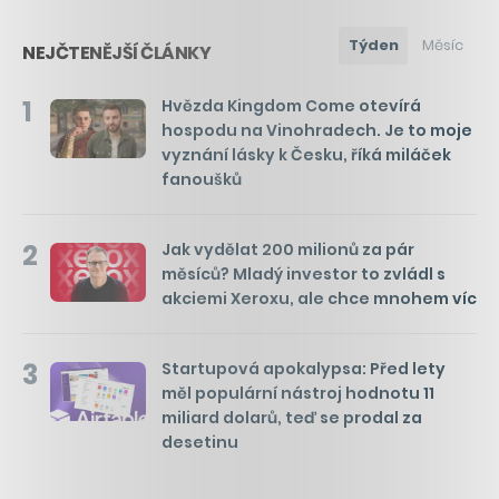
Týden
Měsíc
NEJČTENĚJŠÍ ČLÁNKY
1
Hvězda Kingdom Come otevírá
hospodu na Vinohradech. Je to moje
vyznání lásky k Česku, říká miláček
fanoušků
2
Jak vydělat 200 milionů za pár
měsíců? Mladý investor to zvládl s
akciemi Xeroxu, ale chce mnohem víc
3
Startupová apokalypsa: Před lety
měl populární nástroj hodnotu 11
miliard dolarů, teď se prodal za
desetinu