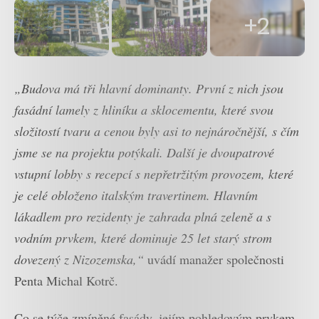
+2
„Budova má tři hlavní dominanty. První z nich jsou
fasádní lamely z hliníku a sklocementu, které svou
složitostí tvaru a cenou byly asi to nejnáročnější, s čím
jsme se na projektu potýkali. Další je dvoupatrové
vstupní lobby s recepcí s nepřetržitým provozem, které
je celé obloženo italským travertinem. Hlavním
lákadlem pro rezidenty je zahrada plná zeleně a s
vodním prvkem, které dominuje 25 let starý strom
dovezený z Nizozemska,“
uvádí manažer společnosti
Penta Michal Kotrč.
Co se týče zmíněné fasády, jejím pohledovým prvkem