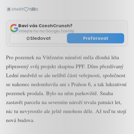
Uložit
0
0
Zobrazit
komentáře
Baví vás CzechCrunch?
Vídejte ho na Googlu častěji.
Sledovat
Preferovat
Pro pozemek na Vítězném náměstí měla dlouhá léta
připravený svůj projekt skupina PPF. Dům přezdívaný
Lední medvěd se ale nelíbil části veřejnosti, společnost
se nakonec nedomluvila ani s Prahou 6, a tak lukrativní
pozemek prodala. Bylo na něm parkoviště. Snaha
zastavět parcelu na severním nároží trvala patnáct let,
nic tu nevyrostlo ale ještě mnohem déle. Až teď tu stojí
nová budova.