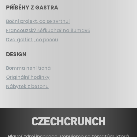
PŘÍBĚHY Z GASTRA
Boční projekt, co se zvrtnul
Francouzský šéfkuchař na Šumavě
Dva golfisti, co pečou
DESIGN
Bomma není tichá
Originální hodinky
Nábytek z betonu
Hlavní zdroj inspirace. Věnujeme se tématům, která