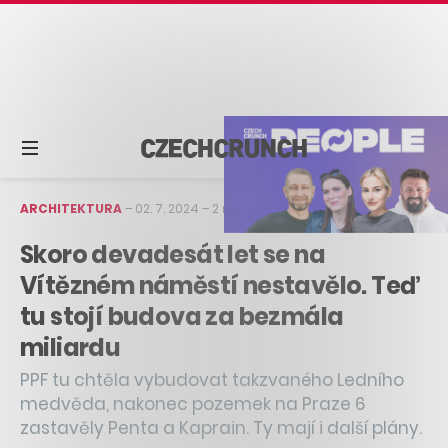
ARCHITEKTURA
–
02. 7. 2024
–
2 min čtení
Skoro devadesát let se na
Vítězném náměstí nestavělo. Teď
tu stojí budova za bezmála
miliardu
PPF tu chtěla vybudovat takzvaného Ledního
medvěda, nakonec pozemek na Praze 6
zastavěly Penta a Kaprain. Ty mají i další plány.