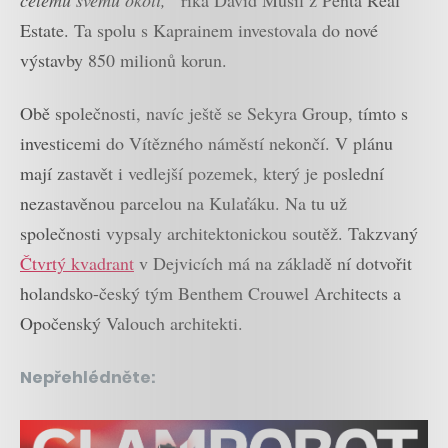
celému svému okolí,“
říká David Musil z Penta Real
Estate. Ta spolu s Kaprainem investovala do nové
výstavby 850 milionů korun.
Obě společnosti, navíc ještě se Sekyra Group, tímto s
investicemi do Vítězného náměstí nekončí. V plánu
mají zastavět i vedlejší pozemek, který je poslední
nezastavěnou parcelou na Kulaťáku. Na tu už
společnosti vypsaly architektonickou soutěž. Takzvaný
Čtvrtý kvadrant
v Dejvicích má na základě ní dotvořit
holandsko-český tým Benthem Crouwel Architects a
Opočenský Valouch architekti.
Nepřehlédněte: