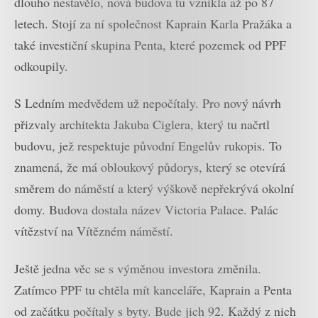
dlouho nestavělo, nová budova tu vznikla až po 87
letech. Stojí za ní společnost Kaprain Karla Pražáka a
také investiční skupina Penta, které pozemek od PPF
odkoupily.
S Ledním medvědem už nepočítaly. Pro nový návrh
přizvaly architekta Jakuba Ciglera, který tu načrtl
budovu, jež respektuje původní Engelův rukopis. To
znamená, že má obloukový půdorys, který se otevírá
směrem do náměstí a který výškově nepřekrývá okolní
domy. Budova dostala název Victoria Palace. Palác
vítězství na Vítězném náměstí.
Ještě jedna věc se s výměnou investora změnila.
Zatímco PPF tu chtěla mít kanceláře, Kaprain a Penta
od začátku počítaly s byty. Bude jich 92. Každý z nich