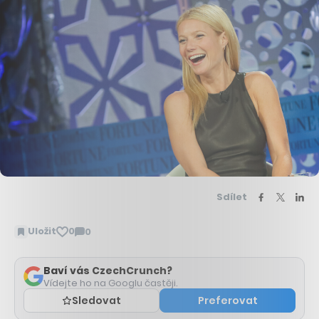
Sdílet
Uložit
0
0
Zobrazit
komentáře
Baví vás CzechCrunch?
Vídejte ho na Googlu častěji.
Sledovat
Preferovat