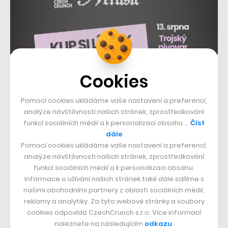
Investice by měla sloužit na zmíněnou globální expanzi
Cookies
a také rozšíření sortimentu. Goop aktuálně se svým e-
Pomocí cookies ukládáme vaše nastavení a preferencí,
commerce byznysem operuje pouze na trzích Spojených
analýze návštěvnosti našich stránek, zprostředkování
států a Kanady, nicméně ke konci roku by se měl dostat
funkcí sociálních médií a k personalizaci obsahu …
Číst
i do Evropy.
dále
Pomocí cookies ukládáme vaše nastavení a preferencí,
analýze návštěvnosti našich stránek, zprostředkování
Foto:
Fortune Conferences
(Flickr)
funkcí sociálních médií a k personalizaci obsahu.
Informace o užívání našich stránek také dále sdílíme s
Nepřehlédněte:
našimi obchodními partnery z oblasti sociálních médií,
reklamy a analytiky. Za tyto webové stránky a soubory
cookies odpovídá CzechCrunch s.r.o. Více informací
naleznete na následujícím
odkazu
.