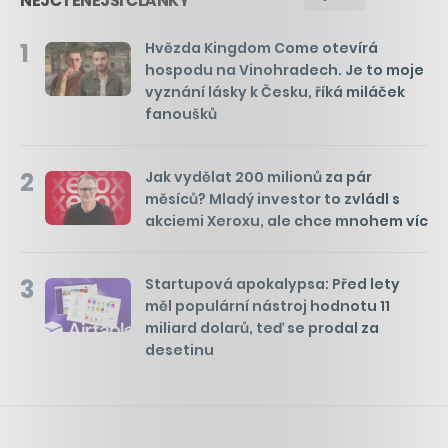
NEJČTENĚJŠÍ ČLÁNKY
1
Hvězda Kingdom Come otevírá
hospodu na Vinohradech. Je to moje
vyznání lásky k Česku, říká miláček
fanoušků
2
Jak vydělat 200 milionů za pár
měsíců? Mladý investor to zvládl s
akciemi Xeroxu, ale chce mnohem víc
3
Startupová apokalypsa: Před lety
měl populární nástroj hodnotu 11
miliard dolarů, teď se prodal za
desetinu