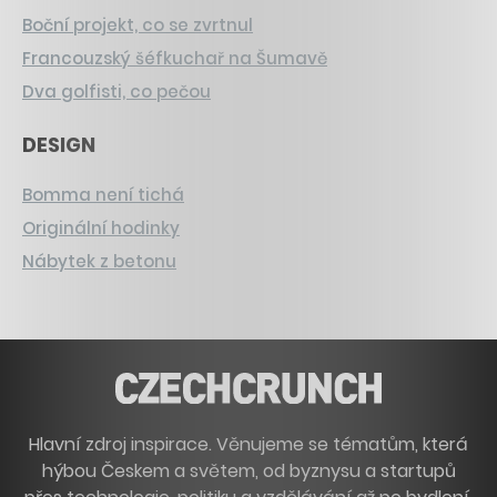
Boční projekt, co se zvrtnul
Francouzský šéfkuchař na Šumavě
Dva golfisti, co pečou
DESIGN
Bomma není tichá
Originální hodinky
Nábytek z betonu
Hlavní zdroj inspirace. Věnujeme se tématům, která
hýbou Českem a světem, od byznysu a startupů