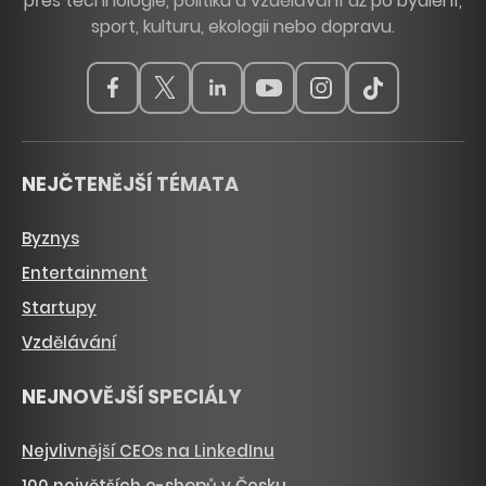
přes technologie, politiku a vzdělávání až po bydlení,
sport, kulturu, ekologii nebo dopravu.
NEJČTENĚJŠÍ TÉMATA
Byznys
Entertainment
Startupy
Vzdělávání
NEJNOVĚJŠÍ SPECIÁLY
Nejvlivnější CEOs na LinkedInu
100 největších e-shopů v Česku