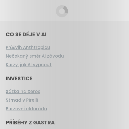
CO SE DĚJE V AI
Průšvih Anthtropicu
Nečekaný směr AI závodu
Kurzy, jak AI vypnout
INVESTICE
Sázka na Xerox
Strnad v Pirelli
Burzovní eldorádo
PŘÍBĚHY Z GASTRA