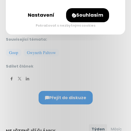
Nastavení
Souhlasím
Pokračovat s nezbytnými cookies
Související témata:
Goop
Gwyneth Paltrow
Sdílet článek
Přejít do diskuze
Týden
Měsíc