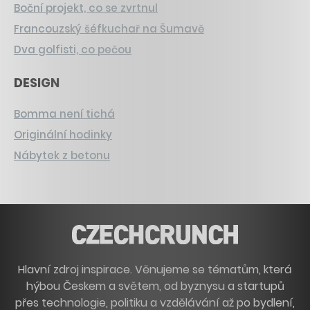
Boční projekt, co se zvrtnul
Francouzský šéfkuchař na Šumavě
Dva golfisti, co pečou
DESIGN
Bomma není tichá
Originální hodinky
Nábytek z betonu
Hlavní zdroj inspirace. Věnujeme se tématům, která
hýbou Českem a světem, od byznysu a startupů
přes technologie, politiku a vzdělávání až po bydlení,