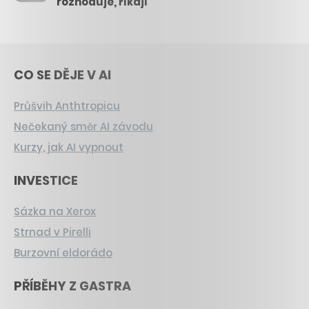
rozhoduje, říkají
CO SE DĚJE V AI
Průšvih Anthtropicu
Nečekaný směr AI závodu
Kurzy, jak AI vypnout
INVESTICE
Sázka na Xerox
Strnad v Pirelli
Burzovní eldorádo
PŘÍBĚHY Z GASTRA