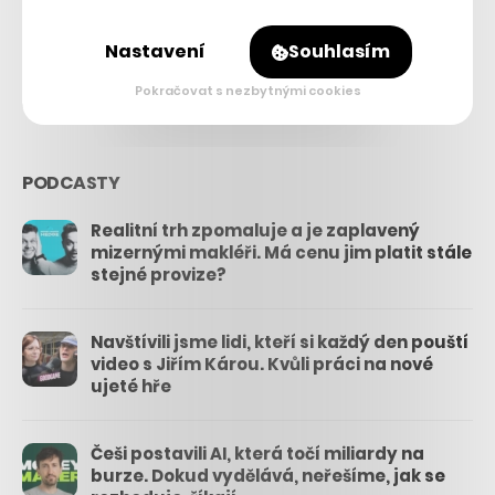
26.3k
Nastavení
Souhlasím
3.3k
Pokračovat s nezbytnými cookies
PODCASTY
Realitní trh zpomaluje a je zaplavený
mizernými makléři. Má cenu jim platit stále
stejné provize?
Navštívili jsme lidi, kteří si každý den pouští
video s Jiřím Károu. Kvůli práci na nové
ujeté hře
Češi postavili AI, která točí miliardy na
burze. Dokud vydělává, neřešíme, jak se