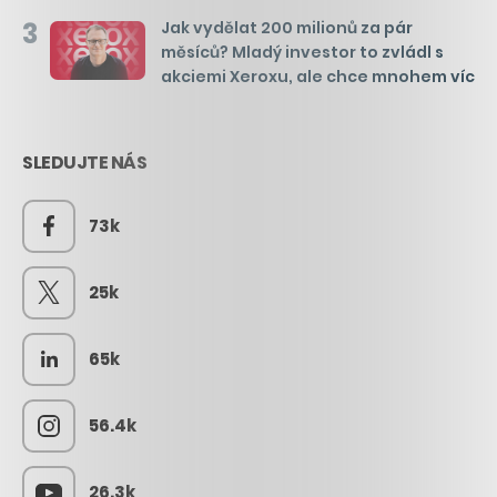
3
Jak vydělat 200 milionů za pár
měsíců? Mladý investor to zvládl s
akciemi Xeroxu, ale chce mnohem víc
SLEDUJTE NÁS
73k
25k
65k
56.4k
26.3k