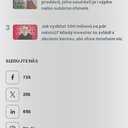
prodává, jeho součástí je i sýpka
nebo sušárna chmele
3
Jak vydělat 200 milionů za pár
měsíců? Mladý investor to zvládl s
akciemi Xeroxu, ale chce mnohem víc
SLEDUJTE NÁS
73k
25k
65k