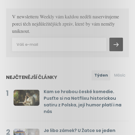
V newsletteru Weekly vám každou neděli naservírujeme
porci těch nejdůležitějších zpráv, které by vám neměly
uniknout.
Týden
Měsíc
NEJČTENĚJŠÍ ČLÁNKY
1
Kam se hrabou české komedie.
Pusťte si na Netflixu historickou
satiru z Polska, její humor platí i na
nás
2
Je libo zámek? U Žatce se jeden