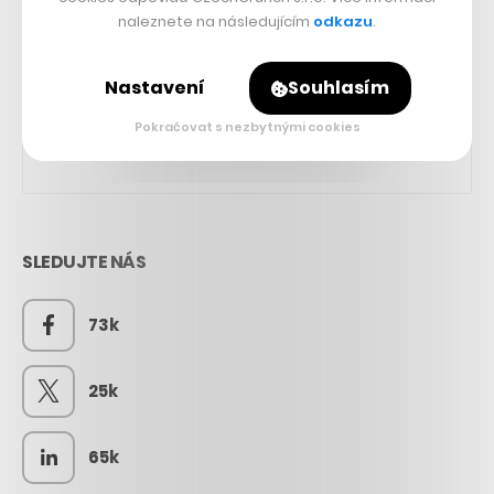
naleznete na následujícím
odkazu
.
Nastavení
Souhlasím
Pokračovat s nezbytnými cookies
SLEDUJTE NÁS
73k
25k
65k