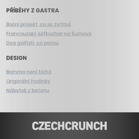
PŘÍBĚHY Z GASTRA
Boční projekt, co se zvrtnul
Francouzský šéfkuchař na Šumavě
Dva golfisti, co pečou
DESIGN
Bomma není tichá
Originální hodinky
Nábytek z betonu