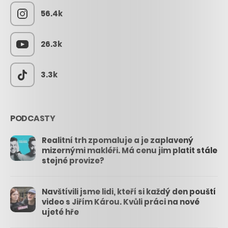
56.4k
26.3k
3.3k
PODCASTY
Realitní trh zpomaluje a je zaplavený
mizernými makléři. Má cenu jim platit stále
stejné provize?
Navštívili jsme lidi, kteří si každý den pouští
video s Jiřím Károu. Kvůli práci na nové
ujeté hře