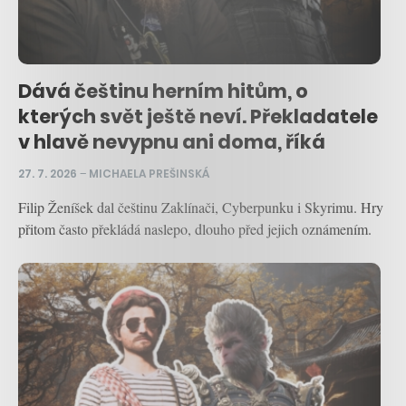
Dává češtinu herním hitům, o
kterých svět ještě neví. Překladatele
v hlavě nevypnu ani doma, říká
27. 7. 2026
–
MICHAELA PREŠINSKÁ
Filip Ženíšek dal češtinu Zaklínači, Cyberpunku i Skyrimu. Hry
přitom často překládá naslepo, dlouho před jejich oznámením.