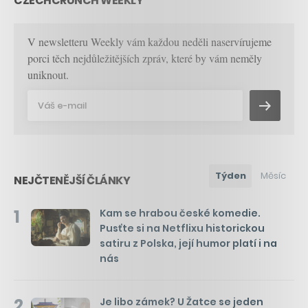
CZECHCRUNCH WEEKLY
V newsletteru Weekly vám každou neděli naservírujeme
porci těch nejdůležitějších zpráv, které by vám neměly
uniknout.
Týden
Měsíc
NEJČTENĚJŠÍ ČLÁNKY
1
Kam se hrabou české komedie.
Pusťte si na Netflixu historickou
satiru z Polska, její humor platí i na
nás
2
Je libo zámek? U Žatce se jeden