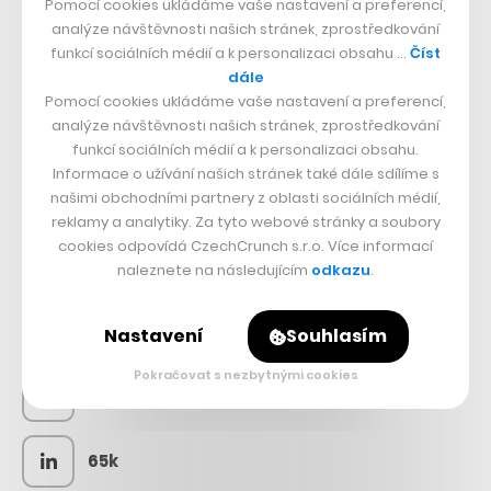
Pomocí cookies ukládáme vaše nastavení a preferencí,
analýze návštěvnosti našich stránek, zprostředkování
funkcí sociálních médií a k personalizaci obsahu …
Číst
dále
Pomocí cookies ukládáme vaše nastavení a preferencí,
analýze návštěvnosti našich stránek, zprostředkování
funkcí sociálních médií a k personalizaci obsahu.
Informace o užívání našich stránek také dále sdílíme s
našimi obchodními partnery z oblasti sociálních médií,
reklamy a analytiky. Za tyto webové stránky a soubory
cookies odpovídá CzechCrunch s.r.o. Více informací
SLEDUJTE NÁS
naleznete na následujícím
odkazu
.
73k
Nastavení
Souhlasím
Pokračovat s nezbytnými cookies
25k
65k