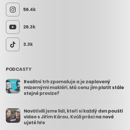
56.4k
26.3k
3.3k
PODCASTY
Realitní trh zpomaluje a je zaplavený
mizernými makléři. Má cenu jim platit stále
stejné provize?
Navštívili jsme lidi, kteří si každý den pouští
video s Jiřím Károu. Kvůli práci na nové
ujeté hře