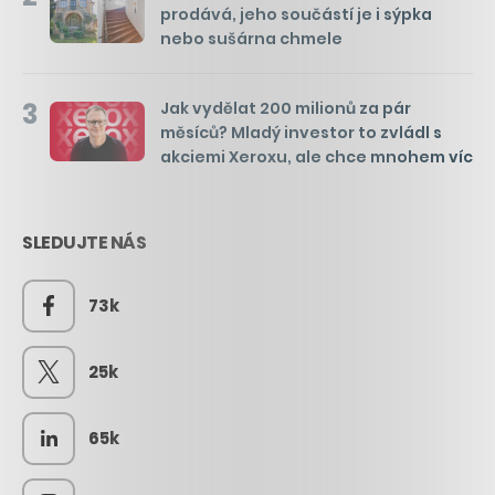
prodává, jeho součástí je i sýpka
nebo sušárna chmele
3
Jak vydělat 200 milionů za pár
měsíců? Mladý investor to zvládl s
akciemi Xeroxu, ale chce mnohem víc
SLEDUJTE NÁS
73k
25k
65k