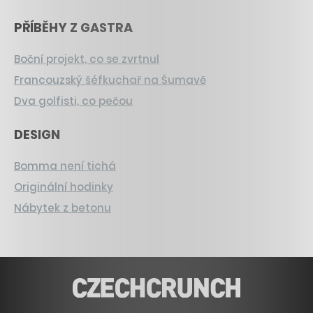
PŘÍBĚHY Z GASTRA
Boční projekt, co se zvrtnul
Francouzský šéfkuchař na Šumavě
Dva golfisti, co pečou
DESIGN
Bomma není tichá
Originální hodinky
Nábytek z betonu