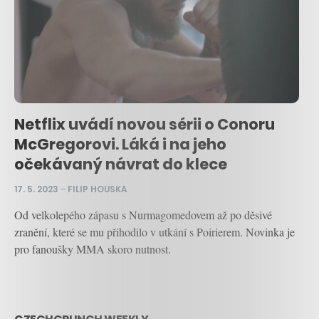
Netflix uvádí novou sérii o Conoru
McGregorovi. Láká i na jeho
očekávaný návrat do klece
17. 5. 2023
–
FILIP HOUSKA
Od velkolepého zápasu s Nurmagomedovem až po děsivé
zranění, které se mu přihodilo v utkání s Poirierem. Novinka je
pro fanoušky MMA skoro nutnost.