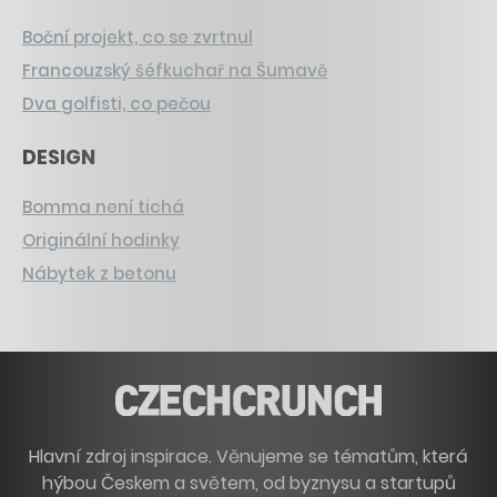
Boční projekt, co se zvrtnul
Francouzský šéfkuchař na Šumavě
Dva golfisti, co pečou
DESIGN
Bomma není tichá
Originální hodinky
Nábytek z betonu
Hlavní zdroj inspirace. Věnujeme se tématům, která
hýbou Českem a světem, od byznysu a startupů