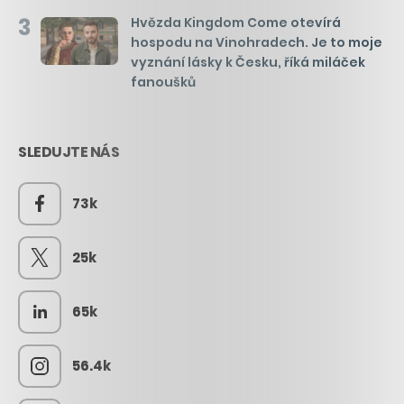
3
Hvězda Kingdom Come otevírá
hospodu na Vinohradech. Je to moje
vyznání lásky k Česku, říká miláček
fanoušků
SLEDUJTE NÁS
73k
25k
65k
56.4k