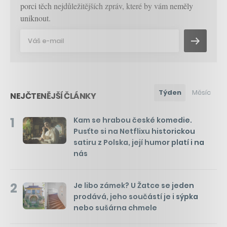
porci těch nejdůležitějších zpráv, které by vám neměly
uniknout.
Týden
Měsíc
NEJČTENĚJŠÍ ČLÁNKY
1
Kam se hrabou české komedie.
Pusťte si na Netflixu historickou
satiru z Polska, její humor platí i na
nás
2
Je libo zámek? U Žatce se jeden
prodává, jeho součástí je i sýpka
nebo sušárna chmele