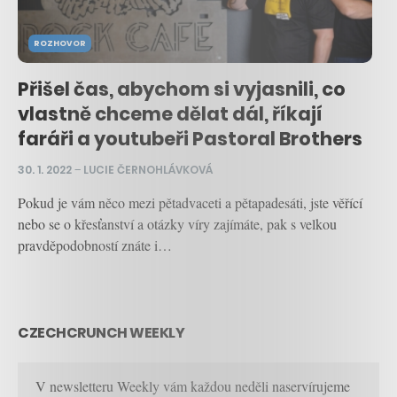
ROZHOVOR
Přišel čas, abychom si vyjasnili, co
vlastně chceme dělat dál, říkají
faráři a youtubeři Pastoral Brothers
30. 1. 2022
–
LUCIE ČERNOHLÁVKOVÁ
Pokud je vám něco mezi pětadvaceti a pětapadesáti, jste věřící
nebo se o křesťanství a otázky víry zajímáte, pak s velkou
pravděpodobností znáte i…
CZECHCRUNCH WEEKLY
V newsletteru Weekly vám každou neděli naservírujeme