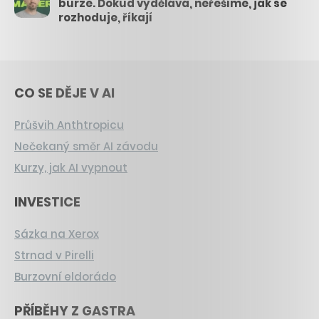
burze. Dokud vydělává, neřešíme, jak se
rozhoduje, říkají
CO SE DĚJE V AI
Průšvih Anthtropicu
Nečekaný směr AI závodu
Kurzy, jak AI vypnout
INVESTICE
Sázka na Xerox
Strnad v Pirelli
Burzovní eldorádo
PŘÍBĚHY Z GASTRA