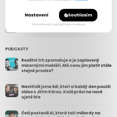
26.3k
Nastavení
Souhlasím
Pokračovat s nezbytnými cookies
3.3k
PODCASTY
Realitní trh zpomaluje a je zaplavený
mizernými makléři. Má cenu jim platit stále
stejné provize?
Navštívili jsme lidi, kteří si každý den pouští
video s Jiřím Károu. Kvůli práci na nové
ujeté hře
Češi postavili AI, která točí miliardy na