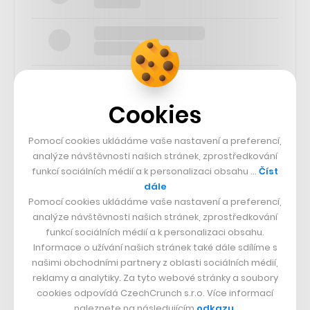
Cookies
SLEDUJTE NÁS
Pomocí cookies ukládáme vaše nastavení a preferencí,
analýze návštěvnosti našich stránek, zprostředkování
funkcí sociálních médií a k personalizaci obsahu …
Číst
73k
dále
Pomocí cookies ukládáme vaše nastavení a preferencí,
25k
analýze návštěvnosti našich stránek, zprostředkování
funkcí sociálních médií a k personalizaci obsahu.
Informace o užívání našich stránek také dále sdílíme s
65k
našimi obchodními partnery z oblasti sociálních médií,
reklamy a analytiky. Za tyto webové stránky a soubory
cookies odpovídá CzechCrunch s.r.o. Více informací
56.4k
naleznete na následujícím
odkazu
.