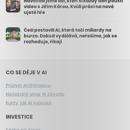
Navštívili jsme lidi, kteří si každý den pouští
video s Jiřím Károu. Kvůli práci na nové
ujeté hře
Češi postavili AI, která točí miliardy na
burze. Dokud vydělává, neřešíme, jak se
rozhoduje, říkají
CO SE DĚJE V AI
Průšvih Anthtropicu
Nečekaný směr AI závodu
Kurzy, jak AI vypnout
INVESTICE
Sázka na Xerox