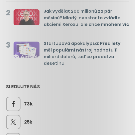
2
Jak vydělat 200 milionů za pár
měsíců? Mladý investor to zvládl s
akciemi Xeroxu, ale chce mnohem víc
3
Startupová apokalypsa: Před lety
měl populární nástroj hodnotu 11
miliard dolarů, teď se prodal za
desetinu
SLEDUJTE NÁS
73k
25k