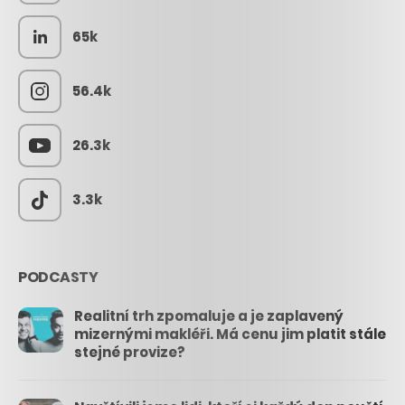
65k
56.4k
26.3k
3.3k
PODCASTY
Realitní trh zpomaluje a je zaplavený
mizernými makléři. Má cenu jim platit stále
stejné provize?