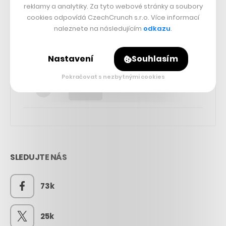
reklamy a analytiky. Za tyto webové stránky a soubory
cookies odpovídá CzechCrunch s.r.o. Více informací
naleznete na následujícím
odkazu
.
Nastavení
Souhlasím
Pokračovat s nezbytnými cookies
SLEDUJTE NÁS
73k
25k