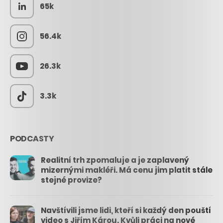
65k
56.4k
26.3k
3.3k
PODCASTY
Realitní trh zpomaluje a je zaplavený
mizernými makléři. Má cenu jim platit stále
stejné provize?
Navštívili jsme lidi, kteří si každý den pouští
video s Jiřím Károu. Kvůli práci na nové