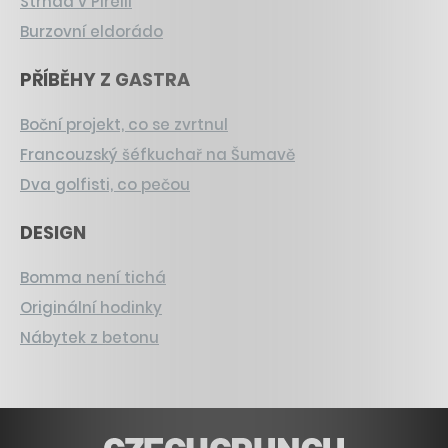
Strnad v Pirelli
Burzovní eldorádo
PŘÍBĚHY Z GASTRA
Boční projekt, co se zvrtnul
Francouzský šéfkuchař na Šumavě
Dva golfisti, co pečou
DESIGN
Bomma není tichá
Originální hodinky
Nábytek z betonu