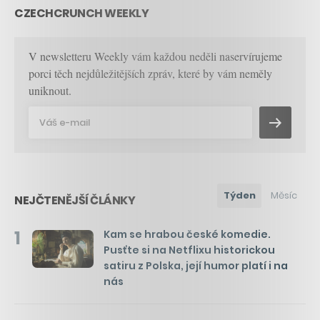
CZECHCRUNCH WEEKLY
V newsletteru Weekly vám každou neděli naservírujeme
porci těch nejdůležitějších zpráv, které by vám neměly
uniknout.
Týden
Měsíc
NEJČTENĚJŠÍ ČLÁNKY
1
Kam se hrabou české komedie.
Pusťte si na Netflixu historickou
satiru z Polska, její humor platí i na
nás