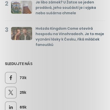
2
Je libo zámek? U Žatce se jeden
prodává, jeho součástí je i sýpka
nebo sušárna chmele
3
Hvězda Kingdom Come otevírá
hospodu na Vinohradech. Je to moje
vyznání lásky k Česku, říká miláček
fanoušků
SLEDUJTE NÁS
73k
25k
65k