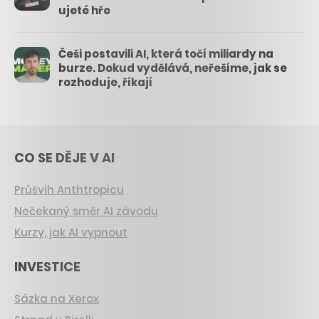
ujeté hře
Češi postavili AI, která točí miliardy na
burze. Dokud vydělává, neřešíme, jak se
rozhoduje, říkají
CO SE DĚJE V AI
Průšvih Anthtropicu
Nečekaný směr AI závodu
Kurzy, jak AI vypnout
INVESTICE
Sázka na Xerox