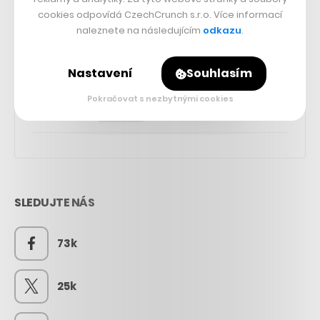
cookies odpovídá CzechCrunch s.r.o. Více informací
naleznete na následujícím
odkazu
.
Nastavení
Souhlasím
Pokračovat s nezbytnými cookies
SLEDUJTE NÁS
73k
25k