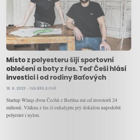
Místo z polyesteru šijí sportovní
oblečení a boty z řas. Teď Češi hlásí
investici i od rodiny Baťových
18. 9. 2023
–
IVA BREJLOVÁ
Startup Winqs dvou Čechů z Berlína má od investorů 24
milionů. Vlákna z řas či eukalyptu prý dokážou napodobit
polyester i nylon.