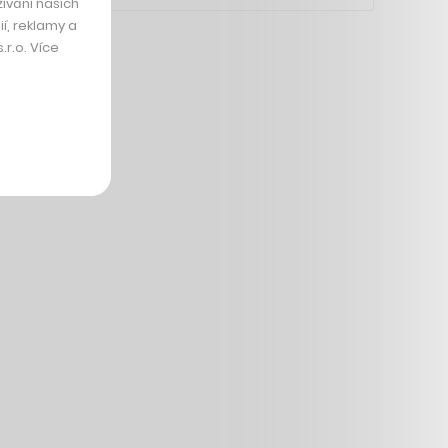
ívání našich
í, reklamy a
r.o. Více