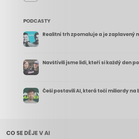
PODCASTY
Realitní trh zpomaluje a je zaplavený m
Navštívili jsme lidi, kteří si každý den 
Češi postavili AI, která točí miliardy n
CO SE DĚJE V AI