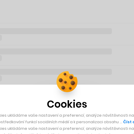
Cookies
ies ukládáme vaše nastavení a preferencí, analýze návštěvnosti naš
středkování funkcí sociálních médií a k personalizaci obsahu …
Číst 
ies ukládáme vaše nastavení a preferencí, analýze návštěvnosti naš