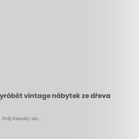
vyrábět vintage nábytek ze dřeva
átu. Svůj řemeslný um…