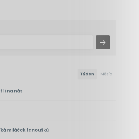
Týden
Měsíc
í i na nás
íká miláček fanoušků