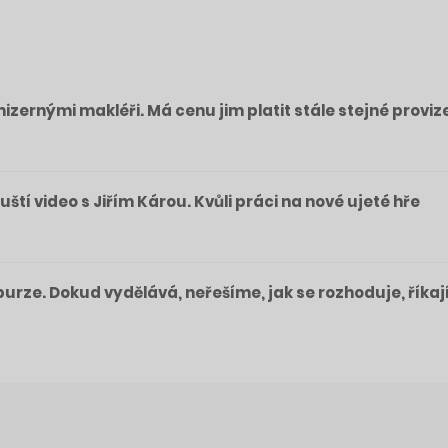
izernými makléři. Má cenu jim platit stále stejné proviz
pouští video s Jiřím Károu. Kvůli práci na nové ujeté hře
a burze. Dokud vydělává, neřešíme, jak se rozhoduje, říkaj