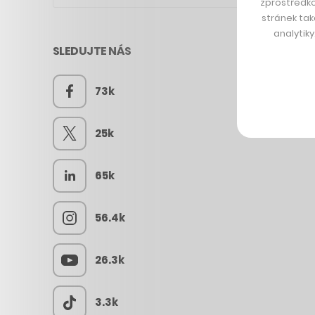
zprostředko
stránek tak
analytik
SLEDUJTE NÁS
73k
25k
65k
56.4k
26.3k
3.3k