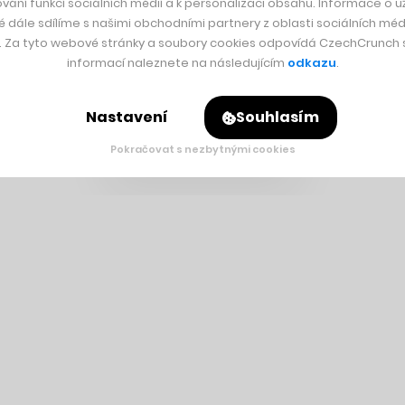
vání funkcí sociálních médií a k personalizaci obsahu. Informace o už
é dále sdílíme s našimi obchodními partnery z oblasti sociálních médi
y. Za tyto webové stránky a soubory cookies odpovídá CzechCrunch s.
informací naleznete na následujícím
odkazu
.
Nastavení
Souhlasím
Pokračovat s nezbytnými cookies