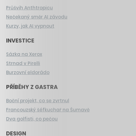
Průšvih Anthtropicu
Nečekaný směr AI závodu
Kurzy, jak AI vypnout
INVESTICE
Sázka na Xerox
Strnad v Pirelli
Burzovní eldorádo
PŘÍBĚHY Z GASTRA
Boční projekt, co se zvrtnul
Francouzský šéfkuchař na Šumavě
Dva golfisti, co pečou
DESIGN