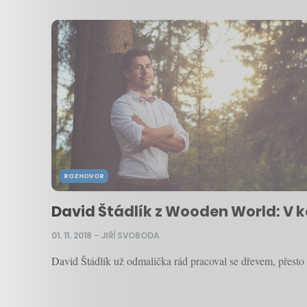
ROZHOVOR
David Štádlík z Wooden World: V k
01. 11. 2018
–
JIŘÍ SVOBODA
David Štádlík už odmalička rád pracoval se dřevem, přesto 