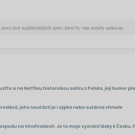
orci těch nejdůležitějších zpráv, které by vám neměly uniknout.
te si na Netflixu historickou satiru z Polska, její humor plat
prodává, jeho součástí je i sýpka nebo sušárna chmele
podu na Vinohradech. Je to moje vyznání lásky k Česku, ř