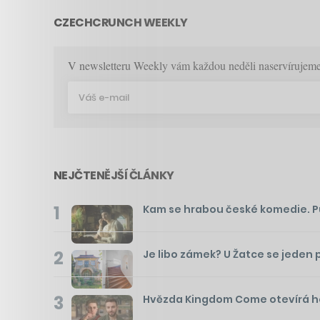
CZECHCRUNCH WEEKLY
V newsletteru Weekly vám každou neděli naservírujeme p
NEJČTENĚJŠÍ ČLÁNKY
1
Kam se hrabou české komedie. Pusť
2
Je libo zámek? U Žatce se jeden 
3
Hvězda Kingdom Come otevírá hos