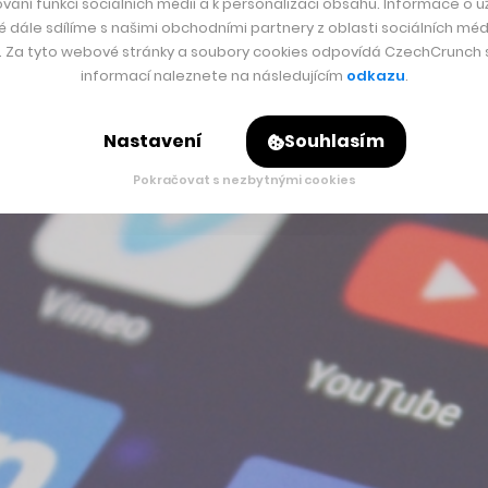
vání funkcí sociálních médií a k personalizaci obsahu. Informace o už
é dále sdílíme s našimi obchodními partnery z oblasti sociálních médi
y. Za tyto webové stránky a soubory cookies odpovídá CzechCrunch s.
informací naleznete na následujícím
odkazu
.
Nastavení
Souhlasím
Pokračovat s nezbytnými cookies