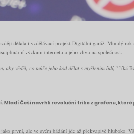
ozději dělala i vzdělávací projekt Digitální garáž. Minulý ro
isciplinární výzkum internetu a jeho vlivu na společnost.
, aby věděl, co může jeho kód dělat s myšlením lidí,“
říká Ba
. Mladí Češi navrhli revoluční triko z grafenu, kter
jako první, ale ve svém bádání jde až překvapivě hluboko. Vš