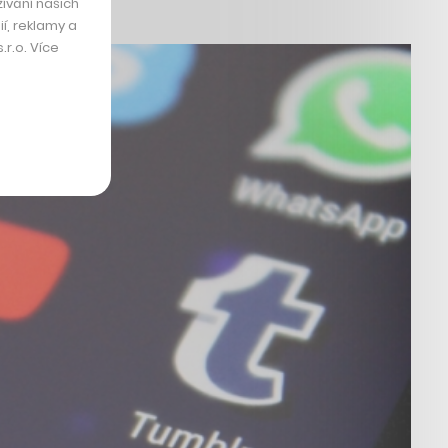
ívání našich
í, reklamy a
r.o. Více