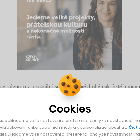
ce, algoritmy a sociální sítě, na straně druhé pak čistě huma
čková věnuje tomu, jak si zachovat lidskou mysl v prostředí,
Cookies
logických konferencích, od gymnázia ji zajímaly sociální vě
ies ukládáme vaše nastavení a preferencí, analýze návštěvnosti naš
středkování funkcí sociálních médií a k personalizaci obsahu …
Číst 
ončila oborem Social Science of the Internet na prestižní Oxfo
ies ukládáme vaše nastavení a preferencí, analýze návštěvnosti naš
se věnuje dnes.