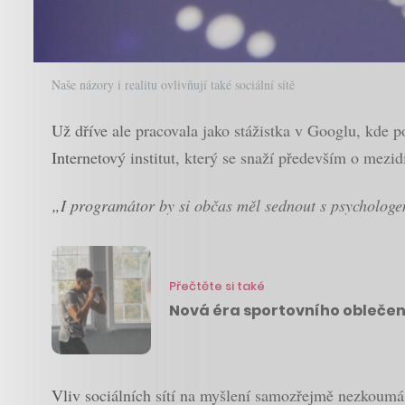
Naše názory i realitu ovlivňují také sociální sítě
Už dříve ale pracovala jako stážistka v Googlu, kde p
Internetový institut, který se snaží především o mezid
„I programátor by si občas měl sednout s psychologem
Přečtěte si také
Nová éra sportovního oblečení
Vliv sociálních sítí na myšlení samozřejmě nezkoumá 