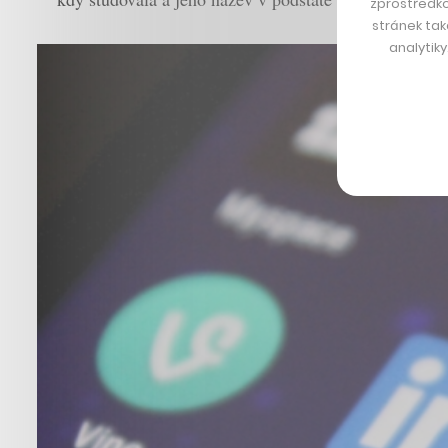
zprostředko
stránek tak
analytik