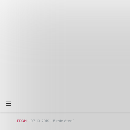
TECH
–
07. 10. 2019
–
5 min čtení