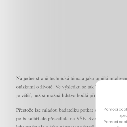
Na jedné straně technická témata jako umělá inteligen
otázkami o životě. Ve výsledku se tak Tereza Bartoní
je větší, než si možná lidstvo hodlá připustit.
Přestože lze mladou badatelku potkat spíše na techno
Pomocí cook
zpro
po bakaláři ale přesedlala na VŠE. Svoje vzdělání zak
Pomocí cook
kdy studovala a jeho název v podstatě shrnuje, čemu 