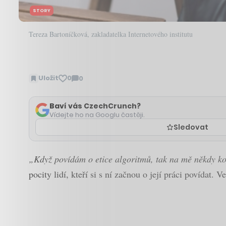
STORY
Tereza Bartoníčková, zakladatelka Internetového institutu
Uložit
0
0
Zobrazit
komentáře
Baví vás CzechCrunch?
Vídejte ho na Googlu častěji.
Sledovat
„Když povídám o etice algoritmů, tak na mě někdy kou
pocity lidí, kteří si s ní začnou o její práci povídat. 