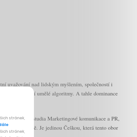
nitní uvažování nad lidským myšlením, společností i
 kterému dominují umělé algoritmy. A tahle dominance
dy. Vydala se na studia Marketingové komunikace a PR,
ich stránek,
dále
rdské univerzitě. Je jedinou Češkou, která tento obor
ich stránek,