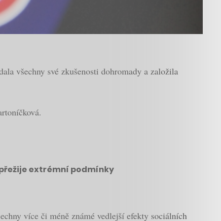
k dala všechny své zkušenosti dohromady a založila
rtoníčková.
é přežije extrémní podmínky
echny více či méně známé vedlejší efekty sociálních