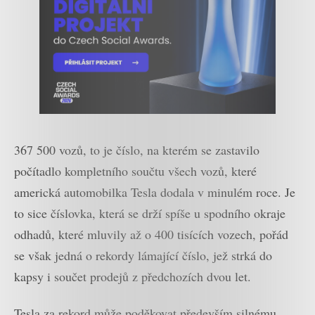
367 500 vozů, to je číslo, na kterém se zastavilo
počítadlo kompletního součtu všech vozů, které
americká automobilka Tesla dodala v minulém roce. Je
to sice číslovka, která se drží spíše u spodního okraje
odhadů, které mluvily až o 400 tisících vozech, pořád
se však jedná o rekordy lámající číslo, jež strká do
kapsy i součet prodejů z předchozích dvou let.
Tesla za rekord může poděkovat především silnému