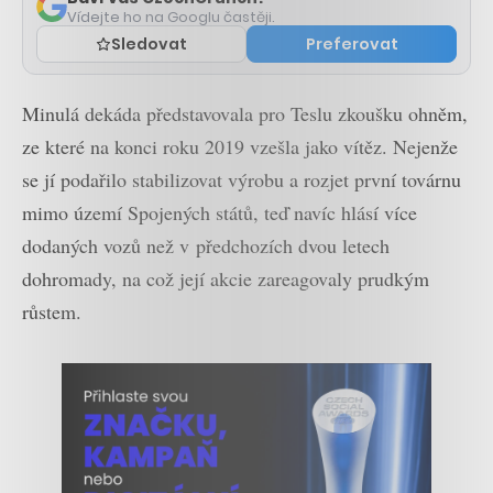
Vídejte ho na Googlu častěji.
Sledovat
Preferovat
Minulá dekáda představovala pro Teslu zkoušku ohněm,
ze které na konci roku 2019 vzešla jako vítěz. Nejenže
se jí podařilo stabilizovat výrobu a rozjet první továrnu
mimo území Spojených států, teď navíc hlásí více
dodaných vozů než v předchozích dvou letech
dohromady, na což její akcie zareagovaly prudkým
růstem.