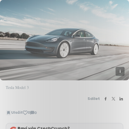
Tesla Model 3
Sdílet
Uložit
0
0
Zobrazit
komentáře
Baví vás CzechCrunch?