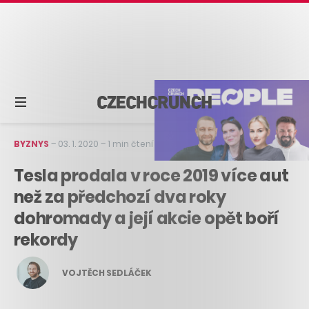
BYZNYS
–
03. 1. 2020
–
1 min čtení
Tesla prodala v roce 2019 více aut
než za předchozí dva roky
dohromady a její akcie opět boří
rekordy
VOJTĚCH SEDLÁČEK