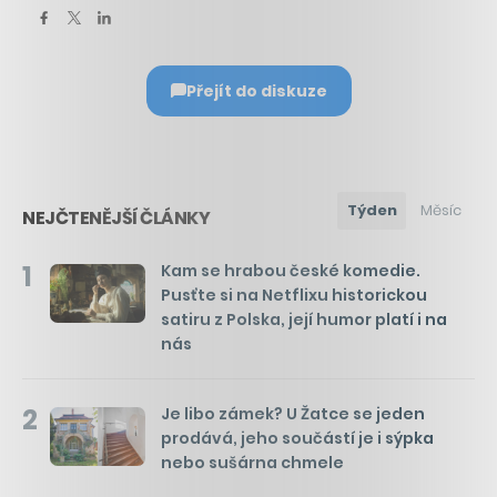
Přejít do diskuze
Týden
Měsíc
NEJČTENĚJŠÍ ČLÁNKY
1
Kam se hrabou české komedie.
Pusťte si na Netflixu historickou
satiru z Polska, její humor platí i na
nás
2
Je libo zámek? U Žatce se jeden
prodává, jeho součástí je i sýpka
nebo sušárna chmele