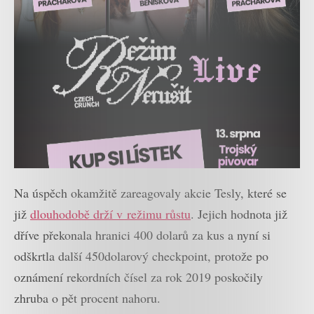
Na úspěch okamžitě zareagovaly akcie Tesly, které se
již
dlouhodobě drží v režimu růstu
. Jejich hodnota již
dříve překonala hranici 400 dolarů za kus a nyní si
odškrtla další 450dolarový checkpoint, protože po
oznámení rekordních čísel za rok 2019 poskočily
zhruba o pět procent nahoru.