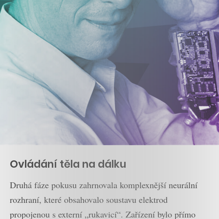
Ovládání těla na dálku
Druhá fáze pokusu zahrnovala komplexnější neurální
rozhraní, které obsahovalo soustavu elektrod
propojenou s externí „rukavicí“. Zařízení bylo přímo