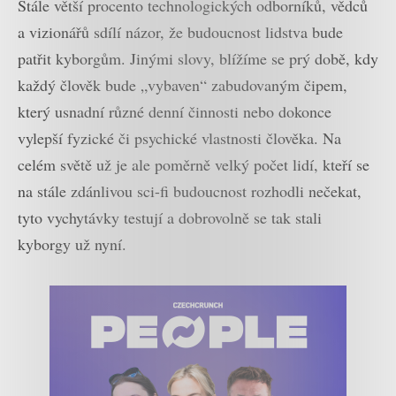
Stále větší procento technologických odborníků, vědců
a vizionářů sdílí názor, že budoucnost lidstva bude
patřit kyborgům. Jinými slovy, blížíme se prý době, kdy
každý člověk bude „vybaven“ zabudovaným čipem,
který usnadní různé denní činnosti nebo dokonce
vylepší fyzické či psychické vlastnosti člověka. Na
celém světě už je ale poměrně velký počet lidí, kteří se
na stále zdánlivou sci-fi budoucnost rozhodli nečekat,
tyto vychytávky testují a dobrovolně se tak stali
kyborgy už nyní.