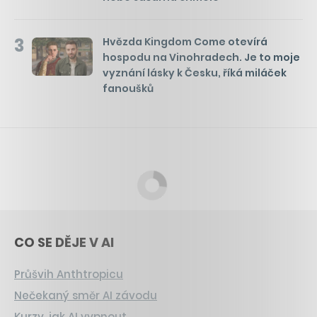
3
Hvězda Kingdom Come otevírá
hospodu na Vinohradech. Je to moje
vyznání lásky k Česku, říká miláček
fanoušků
CO SE DĚJE V AI
Průšvih Anthtropicu
Nečekaný směr AI závodu
Kurzy, jak AI vypnout