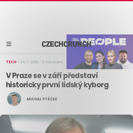
TECH
–
24. 7. 2018
–
2 min čtení
V Praze se v září představí
historicky první lidský kyborg
MICHAL PTÁČEK