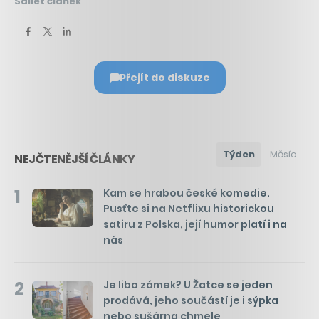
Sdílet článek
Přejít do diskuze
Týden
Měsíc
NEJČTENĚJŠÍ ČLÁNKY
1
Kam se hrabou české komedie.
Pusťte si na Netflixu historickou
satiru z Polska, její humor platí i na
nás
2
Je libo zámek? U Žatce se jeden
prodává, jeho součástí je i sýpka
nebo sušárna chmele