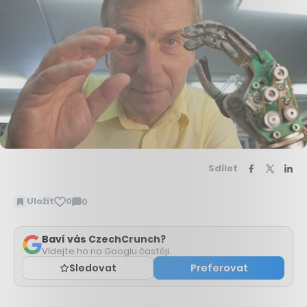
Sdílet
Uložit
0
0
Zobrazit
komentáře
Baví vás CzechCrunch?
Vídejte ho na Googlu častěji.
Sledovat
Preferovat