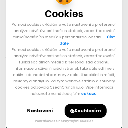
bylo dosažení telepatie, kdy byl signál mezi dvěma
Cookies
osobami přenášen pomocí internetu.
Pomocí cookies ukládáme vaše nastavení a preferencí,
„Experiment s mou manželkou Irenou byl pro mě
analýze návštěvnosti našich stránek, zprostředkování
nejdůležitějším momentem, který jsme udělali,“
říká
funkcí sociálních médií a k personalizaci obsahu …
Číst
dále
profesor Warwick.
„Vím, že to bylo provedeno poměrně
Pomocí cookies ukládáme vaše nastavení a preferencí,
jednoduchým způsobem, ale pro mě to byla ta největší
analýze návštěvnosti našich stránek, zprostředkování
funkcí sociálních médií a k personalizaci obsahu.
věc. Když jsem manželce říkal, že budeme schopni
Informace o užívání našich stránek také dále sdílíme s
vysílat signály z nervových systémů, byla poměrně
našimi obchodními partnery z oblasti sociálních médií,
skeptická a musel jsem ji k tomu přemluvit. A jsem rád,
reklamy a analytiky. Za tyto webové stránky a soubory
cookies odpovídá CzechCrunch s.r.o. Více informací
že to udělala, protože ten zážitek posílání signálů mezi
naleznete na následujícím
odkazu
.
nervovými systémy je velmi intimní. Člověk se tak
opravdu dostává do těla další bytosti,“
říká Warwick
Nastavení
Souhlasím
Pokračovat s nezbytnými cookies