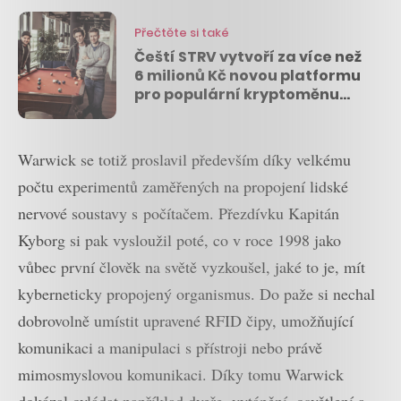
Přečtěte si také
Čeští STRV vytvoří za více než
6 milionů Kč novou platformu
pro populární kryptoměnu
Dash
Warwick se totiž proslavil především díky velkému
počtu experimentů zaměřených na propojení lidské
nervové soustavy s počítačem. Přezdívku Kapitán
Kyborg si pak vysloužil poté, co v roce 1998 jako
vůbec první člověk na světě vyzkoušel, jaké to je, mít
kyberneticky propojený organismus. Do paže si nechal
dobrovolně umístit upravené RFID čipy, umožňující
komunikaci a manipulaci s přístroji nebo právě
mimosmyslovou komunikaci. Díky tomu Warwick
dokázal ovládat například dveře, vytápění, osvětlení a