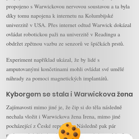
propojeno s Warwickovou nervovou soustavou a ta byla
díky tomu napojena k internetu na Kolumbijské
univerzitě v USA. Přes internet odtud Warwick dokázal
ovládat robotickou paži na univerzitě v Readingu a
obdržet zpětnou vazbu ze senzorů ve špičkách prstů.
Experiment například ukázal, že by lidé s
amputovanými končetinami mohli ovládat své umělé
náhrady za pomoci magnetických implantátů.
Kyborgem se stala i Warwickova žena
Zajímavosti mimo jiné je, že čip si do těla následně
nechala vložit i Warwickova žena Irena, mimo jiné
pocházející z České republiky. Následně pak pár
podstoupil další sérii úspěšných testování, jejichž cílem