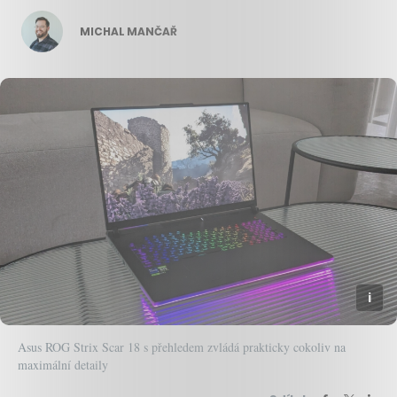
MICHAL MANČAŘ
Asus ROG Strix Scar 18 s přehledem zvládá prakticky cokoliv na
maximální detaily