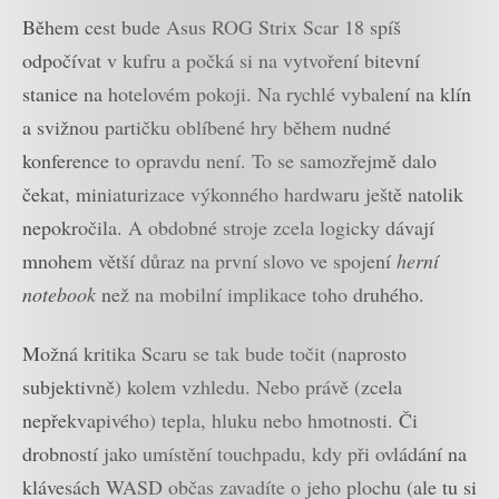
Během cest bude Asus ROG Strix Scar 18 spíš
odpočívat v kufru a počká si na vytvoření bitevní
stanice na hotelovém pokoji. Na rychlé vybalení na klín
a svižnou partičku oblíbené hry během nudné
konference to opravdu není. To se samozřejmě dalo
čekat, miniaturizace výkonného hardwaru ještě natolik
nepokročila. A obdobné stroje zcela logicky dávají
mnohem větší důraz na první slovo ve spojení
herní
notebook
než na mobilní implikace toho druhého.
Možná kritika Scaru se tak bude točit (naprosto
subjektivně) kolem vzhledu. Nebo právě (zcela
nepřekvapivého) tepla, hluku nebo hmotnosti. Či
drobností jako umístění touchpadu, kdy při ovládání na
klávesách WASD občas zavadíte o jeho plochu (ale tu si