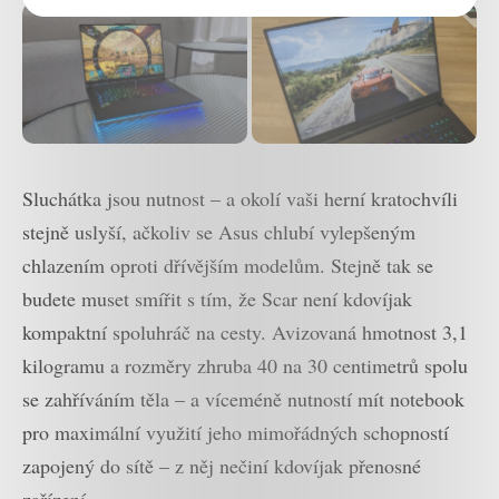
Sluchátka jsou nutnost – a okolí vaši herní kratochvíli
stejně uslyší, ačkoliv se Asus chlubí vylepšeným
chlazením oproti dřívějším modelům. Stejně tak se
budete muset smířit s tím, že Scar není kdovíjak
kompaktní spoluhráč na cesty. Avizovaná hmotnost 3,1
kilogramu a rozměry zhruba 40 na 30 centimetrů spolu
se zahříváním těla – a víceméně nutností mít notebook
pro maximální využití jeho mimořádných schopností
zapojený do sítě – z něj nečiní kdovíjak přenosné
zařízení.