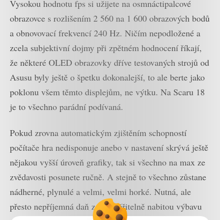
Vysokou hodnotu fps si užijete na osmnáctipalcové
obrazovce s rozlišením 2 560 na 1 600 obrazových bodů
a obnovovací frekvencí 240 Hz. Ničím nepodložené a
zcela subjektivní dojmy při zpětném hodnocení říkají,
že některé OLED obrazovky dříve testovaných strojů od
Asusu byly ještě o špetku dokonalejší, to ale berte jako
poklonu všem těmto displejům, ne výtku. Na Scaru 18
je to všechno parádní podívaná.
Pokud zrovna automatickým zjištěním schopností
počítače hra nedisponuje anebo v nastavení skrývá ještě
nějakou vyšší úroveň grafiky, tak si všechno na max ze
zvědavosti posunete ručně. A stejně to všechno zůstane
nádherné, plynulé a velmi, velmi horké. Nutná, ale
přesto nepříjemná daň za neuvěřitelně nabitou výbavu