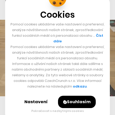
novinky je zcela očekávatelné hučení větráků a horký
vzduch.
Cookies
Pomocí cookies ukládáme vaše nastavení a preferencí,
analýze návštěvnosti našich stránek, zprostředkování
funkcí sociálních médií a k personalizaci obsahu …
Číst
dále
Pomocí cookies ukládáme vaše nastavení a preferencí,
analýze návštěvnosti našich stránek, zprostředkování
funkcí sociálních médií a k personalizaci obsahu.
Informace o užívání našich stránek také dále sdílíme s
našimi obchodními partnery z oblasti sociálních médií,
reklamy a analytiky. Za tyto webové stránky a soubory
cookies odpovídá CzechCrunch s.r.o. Více informací
naleznete na následujícím
odkazu
.
Nastavení
Souhlasím
Forza Horizon na ultra detaily? Pro Asus ROG Strix Scar 18 žádný
problém
Pokračovat s nezbytnými cookies