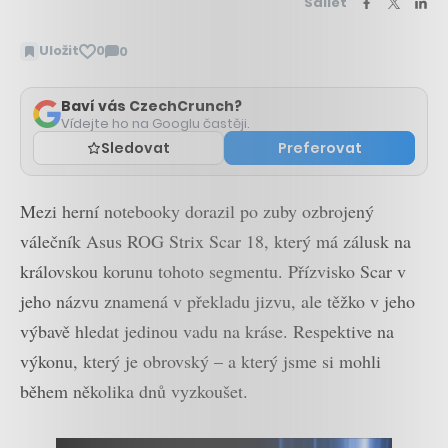
Sdílet
Uložit
0
0
Zobrazit
komentáře
Baví vás CzechCrunch?
Vídejte ho na Googlu častěji.
Sledovat
Preferovat
Mezi herní notebooky dorazil po zuby ozbrojený
válečník Asus ROG Strix Scar 18, který má zálusk na
královskou korunu tohoto segmentu. Přízvisko Scar v
jeho názvu znamená v překladu jizvu, ale těžko v jeho
výbavě hledat jedinou vadu na kráse. Respektive na
výkonu, který je obrovský – a který jsme si mohli
během několika dnů vyzkoušet.