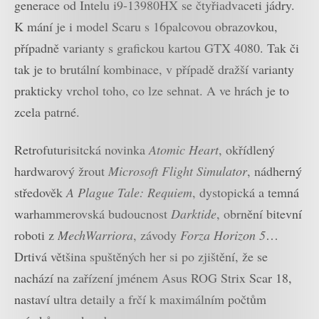
generace od Intelu i9-13980HX se čtyřiadvaceti jádry.
K mání je i model Scaru s 16palcovou obrazovkou,
případně varianty s grafickou kartou GTX 4080. Tak či
tak je to brutální kombinace, v případě dražší varianty
prakticky vrchol toho, co lze sehnat. A ve hrách je to
zcela patrné.
Retrofuturisitcká novinka
Atomic Heart
, okřídlený
hardwarový žrout
Microsoft Flight Simulator
, nádherný
středověk
A Plague Tale: Requiem
, dystopická a temná
warhammerovská budoucnost
Darktide
, obrnění bitevní
roboti z
MechWarriora
, závody
Forza Horizon 5
…
Drtivá většina spuštěných her si po zjištění, že se
nachází na zařízení jménem Asus ROG Strix Scar 18,
nastaví ultra detaily a frčí k maximálním počtům