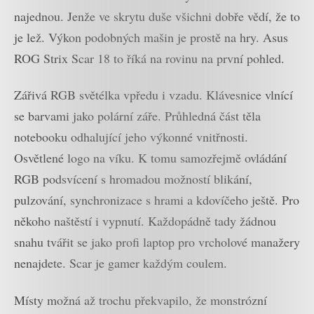
najednou. Jenže ve skrytu duše všichni dobře vědí, že to
je lež. Výkon podobných mašin je prostě na hry. Asus
ROG Strix Scar 18 to říká na rovinu na první pohled.
Zářivá RGB světélka vpředu i vzadu. Klávesnice vlnící
se barvami jako polární záře. Průhledná část těla
notebooku odhalující jeho výkonné vnitřnosti.
Osvětlené logo na víku. K tomu samozřejmě ovládání
RGB podsvícení s hromadou možností blikání,
pulzování, synchronizace s hrami a kdovíčeho ještě. Pro
někoho naštěstí i vypnutí. Každopádně tady žádnou
snahu tvářit se jako profi laptop pro vrcholové manažery
nenajdete. Scar je gamer každým coulem.
Místy možná až trochu překvapilo, že monstrózní