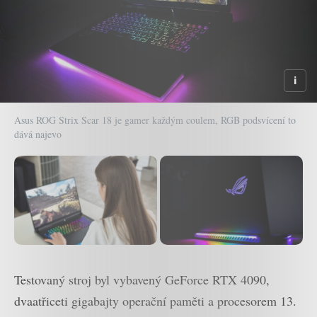
Asus ROG Strix Scar 18 je gamer každým coulem, RGB podsvícení to
dává najevo
Testovaný stroj byl vybavený GeForce RTX 4090,
dvaatřiceti gigabajty operační paměti a procesorem 13.