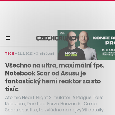
TECH
–
22. 2. 2023
–
3 min čtení
Všechno na ultra, maximální fps.
Notebook Scar od Asusu je
fantastický herní reaktor za sto
tisíc
Atomic Heart, Flight Simulator, A Plague Tale:
Requiem, Darktide, Forza Horizon 5... Co na
Scaru spustíte, to zvládne na nejvyšší detaily.