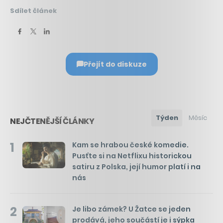
Sdílet článek
Přejít do diskuze
Týden
Měsíc
NEJČTENĚJŠÍ ČLÁNKY
1
Kam se hrabou české komedie.
Pusťte si na Netflixu historickou
satiru z Polska, její humor platí i na
nás
2
Je libo zámek? U Žatce se jeden
prodává, jeho součástí je i sýpka