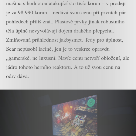
mašina s hodnotou atakující sto tisíc korun – v prodeji
je za 98 990 korun – nedává svou cenu při prvních pár
pohledech příliš znát. Plastové prvky jinak robustního
těla úplně nevyvolávají dojem drahého přepychu.
Zmiňovaná průhlednost jakbysmet. Tedy pro úplnost,
Scar nepůsobí lacině, jen je to veskrze opravdu
„gamerské, ne luxusní. Navíc cenu netvoří obložení, ale
jádro tohoto herního reaktoru. A to už svou cenu na
odiv dává.