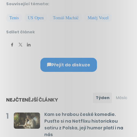
Související témata:
Tenis
US Open
Tomáš Macháč
Matěj Vocel
Sdílet článek
Přejít do diskuze
Týden
Měsíc
NEJČTENĚJŠÍ ČLÁNKY
1
Kam se hrabou české komedie.
Pusťte si na Netflixu historickou
satiru z Polska, její humor platí i na
nás