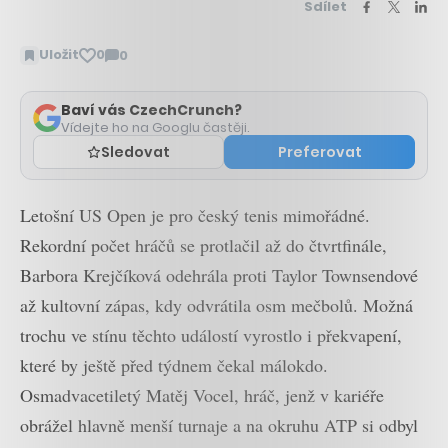
Sdílet
Uložit
0
0
Zobrazit
komentáře
Baví vás CzechCrunch?
Vídejte ho na Googlu častěji.
Sledovat
Preferovat
Letošní US Open je pro český tenis mimořádné.
Rekordní počet hráčů se protlačil až do čtvrtfinále,
Barbora Krejčíková odehrála proti Taylor Townsendové
až kultovní zápas, kdy odvrátila osm mečbolů. Možná
trochu ve stínu těchto událostí vyrostlo i překvapení,
které by ještě před týdnem čekal málokdo.
Osmadvacetiletý Matěj Vocel, hráč, jenž v kariéře
obrážel hlavně menší turnaje a na okruhu ATP si odbyl