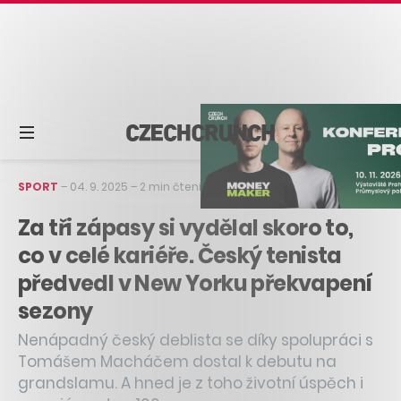
SPORT
–
04. 9. 2025
–
2 min čtení
Za tři zápasy si vydělal skoro to,
co v celé kariéře. Český tenista
předvedl v New Yorku překvapení
sezony
Nenápadný český deblista se díky spolupráci s
Tomášem Macháčem dostal k debutu na
grandslamu. A hned je z toho životní úspěch i