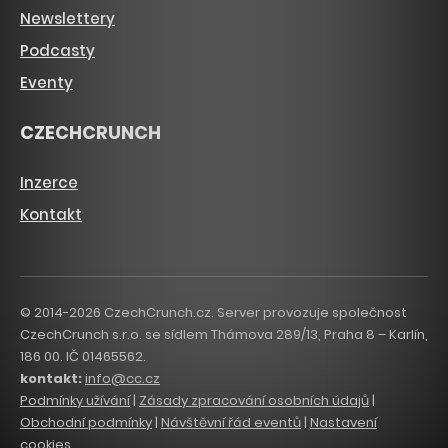
Newslettery
Podcasty
Eventy
CZECHCRUNCH
Inzerce
Kontakt
© 2014-2026 CzechCrunch.cz. Server provozuje společnost
CzechCrunch s.r.o. se sídlem Thámova 289/13, Praha 8 – Karlín,
186 00. IČ 01465562.
kontakt:
info@cc.cz
Podmínky užívání
|
Zásady zpracování osobních údajů
|
Obchodní podmínky
|
Návštěvní řád eventů
|
Nastavení
cookies