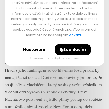
analýze návštěvnosti našich stránek, zprostředkování
funkcí sociálních médií a k personalizaci obsahu.
Informace o užívání našich stránek také dále sdílíme s
našimi obchodními partnery z oblasti sociálních médií,
reklamy a analytiky. Za tyto webové stránky a soubory
cookies odpovídá CzechCrunch s.r.o. Více informací
naleznete na následujícím
odkazu
.
Nastavení
Souhlasím
Pokračovat s nezbytnými cookies
Normálně by to ale na grandslamovou účast nestačilo.
Hráči s jeho rankingem se do hlavního losu prakticky
nemají šanci dostat. Dveře se mu otevřely jen proto, že
spojil síly s Macháčem, který se díky svým výsledkům
v deblu drží vysoko i v žebříčku čtyřhry. Právě
Macháčovo postavení zajistilo přímý postup do soutěže
a umožnilo, aby si Vocel v New Yorku odbyl debut.