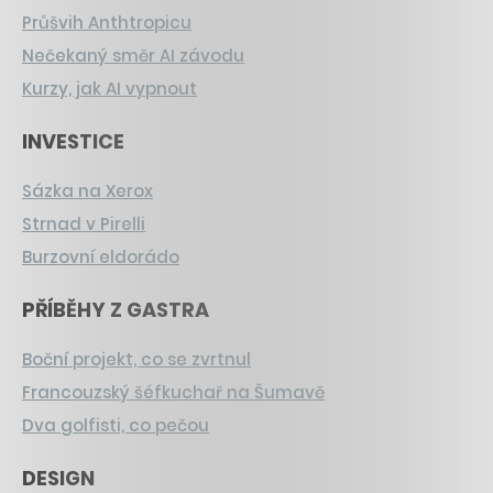
Průšvih Anthtropicu
Nečekaný směr AI závodu
Kurzy, jak AI vypnout
INVESTICE
Sázka na Xerox
Strnad v Pirelli
Burzovní eldorádo
PŘÍBĚHY Z GASTRA
Boční projekt, co se zvrtnul
Francouzský šéfkuchař na Šumavě
Dva golfisti, co pečou
DESIGN