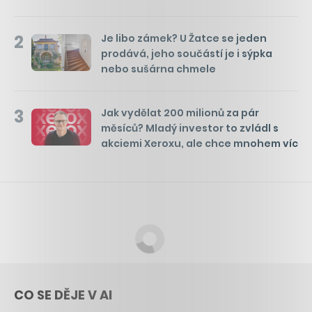
2
Je libo zámek? U Žatce se jeden
prodává, jeho součástí je i sýpka
nebo sušárna chmele
3
Jak vydělat 200 milionů za pár
měsíců? Mladý investor to zvládl s
akciemi Xeroxu, ale chce mnohem víc
CO SE DĚJE V AI