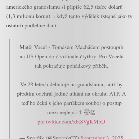
amerického grandslamu si připíše 62,5 tisíce dolarů
(1,3 milionu korun), i když tento výdělek (stejně jako ty
ostatní) podlehne dani.
Matěj Vocel s Tomášem Macháčem postoupili
na US Open do čtvrtfinále čtyřhry. Pro Vocela
tak pokračuje pohádkový příběh.
Ve 28 letech debutuje na grandslamu, aniž by
předtím odehrál jediné utkání na okruhu ATP. A
teď ho čeká s jeho parťákem souboj o postup
mezi nejlepší 4. 🤯👏
pic.twitter.com/xbtSVgKMbD
— Sporťák (@SportakCZ)
September 3, 2025