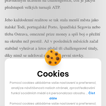
pravidelným účastem na challengerech, což je jakýsi
předstupeň velkých turnajů ATP.
Jeho každodenní realitou se tak stala menší města jako
italské Todi, portugalské Porto, španělská Segovia nebo
třeba Ostrava, omezené prize money a spíš boj o přežití
na okruhu než prestiž. Až v posledních měsících začal
stabilně vyhrávat a letos přidal tři challengerové tituly,
díky nimž se udržoval na hranici první stovky.
Cookies
Pomocí cookies ukládáme vaše nastavení a preferencí,
analýze návštěvnosti našich stránek, zprostředkování
funkcí sociálních médií a k personalizaci obsahu …
Číst
dále
Pomocí cookies ukládáme vaše nastavení a preferencí,