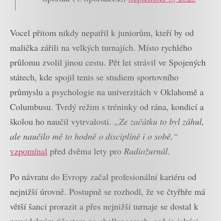
Vocel přitom nikdy nepatřil k juniorům, kteří by od
malička zářili na velkých turnajích. Místo rychlého
průlomu zvolil jinou cestu. Pět let strávil ve Spojených
státech, kde spojil tenis se studiem sportovního
průmyslu a psychologie na univerzitách v Oklahomě a
Columbusu. Tvrdý režim s tréninky od rána, kondicí a
školou ho naučil vytrvalosti.
„Ze začátku to byl záhul,
ale naučilo mě to hodně o disciplíně i o sobě,“
vzpomínal
před dvěma lety pro
Radiožurnál
.
Po návratu do Evropy začal profesionální kariéru od
nejnižší úrovně. Postupně se rozhodl, že ve čtyřhře má
větší šanci prorazit a přes nejnižší turnaje se dostal k