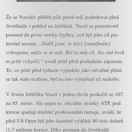
Že se Vocelův příběh píše právě teď, podtrhoval před
čtvrtfinále i pohled na žebříček. Vocel se premiérově
posunul do první stovky čtyřhry, což byl jeho cíl pro
letošní sezonu.
„Věděl jsem, že když [osmifinále]
vyhrajeme, může se to stát. Byl to můj cíl. Ale rád bych
to ještě vylepšil,“
uvedl ještě před posledním zápasem.
To, co ještě před týdnem vypadalo jako odvážné přání,
se tak stalo realitou, byť na ono vylepšení už nedošlo.
V živém žebříčku Vocel v jednu chvíli poskočil ze 107.
na 85. místo. Ale nejen to, oficiální stránky ATP, pod
kterou spadají mužské profesionální turnaje, uvádí, že
před US Open byl jeho kariérní výdělek 80 tisíc dolarů
(1,7 milionu korun). Díky postupu do čtvrtfinále