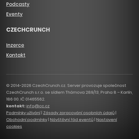
Podcasty
Eventy
CZECHCRUNCH
Inzerce
Kontakt
© 2014-2026 CzechCrunch.cz. Server provozuje společnost
CzechCrunch s.r.o. se sídlem Thámova 289/13, Praha 8 – Karlín,
186 00. IČ 01465562.
kontakt:
info@cc.cz
Podmínky užívání
|
Zásady zpracování osobních údajů
|
Obchodní podmínky
|
Návštěvní řád eventů
|
Nastavení
cookies