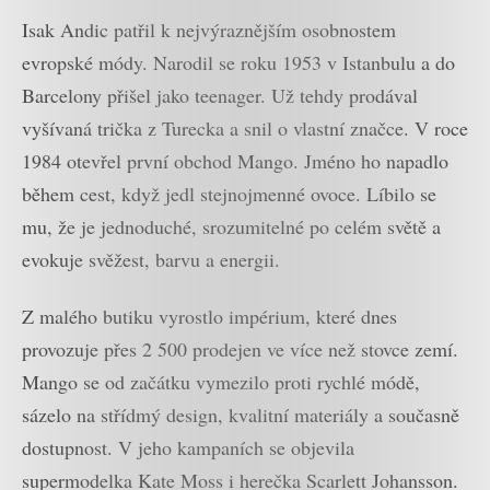
Isak Andic patřil k nejvýraznějším osobnostem
evropské módy. Narodil se roku 1953 v Istanbulu a do
Barcelony přišel jako teenager. Už tehdy prodával
vyšívaná trička z Turecka a snil o vlastní značce. V roce
1984 otevřel první obchod Mango. Jméno ho napadlo
během cest, když jedl stejnojmenné ovoce. Líbilo se
mu, že je jednoduché, srozumitelné po celém světě a
evokuje svěžest, barvu a energii.
Z malého butiku vyrostlo impérium, které dnes
provozuje přes 2 500 prodejen ve více než stovce zemí.
Mango se od začátku vymezilo proti rychlé módě,
sázelo na střídmý design, kvalitní materiály a současně
dostupnost. V jeho kampaních se objevila
supermodelka Kate Moss i herečka Scarlett Johansson.