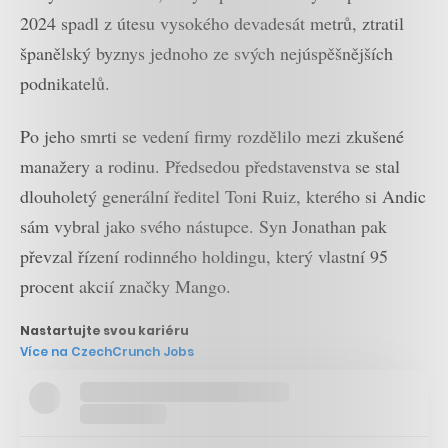
2024 spadl z útesu vysokého devadesát metrů, ztratil
španělský byznys jednoho ze svých nejúspěšnějších
podnikatelů.
Po jeho smrti se vedení firmy rozdělilo mezi zkušené
manažery a rodinu. Předsedou představenstva se stal
dlouholetý generální ředitel Toni Ruiz, kterého si Andic
sám vybral jako svého nástupce. Syn Jonathan pak
převzal řízení rodinného holdingu, který vlastní 95
procent akcií značky Mango.
Nastartujte svou kariéru
Více na CzechCrunch Jobs