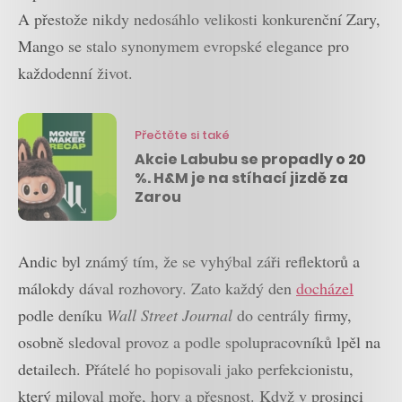
A přestože nikdy nedosáhlo velikosti konkurenční Zary,
Mango se stalo synonymem evropské elegance pro
každodenní život.
Přečtěte si také
Akcie Labubu se propadly o 20
%. H&M je na stíhací jizdě za
Zarou
Andic byl známý tím, že se vyhýbal záři reflektorů a
málokdy dával rozhovory. Zato každý den
docházel
podle deníku
Wall Street Journal
do centrály firmy,
osobně sledoval provoz a podle spolupracovníků lpěl na
detailech. Přátelé ho popisovali jako perfekcionistu,
který miloval moře, hory a přesnost. Když v prosinci