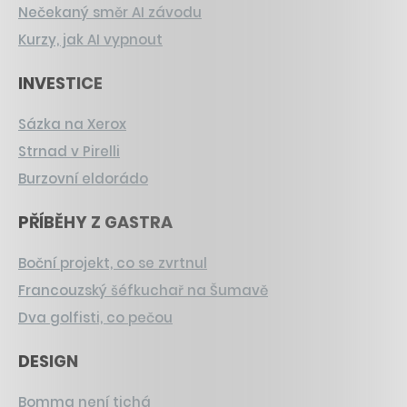
Nečekaný směr AI závodu
Kurzy, jak AI vypnout
INVESTICE
Sázka na Xerox
Strnad v Pirelli
Burzovní eldorádo
PŘÍBĚHY Z GASTRA
Boční projekt, co se zvrtnul
Francouzský šéfkuchař na Šumavě
Dva golfisti, co pečou
DESIGN
Bomma není tichá