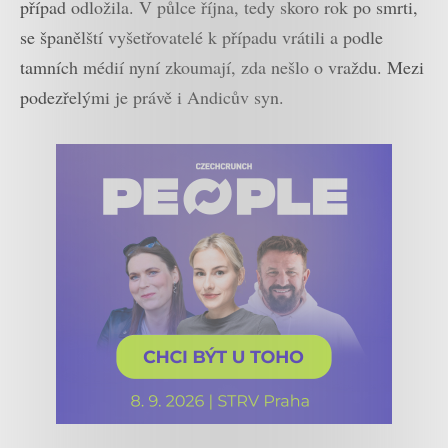
případ odložila. V půlce října, tedy skoro rok po smrti,
se španělští vyšetřovatelé k případu vrátili a podle
tamních médií nyní zkoumají, zda nešlo o vraždu. Mezi
podezřelými je právě i Andicův syn.