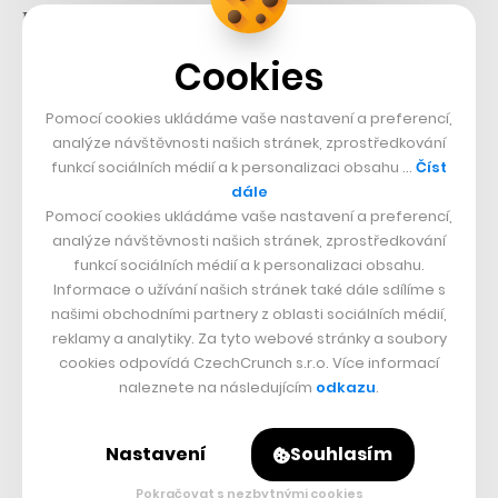
Letos v tomto ohledu v prvním pololetí přidala dalších
dvanáct procent. Ruiz, který do společnosti nastoupil v
Cookies
roce 2015 nejprve jako finanční ředitel, je dnes jediným
člověkem mimo rodinu s podílem, pětiprocentní účast
Pomocí cookies ukládáme vaše nastavení a preferencí,
analýze návštěvnosti našich stránek, zprostředkování
mu před smrtí svěřil sám Isak Andic.
funkcí sociálních médií a k personalizaci obsahu …
Číst
dále
Pomocí cookies ukládáme vaše nastavení a preferencí,
analýze návštěvnosti našich stránek, zprostředkování
funkcí sociálních médií a k personalizaci obsahu.
Informace o užívání našich stránek také dále sdílíme s
našimi obchodními partnery z oblasti sociálních médií,
reklamy a analytiky. Za tyto webové stránky a soubory
cookies odpovídá CzechCrunch s.r.o. Více informací
naleznete na následujícím
odkazu
.
Nastavení
Souhlasím
Pokračovat s nezbytnými cookies