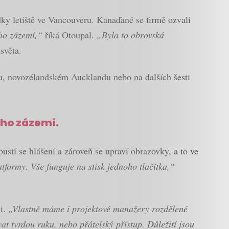
dky letiště ve Vancouveru. Kanaďané se firmě ozvali
ého zázemí,“
říká Otoupal.
„Byla to obrovská
světa.
u, novozélandském Aucklandu nebo na dalších šesti
ého zázemí.
stí se hlášení a zároveň se upraví obrazovky, a to ve
formy. Vše funguje na stisk jednoho tlačítka,“
i.
„Vlastně máme i projektové manažery rozdělené
at tvrdou ruku, nebo přátelský přístup. Důležití jsou