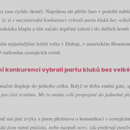
kt zase rychle skončí. Najednou ale přišlo laso v podobě nabí
 že si v mezinárodní konkurenci vybrali partu kluků bez velk
akázka klapla a tím začalo úspěšné tažení i do dalších koutů 
ém nejrušnějším letišti světa v Dubaji, v americkém Houston
0 milionům cestujících ročně.
ní konkurenci vybrali partu kluků bez velk
ační displeje do jednoho celku. Když se třeba změní gate, spu
jen část systému. My to máme celé propojené do jednotné plat
mě má jiné zvyky a jinou představu o komunikaci s cestujícím
zda jsou ranní ptáčata, nebo naopak sovy, zda preferují použív