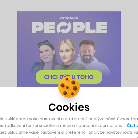
Cookies
etišti. Systém umožnil centrálně řídit hlášení a přizpůsobovat
ies ukládáme vaše nastavení a preferencí, analýze návštěvnosti naš
 později důležitá, ale dlouho to vypadalo, že zůstane jediná.
středkování funkcí sociálních médií a k personalizaci obsahu …
Číst 
ies ukládáme vaše nastavení a preferencí, analýze návštěvnosti naš