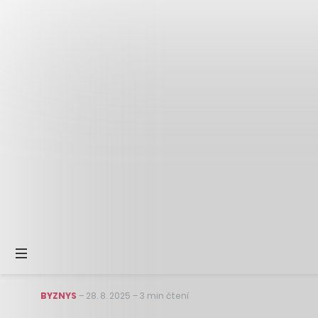
BYZNYS
–
28. 8. 2025
–
3 min čtení