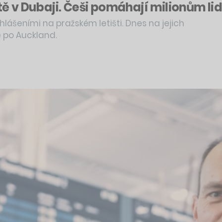
ště v Dubaji. Češi pomáhají milionům li
lášeními na pražském letišti. Dnes na jejich
e po Auckland.