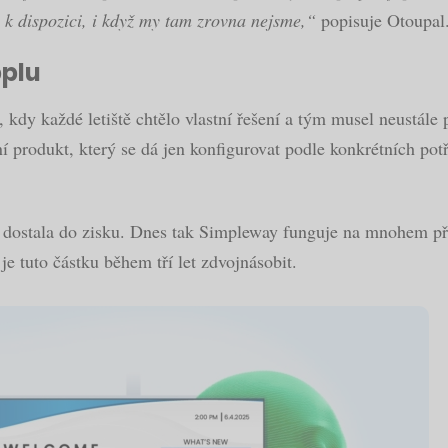
m k dispozici, i když my tam zrovna nejsme,“
popisuje Otoupal
pplu
kdy každé letiště chtělo vlastní řešení a tým musel neustále 
ní produkt, který se dá jen konfigurovat podle konkrétních pot
se dostala do zisku. Dnes tak Simpleway funguje na mnohem př
je tuto částku během tří let zdvojnásobit.