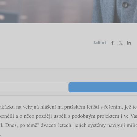
Sdílet
ázku na veřejná hlášení na pražském letišti s řešením, jež te
skončili a o něco později uspěli s podobným projektem i ve V
nes, po téměř dvaceti letech, jejich systémy navigují miliony
.