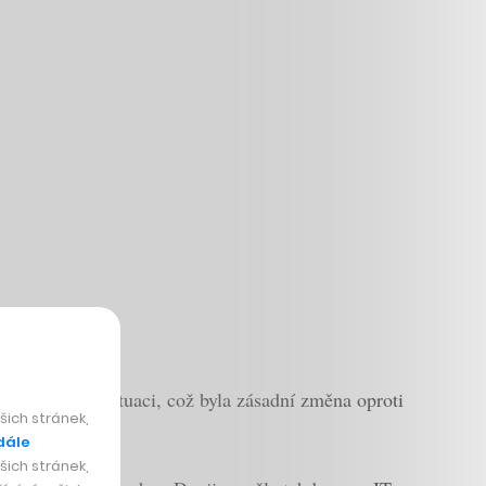
 je aktuální situaci, což byla zásadní změna oproti
ich stránek,
dále
ich stránek,