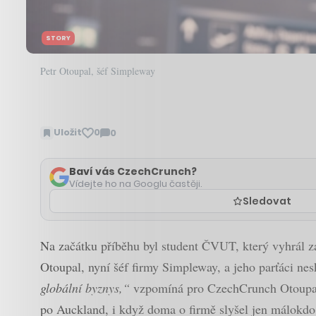
STORY
Petr Otoupal, šéf Simpleway
Uložit
0
0
Zobrazit
komentáře
Baví vás CzechCrunch?
Vídejte ho na Googlu častěji.
Sledovat
Na začátku příběhu byl student ČVUT, který vyhrál zak
Otoupal, nyní šéf firmy Simpleway, a jeho parťáci ne
globální byznys,“
vzpomíná pro CzechCrunch Otoupal. D
po Auckland, i když doma o firmě slyšel jen málokdo