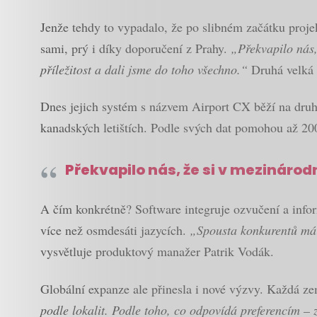
Jenže tehdy to vypadalo, že po slibném začátku proje
sami, prý i díky doporučení z Prahy.
„Překvapilo nás,
příležitost a dali jsme do toho všechno.“
Druhá velká z
Dnes jejich systém s názvem Airport CX běží na druh
kanadských letištích. Podle svých dat pomohou až 20
Překvapilo nás, že si v mezinárod
A čím konkrétně? Software integruje ozvučení a inform
více než osmdesáti jazycích.
„Spousta konkurentů má 
vysvětluje produktový manažer Patrik Vodák.
Globální expanze ale přinesla i nové výzvy. Každá ze
podle lokalit. Podle toho, co odpovídá preferencím – 