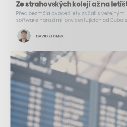
Ze strahovských kolejí až na leti
Před bezmála dvaceti lety začali s veřejnými h
software narazí miliony cestujících od Dubaj
DAVID ZLOMEK