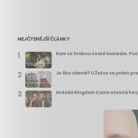
NEJČTENĚJŠÍ ČLÁNKY
1
Kam se hrabou české komedie. Pusťte 
2
Je libo zámek? U Žatce se jeden pr
3
Hvězda Kingdom Come otevírá hospo