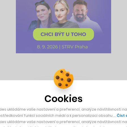
ci ve výši 25 milionů korun a oznámil tržby za prosin
Cookies
ies ukládáme vaše nastavení a preferencí, analýze návštěvnosti naš
ých českých startupů jako například
Skypicker
, který jsme vá
středkování funkcí sociálních médií a k personalizaci obsahu …
Číst 
ies ukládáme vaše nastavení a preferencí, analýze návštěvnosti naš
ele Olivera Dlouhého Valutomat vlastně využívá