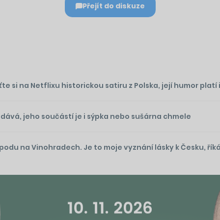
Přejít do diskuze
si na Netflixu historickou satiru z Polska, její humor platí 
odává, jeho součástí je i sýpka nebo sušárna chmele
du na Vinohradech. Je to moje vyznání lásky k Česku, řík