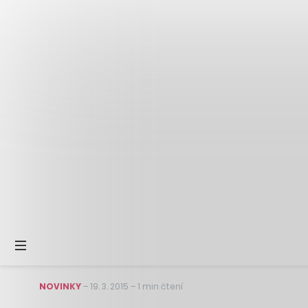
NOVINKY
–
19. 3. 2015
–
1 min čtení