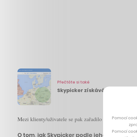
Přečtěte si také
Skypicker získává další investi
Pomocí cook
Mezi klienty/uživatele se pak zařadilo i několik velk
zpro
Pomocí cook
O tom, jak Skypicker podle jeho zakladat