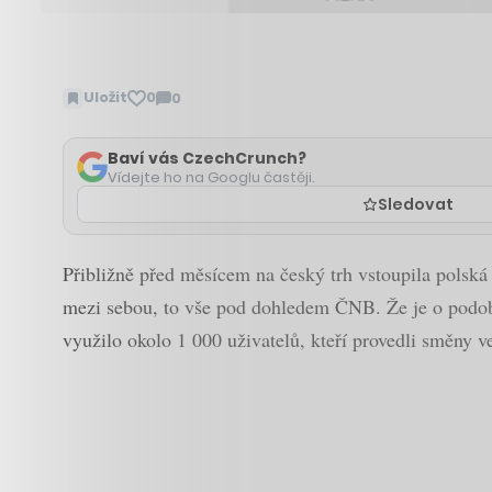
Uložit
0
0
Zobrazit
komentáře
Baví vás CzechCrunch?
Vídejte ho na Googlu častěji.
Sledovat
Přibližně před měsícem na český trh vstoupila polsk
mezi sebou, to vše pod dohledem ČNB. Že je o podob
využilo okolo 1 000 uživatelů, kteří provedli směny 