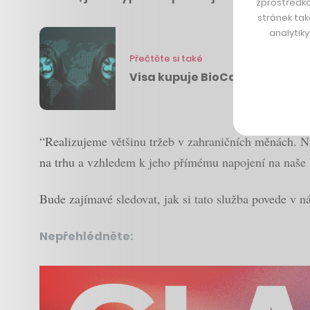
zprostředko
stránek tak
analytik
Přečtěte si také
Visa kupuje BioCatch za 50 mi
“Realizujeme většinu tržeb v zahraničních měnách. Ná
na trhu a vzhledem k jeho přímému napojení na naše 
Bude zajímavé sledovat, jak si tato služba povede v 
Nepřehlédněte: