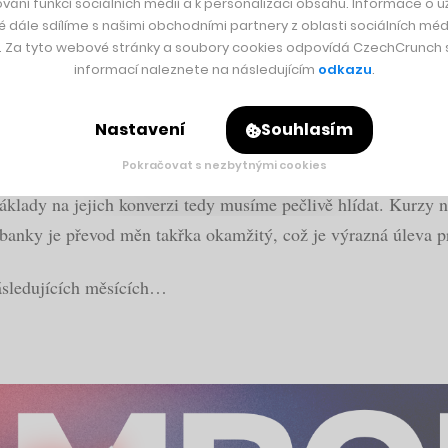
vání funkcí sociálních médií a k personalizaci obsahu. Informace o už
é dále sdílíme s našimi obchodními partnery z oblasti sociálních médi
y. Za tyto webové stránky a soubory cookies odpovídá CzechCrunch s.
informací naleznete na následujícím
odkazu
.
liard
Nastavení
Souhlasím
Pokračovat s nezbytnými cookies
klady na jejich konverzi tedy musíme pečlivě hlídat. Kurzy n
banky je převod měn takřka okamžitý, což je výrazná úleva pr
následujících měsících…