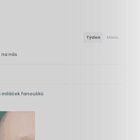
Týden
Měsíc
i na nás
á miláček fanoušků