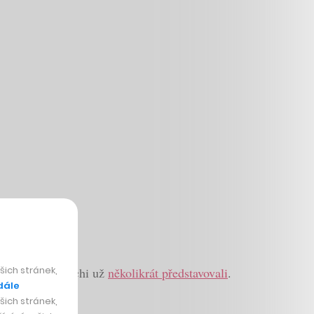
ec
ich stránek,
m na CzechCrunchi už
několikrát představovali
.
dále
ich stránek,
…