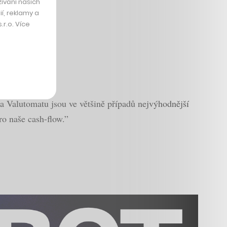
ívání našich
í, reklamy a
r.o. Více
a Valutomatu jsou ve většině případů nejvýhodnější
o naše cash-flow.”