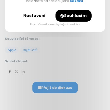
naleznete na následujícím
odkazu
.
Nastavení
Souhlasím
Pokračovat s nezbytnými cookies
Související témata:
Apple
night shift
Sdílet článek
Přejít do diskuze