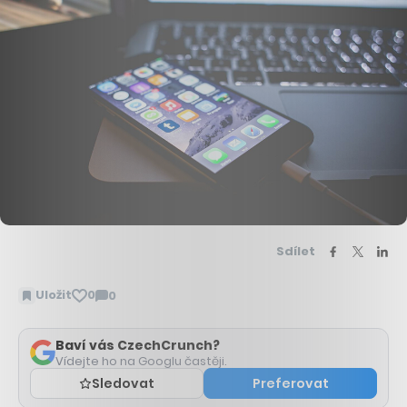
Sdílet
Uložit
0
0
Zobrazit
komentáře
Baví vás CzechCrunch?
Vídejte ho na Googlu častěji.
Sledovat
Preferovat