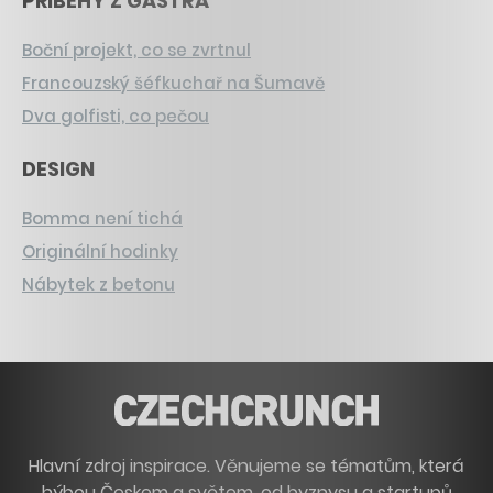
PŘÍBĚHY Z GASTRA
Boční projekt, co se zvrtnul
Francouzský šéfkuchař na Šumavě
Dva golfisti, co pečou
DESIGN
Bomma není tichá
Originální hodinky
Nábytek z betonu
Hlavní zdroj inspirace. Věnujeme se tématům, která
hýbou Českem a světem, od byznysu a startupů