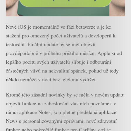
Nové iOS je momentálně ve fázi betaverze a je ke
stažení pro omezený počet uživatelů a developerů k
testování. Finální update by se měl objevit
pravděpodobně v průběhu příštího měsíce. Apple si od
lepšího pocitu svých uživatelů slibuje i odbourání
částečných vlivů na nekvalitní spánek, pokud už tedy
někdo nemůže v noci bez telefonu vydržet.
Kromě této zásadní novinky by se měla v novém updatu
objevit funkce na zaheslování vlastních poznámek v
rámci aplikace Notes, kompletně předělaná aplikace
News s personalizovanými zprávami, nové zdravotní
funkce nebo pokročilé funkce pro CarPlay, což je