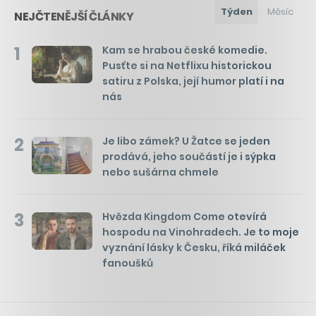
Týden
Měsíc
NEJČTENĚJŠÍ ČLÁNKY
1
Kam se hrabou české komedie.
Pusťte si na Netflixu historickou
satiru z Polska, její humor platí i na
nás
2
Je libo zámek? U Žatce se jeden
prodává, jeho součástí je i sýpka
nebo sušárna chmele
3
Hvězda Kingdom Come otevírá
hospodu na Vinohradech. Je to moje
vyznání lásky k Česku, říká miláček
fanoušků