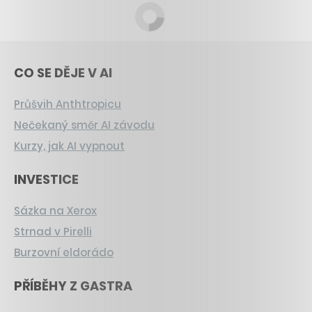
CO SE DĚJE V AI
Průšvih Anthtropicu
Nečekaný směr AI závodu
Kurzy, jak AI vypnout
INVESTICE
Sázka na Xerox
Strnad v Pirelli
Burzovní eldorádo
PŘÍBĚHY Z GASTRA