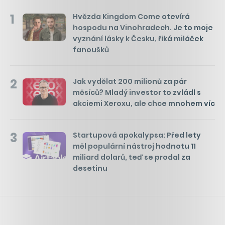
1
Hvězda Kingdom Come otevírá
hospodu na Vinohradech. Je to moje
vyznání lásky k Česku, říká miláček
fanoušků
2
Jak vydělat 200 milionů za pár
měsíců? Mladý investor to zvládl s
akciemi Xeroxu, ale chce mnohem víc
3
Startupová apokalypsa: Před lety
měl populární nástroj hodnotu 11
miliard dolarů, teď se prodal za
desetinu