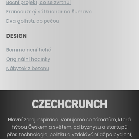
Boční projekt, co se zvrtnul
Francouzský šéfkuchař na Šumavě
Dva golfisti, co pečou
DESIGN
Bomma není tichá
Originální hodinky
Nábytek z betonu
Hlavní zdroj inspirace. Věnujeme se tématům, která
hýbou Českem a světem, od byznysu a startupů
přes technologie, politiku a vzdělávání až po bydlení,