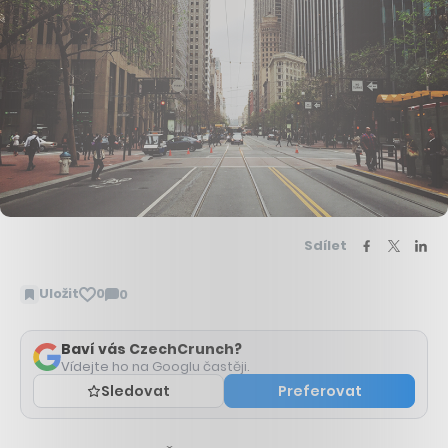
Sdílet
Uložit
0
0
Zobrazit
komentáře
Baví vás CzechCrunch?
Vídejte ho na Googlu častěji.
Sledovat
Preferovat