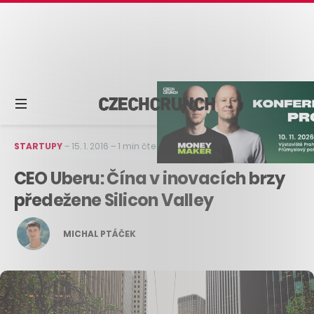
STARTUPY
–
15. 1. 2016
–
1 min čtení
CEO Uberu: Čína v inovacích brzy
předežene Silicon Valley
MICHAL PTÁČEK